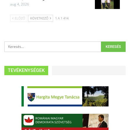
aug 4, 2026
ELŐZŐ
KÖVETKEZŐ
1 A 1 414
TEVÉKENYSÉGEK