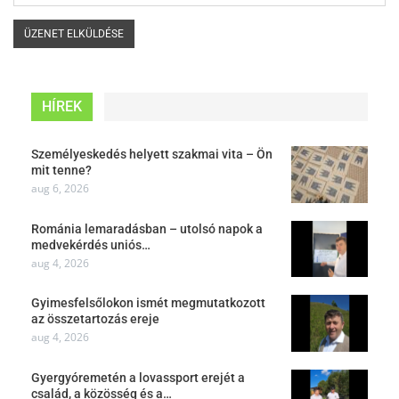
HÍREK
Személyeskedés helyett szakmai vita – Ön
mit tenne?
aug 6, 2026
Románia lemaradásban – utolsó napok a
medvekérdés uniós…
aug 4, 2026
Gyimesfelsőlokon ismét megmutatkozott
az összetartozás ereje
aug 4, 2026
Gyergyóremetén a lovassport erejét a
család, a közösség és a…