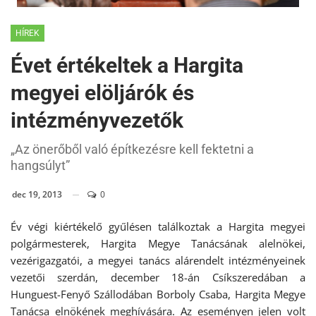
HÍREK
Évet értékeltek a Hargita
megyei elöljárók és
intézményvezetők
„Az önerőből való építkezésre kell fektetni a
hangsúlyt”
dec 19, 2013
0
Év végi kiértékelő gyűlésen találkoztak a Hargita megyei
polgármesterek, Hargita Megye Tanácsának alelnökei,
vezérigazgatói, a megyei tanács alárendelt intézményeinek
vezetői szerdán, december 18-án Csíkszeredában a
Hunguest-Fenyő Szállodában Borboly Csaba, Hargita Megye
Tanácsa elnökének meghívására. Az eseményen jelen volt