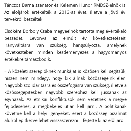
Tánczos Barna szenátor és Kelemen Hunor RMDSZ-elnök is.
Az elöljárók értékelték a 2013-as évet, illetve a jövő évi
tervekről beszéltek.
Elsőként Borboly Csaba megyeelnök tartotta meg évértékelő
beszédét. Levonva az elmúlt év következtetéseit,
irányváltásra van szükség, hangsúlyozta, amelynek
következtében minden kezdeményezés a hagyományos
értékekre támaszkodik.
– A közéleti szereplőknek munkáját is közösen kell segítsük,
hiszen nem mindegy, hogy kik állnak közösségeink élén.
Nagyobb szolidaritásra és összefogásra van szükség, illetve a
közösségépítésben nagyobb szerephez kell jussanak az
egyházak. Az etnikai konfliktusok sem vezetnek a megye
fejlődéséhez, a megbékélés útján kell járni. A politikának
követnie kell a helyi igényeket, ezért a közösség bizalmát
alulról építkezve lehet visszaszerezni – fejtette ki az elöljáró.