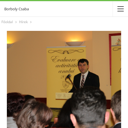
Borboly Csaba
Főoldal
Hírek