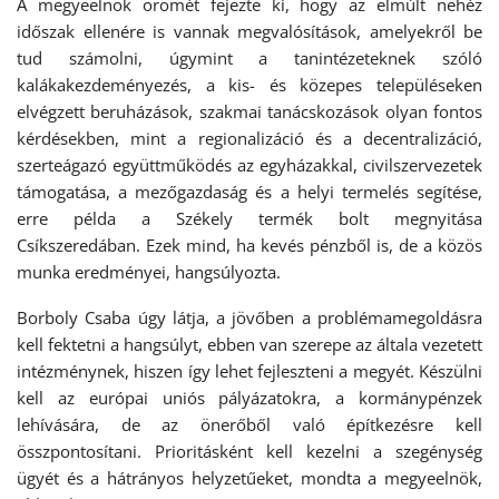
A megyeelnök örömét fejezte ki, hogy az elmúlt nehéz
időszak ellenére is vannak megvalósítások, amelyekről be
tud számolni, úgymint a tanintézeteknek szóló
kalákakezdeményezés, a kis- és közepes településeken
elvégzett beruházások, szakmai tanácskozások olyan fontos
kérdésekben, mint a regionalizáció és a decentralizáció,
szerteágazó együttműködés az egyházakkal, civilszervezetek
támogatása, a mezőgazdaság és a helyi termelés segítése,
erre példa a Székely termék bolt megnyitása
Csíkszeredában. Ezek mind, ha kevés pénzből is, de a közös
munka eredményei, hangsúlyozta.
Borboly Csaba úgy látja, a jövőben a problémamegoldásra
kell fektetni a hangsúlyt, ebben van szerepe az általa vezetett
intézménynek, hiszen így lehet fejleszteni a megyét. Készülni
kell az európai uniós pályázatokra, a kormánypénzek
lehívására, de az önerőből való építkezésre kell
összpontosítani. Prioritásként kell kezelni a szegénység
ügyét és a hátrányos helyzetűeket, mondta a megyeelnök,