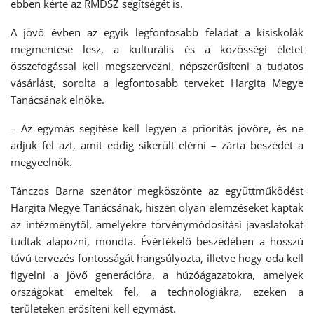
ebben kérte az RMDSZ segítségét is.
A jövő évben az egyik legfontosabb feladat a kisiskolák
megmentése lesz, a kulturális és a közösségi életet
összefogással kell megszervezni, népszerűsíteni a tudatos
vásárlást, sorolta a legfontosabb terveket Hargita Megye
Tanácsának elnöke.
– Az egymás segítése kell legyen a prioritás jövőre, és ne
adjuk fel azt, amit eddig sikerült elérni – zárta beszédét a
megyeelnök.
Tánczos Barna szenátor megköszönte az együttműködést
Hargita Megye Tanácsának, hiszen olyan elemzéseket kaptak
az intézménytől, amelyekre törvénymódosítási javaslatokat
tudtak alapozni, mondta. Évértékelő beszédében a hosszú
távú tervezés fontosságát hangsúlyozta, illetve hogy oda kell
figyelni a jövő generációra, a húzóágazatokra, amelyek
országokat emeltek fel, a technológiákra, ezeken a
területeken erősíteni kell egymást.