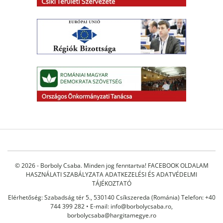
© 2026 - Borboly Csaba. Minden jog fenntartva!
FACEBOOK OLDALAM
HASZNÁLATI SZABÁLYZATA
ADATKEZELÉSI ÉS ADATVÉDELMI
TÁJÉKOZTATÓ
Elérhetőség: Szabadság tér 5., 530140 Csíkszereda (Románia) Telefon: +40
744 399 282 • E-mail:
info@borbolycsaba.ro
,
borbolycsaba@hargitamegye.ro