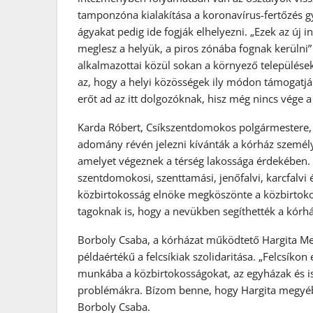
tamponzóna kialakítása a koronavírus-fertőzés g
ágyakat pedig ide fogják elhelyezni. „Ezek az új 
meglesz a helyük, a piros zónába fognak kerülni
alkalmazottai közül sokan a környező települése
az, hogy a helyi közösségek ily módon támogatj
erőt ad az itt dolgozóknak, hisz még nincs vége 
Karda Róbert, Csíkszentdomokos polgármestere, a
adomány révén jelezni kívánták a kórház személ
amelyet végeznek a térség lakossága érdekében.
szentdomokosi, szenttamási, jenőfalvi, karcfalvi é
közbirtokosság elnöke megköszönte a közbirtokos
tagoknak is, hogy a nevükben segíthették a kórhá
Borboly Csaba, a kórházat működtető Hargita Me
példaértékű a felcsíkiak szolidaritása. „Felcsík
munkába a közbirtokosságokat, az egyházak és is
problémákra. Bízom benne, hogy Hargita megyében a
Borboly Csaba.