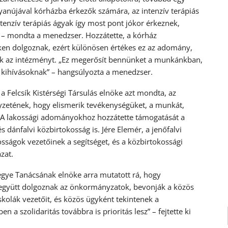
yanújával kórházba érkezők számára, az intenzív terápiás
intenzív terápiás ágyak így most pont jókor érkeznek,
” – mondta a menedzser. Hozzátette, a kórház
ken dolgoznak, ezért különösen értékes ez az adomány,
ák az intézményt. „Ez megerősít bennünket a munkánkban,
a kihívásoknak” – hangsúlyozta a menedzser.
 Felcsík Kistérségi Társulás elnöke azt mondta, az
yzetének, hogy elismerik tevékenységüket, a munkát,
 A lakossági adományokhoz hozzátette támogatását a
s dánfalvi közbirtokosság is. Jére Elemér, a jenőfalvi
ságok vezetőinek a segítséget, és a közbirtokossági
zat.
gye Tanácsának elnöke arra mutatott rá, hogy
on együtt dolgoznak az önkormányzatok, bevonják a közös
kolák vezetőit, és közös ügyként tekintenek a
 szolidaritás továbbra is prioritás lesz” – fejtette ki