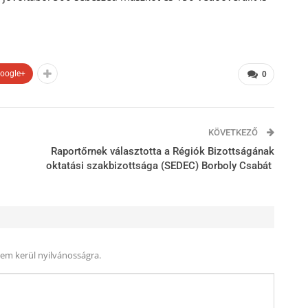
oogle+
0
KÖVETKEZŐ
Raportőrnek választotta a Régiók Bizottságának
oktatási szakbizottsága (SEDEC) Borboly Csabát
nem kerül nyilvánosságra.