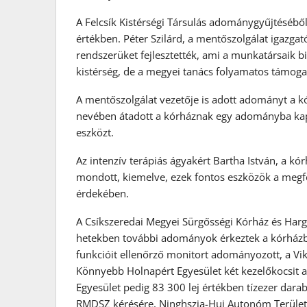
A Felcsík Kistérségi Társulás adománygyűjtéséből
értékben. Péter Szilárd, a mentőszolgálat igazga
rendszerüket fejlesztették, ami a munkatársaik biz
kistérség, de a megyei tanács folyamatos támoga
A mentőszolgálat vezetője is adott adományt a k
nevében átadott a kórháznak egy adományba kapot
eszközt.
Az intenzív terápiás ágyakért Bartha István, a kó
mondott, kiemelve, ezek fontos eszközök a megfe
érdekében.
A Csíkszeredai Megyei Sürgősségi Kórház és Harg
hetekben további adományok érkeztek a kórházba:
funkcióit ellenőrző monitort adományozott, a Vik
Könnyebb Holnapért Egyesület két kezelőkocsit a
Egyesület pedig 83 300 lej értékben tízezer darab
RMDSZ kérésére, Ninghszia-Huj Autonóm Terület 