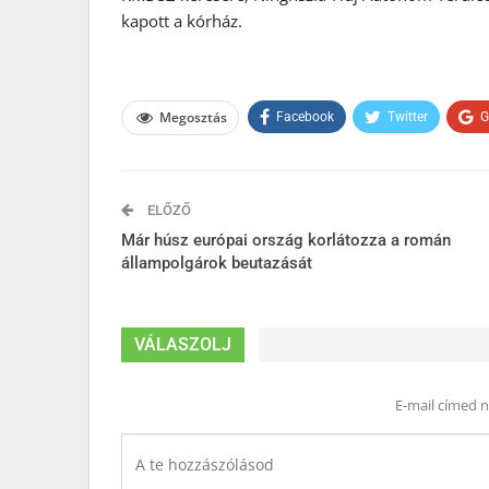
kapott a kórház.
Megosztás
Facebook
Twitter
G
ELŐZŐ
Már húsz európai ország korlátozza a román
állampolgárok beutazását
VÁLASZOLJ
E-mail címed 