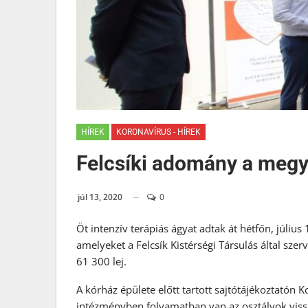
HÍREK
KORONAVÍRUS - HÍREK
Felcsíki adomány a megy
júl 13, 2020
0
Öt intenzív terápiás ágyat adtak át hétfőn, júliu
amelyeket a Felcsík Kistérségi Társulás által sz
61 300 lej.
A kórház épülete előtt tartott sajtótájékoztatón
intézményben folyamatban van az osztályok vissz