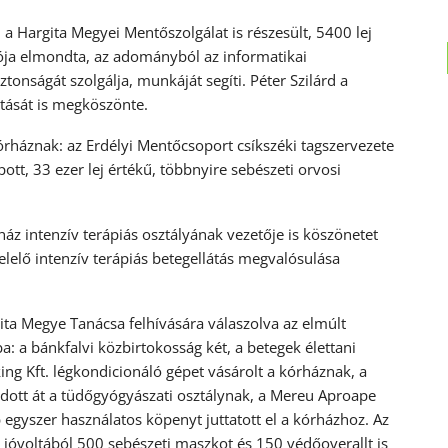
 a Hargita Megyei Mentőszolgálat is részesült, 5400 lej
tója elmondta, az adományból az informatikai
tonságát szolgálja, munkáját segíti. Péter Szilárd a
tását is megköszönte.
órháznak: az Erdélyi Mentőcsoport csíkszéki tagszervezete
t, 33 ezer lej értékű, többnyire sebészeti orvosi
rház intenzív terápiás osztályának vezetője is köszönetet
lelő intenzív terápiás betegellátás megvalósulása
ita Megye Tanácsa felhívására válaszolva az elmúlt
 a bánkfalvi közbirtokosság két, a betegek élettani
ing Kft. légkondicionáló gépet vásárolt a kórháznak, a
dott át a tüdőgyógyászati osztálynak, a Mereu Aproape
 egyszer használatos köpenyt juttatott el a kórházhoz. Az
jóvoltából 500 sebészeti maszkot és 150 védőoverallt is