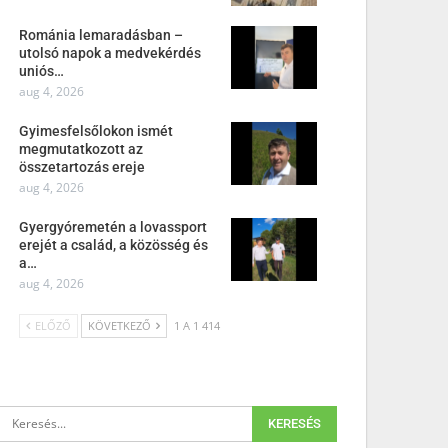
Románia lemaradásban –
utolsó napok a medvekérdés
uniós…
aug 4, 2026
Gyimesfelsőlokon ismét
megmutatkozott az
összetartozás ereje
aug 4, 2026
Gyergyóremetén a lovassport
erejét a család, a közösség és
a…
aug 4, 2026
ELŐZŐ
KÖVETKEZŐ
1 A 1 414