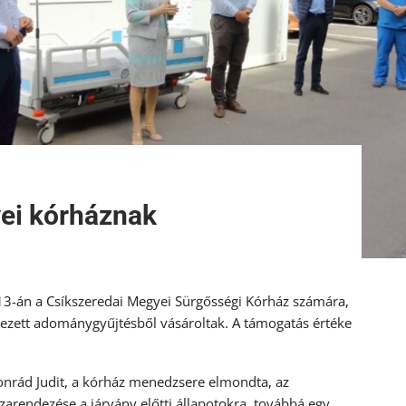
ei kórháznak
s 13-án a Csíkszeredai Megyei Sürgősségi Kórház számára,
ervezett adománygyűjtésből vásároltak. A támogatás értéke
 Konrád Judit, a kórház menedzsere elmondta, az
arendezése a járvány előtti állapotokra, továbbá egy