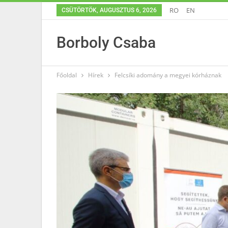
RO
EN
CSÜTÖRTÖK, AUGUSZTUS 6, 2026
Borboly Csaba
Főoldal
Hírek
Felcsíki adomány a megyei kórháznak