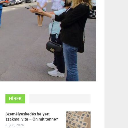
HÍREK
Személyeskedés helyett
szakmai vita – Ön mit tenne?
aug 6, 2026