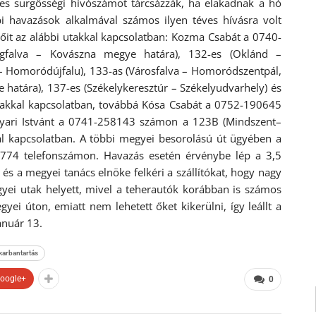
-es sürgősségi hívószámot tárcsázzák, ha elakadnak a hó
i havazások alkalmával számos ilyen téves hívásra volt
őit az alábbi utakkal kapcsolatban: Kozma Csabát a 0740-
gfalva – Kovászna megye határa), 132-es (Oklánd –
Homoródújfalu), 133-as (Városfalva – Homoródszentpál,
határa), 137-es (Székelykeresztúr – Székelyudvarhely) és
utakkal kapcsolatban, továbbá Kósa Csabát a 0752-190645
yari Istvánt a 0741-258143 számon a 123B (Mindszent–
al kapcsolatban. A többi megyei besorolású út ügyében a
7774 telefonszámon. Havazás esetén érvénybe lép a 3,5
 és a megyei tanács elnöke felkéri a szállítókat, hogy nagy
yei utak helyett, mivel a teherautók korábban is számos
ei úton, emiatt nem lehetett őket kikerülni, így leállt a
anuár 13.
 karbantartás
oogle+
0