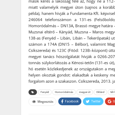
másik kérés a lakosság felé az, hogy ne a 112
miatt valamelyik megyei úton (sajnos a korább
példa), hanem hívják a Fundamenta Kft. képvisel
246064 telefonszámon a 131-es (Felsőboldo
Homoródalmás – DN13A, Brassó megye határa – 
Muzsnai eltérő – Kányád, Muzsna – Maros megye 
138-as (Fenyéd – Libán, Libán – Tekerőpatak) 
számon a 174A (DN15 – Bélbor), valamint Mag
Csíkszereda) és 123C (Fitód: 123B–központ) útt
megyei tanács hószolgálatát hívják a 0266-20
tonnás súlykorlátozás a Kénosi-tetőn (131-es út),
hó esetén közlekedjenek az országutakon a meg
helyen okoztak gondot: elakadtak a keskeny megy
forgalom azon a szakaszon. Csíkszereda, 2013. j
Fenyéd
Homoródalmás
megyei út
Oklánd
téli
Megosztás
Facebook
Twitter
G