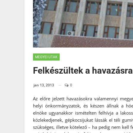
MEGYEI UTAK
Felkészültek a havazásr
jan 13, 2013
0
Az előre jelzett havazásokra valamennyi megyei 
helyi önkormányzatok, és készen állnak a hóe
elnöke ugyanakkor ismételten felhívja a lakos
közlekedjenek, gépkocsijukat lássák el téli gumiv
szükséges, illetve kötelező – ha pedig nem kell f