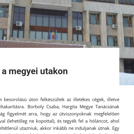
a a megyei utakon
besorolású úton felkészültek az illetékes cégek, illetve
ltakarításra. Borboly Csaba, Hargita Megye Tanácsának
ság figyelmét arra, hogy az útviszonyoknak megfelelően
al (lehetőleg ne kopottal), és tegyék fel a hóláncot, ahol
eltétlenül utazniuk, akkor inkább ne induljanak útnak. Egy