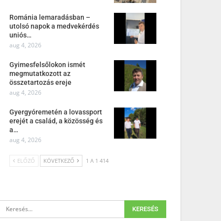
Románia lemaradásban –
utolsó napok a medvekérdés
uniós…
aug 4, 2026
Gyimesfelsőlokon ismét
megmutatkozott az
összetartozás ereje
aug 4, 2026
Gyergyóremetén a lovassport
erejét a család, a közösség és
a…
aug 4, 2026
ELŐZŐ
KÖVETKEZŐ
1 A 1 414