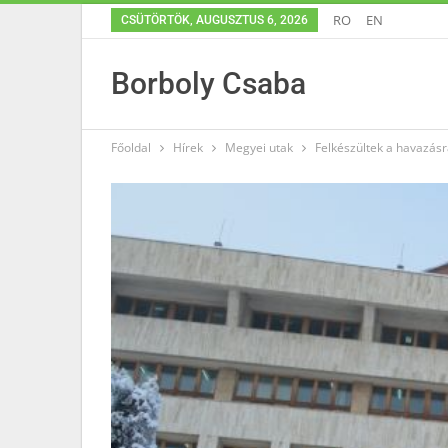
RO
EN
CSÜTÖRTÖK, AUGUSZTUS 6, 2026
Borboly Csaba
Főoldal
Hírek
Megyei utak
Felkészültek a havazás