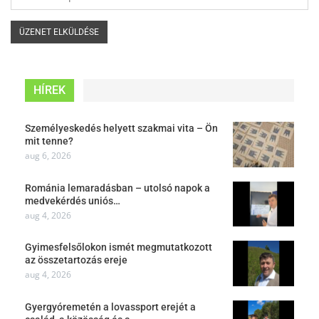
HÍREK
Személyeskedés helyett szakmai vita – Ön
mit tenne?
aug 6, 2026
Románia lemaradásban – utolsó napok a
medvekérdés uniós…
aug 4, 2026
Gyimesfelsőlokon ismét megmutatkozott
az összetartozás ereje
aug 4, 2026
Gyergyóremetén a lovassport erejét a