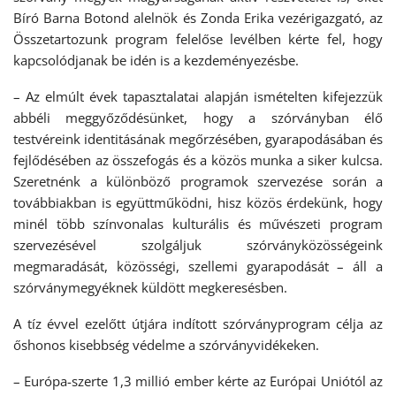
Bíró Barna Botond alelnök és Zonda Erika vezérigazgató, az
Összetartozunk program felelőse levélben kérte fel, hogy
kapcsolódjanak be idén is a kezdeményezésbe.
– Az elmúlt évek tapasztalatai alapján ismételten kifejezzük
abbéli meggyőződésünket, hogy a szórványban élő
testvéreink identitásának megőrzésében, gyarapodásában és
fejlődésében az összefogás és a közös munka a siker kulcsa.
Szeretnénk a különböző programok szervezése során a
továbbiakban is együttműködni, hisz közös érdekünk, hogy
minél több színvonalas kulturális és művészeti program
szervezésével szolgáljuk szórványközösségeink
megmaradását, közösségi, szellemi gyarapodását – áll a
szórványmegyéknek küldött megkeresésben.
A tíz évvel ezelőtt útjára indított szórványprogram célja az
őshonos kisebbség védelme a szórványvidékeken.
– Európa-szerte 1,3 millió ember kérte az Európai Uniótól az