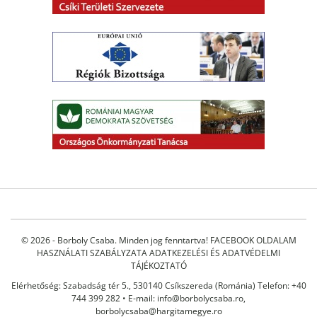
© 2026 - Borboly Csaba. Minden jog fenntartva!
FACEBOOK OLDALAM
HASZNÁLATI SZABÁLYZATA
ADATKEZELÉSI ÉS ADATVÉDELMI
TÁJÉKOZTATÓ
Elérhetőség: Szabadság tér 5., 530140 Csíkszereda (Románia) Telefon: +40
744 399 282 • E-mail:
info@borbolycsaba.ro
,
borbolycsaba@hargitamegye.ro