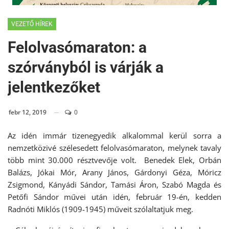
VEZETŐ HÍREK
Felolvasómaraton: a
szórványból is várják a
jelentkezőket
febr 12, 2019
0
Az idén immár tizenegyedik alkalommal kerül sorra a
nemzetközivé szélesedett felolvasómaraton, melynek tavaly
több mint 30.000 résztvevője volt. Benedek Elek, Orbán
Balázs, Jókai Mór, Arany János, Gárdonyi Géza, Móricz
Zsigmond, Kányádi Sándor, Tamási Áron, Szabó Magda és
Petőfi Sándor művei után idén, február 19-én, kedden
Radnóti Miklós (1909-1945) műveit szólaltatjuk meg.