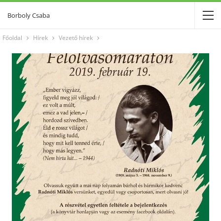
Borboly Csaba
Főoldal
Hírek
Vezető hírek