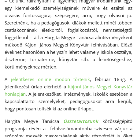
– Célunk, ráirányítani a figyelmet magyar irodalmunk egy-
egy kiemelkedő személyiségének műveire és ezáltal az
olvasás fontosságára, szépségére, arra, hogy olvasni jó.
Szeretnénk, ha a pedagógusok, diákok mellett minél többen
csatlakoznának életkortól, foglalkozástól, nemzetiségtől
függetlenül – áll a Hargita Megye Tanácsa alintézményeként
működő Kájoni János Megyei Könyvtár felhívásában. Előző
évekhez hasonlóan a helyszín lehet valamely iskola osztálya,
díszterme, tornaterme, könyvtár stb. a lehetőségekhez,
körülményekhez mérten.
A
jelentkezés online módon történik
, február 18-ig. A
jelentkezési űrlap elérhető a
Kájoni János Megyei Könyvtár
honlapján
. A jelentkezőket, intézmények, iskolák esetében a
kapcsolattartó személyeket, pedagógusokat arra kérjük,
hogy pontosan töltsék ki az online űrlapot.
Hargita Megye Tanácsa
Összetartozunk
közösségépítő
programja révén a felolvasómaratonba szívesen várjuk a
szórvány megyék magyarságának aktív részvételét is, őket