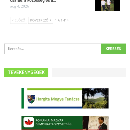
család, a közösség és a…
aug 4, 2026
ELŐZŐ
KÖVETKEZŐ
1 A 1 414
TEVÉKENYSÉGEK