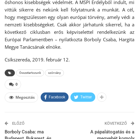
őshonos kisebbségek védelmét. A MSPI Erdélyből indult, mi
vittük sikerre és nekünk kell folytatnunk a munkát. A cél,
hogy megszülessen egy olyan európai törvény, amely védi a
nemzeti kisebbségeket. Csak akkor járhatunk sikerrel, ha a
következő ciklusban erős képviselettel rendelkezünk az
Európai Parlamentben – nyilatkozta Borboly Csaba, Hargita
Megye Tanácsának elnöke.
Csíkszereda, 2019. február 12.
Összetartozunk
szórvány
0
Megosztás
Facebook
Twitter
ELŐZŐ
KÖVETKEZŐ
Borboly Csaba: ma
A pápalátogatás és a
Budapest, Bukarest, és
megyehét komoly