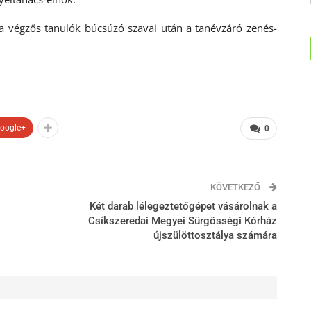
a végzős tanulók búcsúzó szavai után a tanévzáró zenés-
oogle+
0
KÖVETKEZŐ
Két darab lélegeztetőgépet vásárolnak a
Csíkszeredai Megyei Sürgősségi Kórház
újszülöttosztálya számára