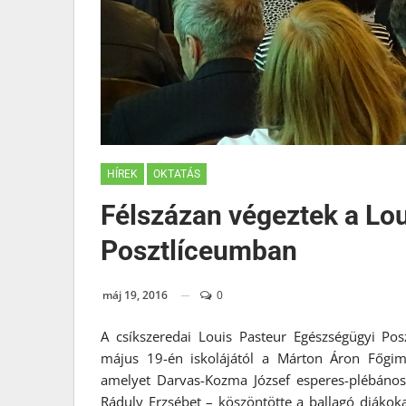
HÍREK
OKTATÁS
Félszázan végeztek a Lo
Posztlíceumban
máj 19, 2016
0
A csíkszeredai Louis Pasteur Egészségügyi Pos
május 19-én iskolájától a Márton Áron Főgim
amelyet Darvas-Kozma József esperes-plébános 
Ráduly Erzsébet – köszöntötte a ballagó diákoka