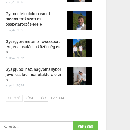
aug 4, 2026
Gyimesfelsőlokon ismét
megmutatkozott az
összetartozás ereje
aug 4, 2026
Gyergyóremetén a lovassport
erejét a család, a közösség és
a…
aug 4, 2026
Gyapjúból ház, hagyományból
jövő: családi manufaktúra őrzi
a…
aug 4, 2026
ELŐZŐ
KÖVETKEZŐ
1 A 1 414