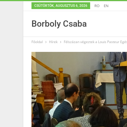
RO
EN
CSÜTÖRTÖK, AUGUSZTUS 6, 2026
Borboly Csaba
Főoldal
Hírek
Félszázan végeztek a Louis Pasteur Eg