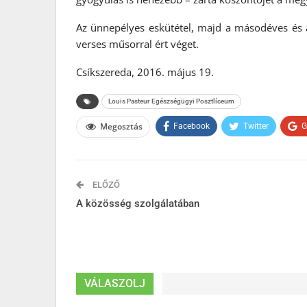
Az ünnepélyes eskütétel, majd a másodéves és 
verses műsorral ért véget.
Csíkszereda, 2016. május 19.
Louis Pasteur Egészségügyi Posztlíceum
Megosztás
Facebook
Twitter
G
ELŐZŐ
A közösség szolgálatában
VÁLASZOLJ