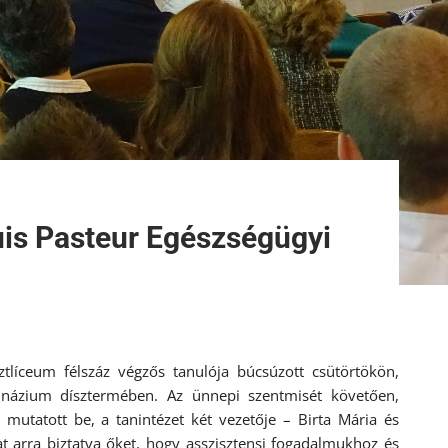
uis Pasteur Egészségügyi
ztlíceum félszáz végzős tanulója búcsúzott csütörtökön,
názium dísztermében. Az ünnepi szentmisét követően,
mutatott be, a tanintézet két vezetője – Birta Mária és
t arra biztatva őket, hogy asszisztensi fogadalmukhoz és