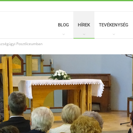
BLOG
HÍREK
TEVÉKENYSÉG
észségügyi Posztlíceumban