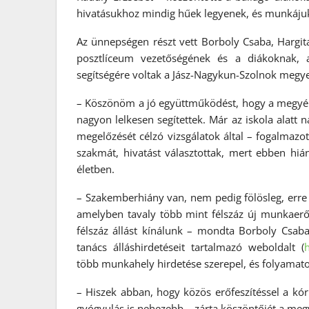
hivatásukhoz mindig hűek legyenek, és munkájuk
Az ünnepségen részt vett Borboly Csaba, Hargita
posztlíceum vezetőségének és a diákoknak, a
segítségére voltak a Jász-Nagykun-Szolnok megy
– Köszönöm a jó együttműködést, hogy a megyén
nagyon lelkesen segítettek. Már az iskola alatt
megelőzését célzó vizsgálatok által – fogalmazo
szakmát, hivatást választottak, mert ebben hi
életben.
– Szakemberhiány van, nem pedig fölösleg, erre 
amelyben tavaly több mint félszáz új munkaerő
félszáz állást kínálunk – mondta Borboly Csab
tanács álláshirdetéseit tartalmazó weboldalt (
h
több munkahely hirdetése szerepel, és folyamatos
– Hiszek abban, hogy közös erőfeszítéssel a kór
gyógyulás is nehezebb – zárta köszöntőjét a meg