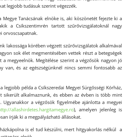
at legjobb tudásuk szerint végezzék.
 Megye Tanácsának elnöke is, aki köszönetét fejezte ki a
kik a Csíkszentimrén tartott szűrővizsgálatoknál nagy
ei orvoscsapatnak.
k lakossága körében végzett szűrővizsgálatok alkalmával
 nagyon sok élet megmentésében vettek részt a betegségek
tt a megyeelnök. Megítélése szerint a végzősök nagyon jó
ány van, és az egészségünknél nincs semmi fontosabb az
a legjobb példa a Csíkszeredai Megyei Sürgősségi Kórház,
t sikerült alkalmaznunk, és ebben az évben is több mint
a. Ugyanakkor a végzősök figyelmébe ajánlotta a megyei
ttp://allashirdetes.hargitamegye.ro
), amelyen jelenleg is
an írják ki a megpályázható állásokat.
házkápolna is el tud készülni, mert hitgyakorlás nélkül a
yeitanács-elnök.