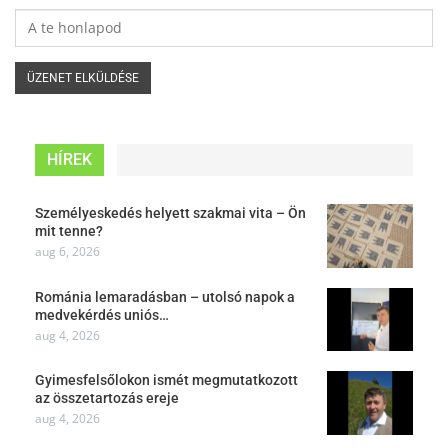
HÍREK
Személyeskedés helyett szakmai vita – Ön
mit tenne?
aug 6, 2026
Románia lemaradásban – utolsó napok a
medvekérdés uniós…
aug 4, 2026
Gyimesfelsőlokon ismét megmutatkozott
az összetartozás ereje
aug 4, 2026