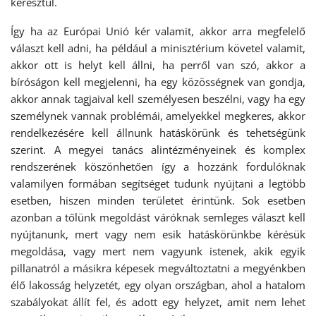
keresztül.
Így ha az Európai Unió kér valamit, akkor arra megfelelő
választ kell adni, ha például a minisztérium követel valamit,
akkor ott is helyt kell állni, ha perről van szó, akkor a
bíróságon kell megjelenni, ha egy közösségnek van gondja,
akkor annak tagjaival kell személyesen beszélni, vagy ha egy
személynek vannak problémái, amelyekkel megkeres, akkor
rendelkezésére kell állnunk hatáskörünk és tehetségünk
szerint. A megyei tanács alintézményeinek és komplex
rendszerének köszönhetően így a hozzánk fordulóknak
valamilyen formában segítséget tudunk nyújtani a legtöbb
esetben, hiszen minden területet érintünk. Sok esetben
azonban a tőlünk megoldást váróknak semleges választ kell
nyújtanunk, mert vagy nem esik hatáskörünkbe kérésük
megoldása, vagy mert nem vagyunk istenek, akik egyik
pillanatról a másikra képesek megváltoztatni a megyénkben
élő lakosság helyzetét, egy olyan országban, ahol a hatalom
szabályokat állít fel, és adott egy helyzet, amit nem lehet