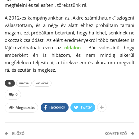
megfelelni és teljesíteni, törekszünk rá.
A 2012-es kampányunkban az „Akire számíthatunk” szlogent
választottam, és a négy év alatt ehhez próbáltam tartani
magam, ezt próbáltam betartani, hogy ha lehet, senkinek ne
okozzak csalódást. Az elért eredményekről több területen is
tájékozódhatnak ezen az
oldalon
.
Bár valószínű, hogy
emberként én is hibázom, és nem mindig sikerül
megfelelően teljesíteni, a törekvésem és akaratom megvolt
rá, és ezután is meglesz.
medve
vadkárok
0
Megosztás
Facebook
Twitter
ELŐZŐ
KÖVETKEZŐ