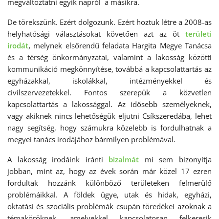
megváltoztatni egyik napról a másikra.
De törekszünk. Ezért dolgozunk. Ezért hoztuk létre a 2008-as
helyhatósági választásokat követően azt az öt
területi
irodát
,
melynek elsőrendű feladata Hargita Megye Tanácsa
és a térség önkormányzatai, valamint a lakosság közötti
kommunikáció megkönnyítése, továbbá a kapcsolattartás az
egyházakkal, iskolákkal, intézményekkel és
civilszervezetekkel. Fontos szerepük a közvetlen
kapcsolattartás a lakossággal. Az idősebb személyeknek,
vagy akiknek nincs lehetőségük eljutni Csíkszeredába, lehet
nagy segítség, hogy számukra közelebb is fordulhatnak a
megyei tanács irodájához bármilyen problémával.
A lakosság irodáink iránti
bizalmát
mi sem bizonyítja
jobban, mint az, hogy az évek során már közel 17 ezren
fordultak hozzánk különböző területeken felmerülő
problémáikkal. A földek ügye, utak és hidak, egyházi,
oktatási és szociális problémák csupán töredékei azoknak a
témaköröknek, amelyekkel kapcsolatosan felkeresik