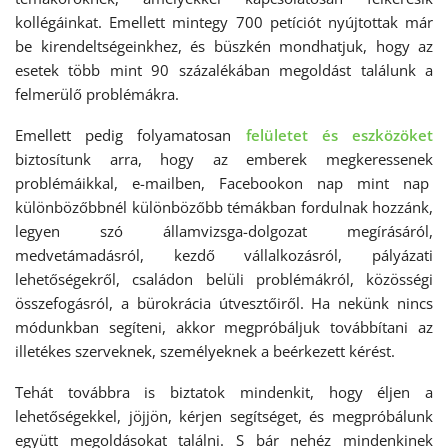
kollégáinkat. Emellett mintegy 700 petíciót nyújtottak már
be kirendeltségeinkhez, és büszkén mondhatjuk, hogy az
esetek több mint 90 százalékában megoldást találunk a
felmerülő problémákra.
Emellett pedig folyamatosan
felületet és eszközöket
biztosítunk arra, hogy az emberek megkeressenek
problémáikkal, e-mailben, Facebookon nap mint nap
különbözőbbnél különbözőbb témákban fordulnak hozzánk,
legyen szó államvizsga-dolgozat megírásáról,
medvetámadásról, kezdő vállalkozásról, pályázati
lehetőségekről, családon belüli problémákról, közösségi
összefogásról, a bürokrácia útvesztőiről. Ha nekünk nincs
módunkban segíteni, akkor megpróbáljuk továbbítani az
illetékes szerveknek, személyeknek a beérkezett kérést.
Tehát továbbra is biztatok mindenkit, hogy éljen a
lehetőségekkel, jöjjön, kérjen segítséget, és megpróbálunk
együtt megoldásokat találni. S bár nehéz mindenkinek