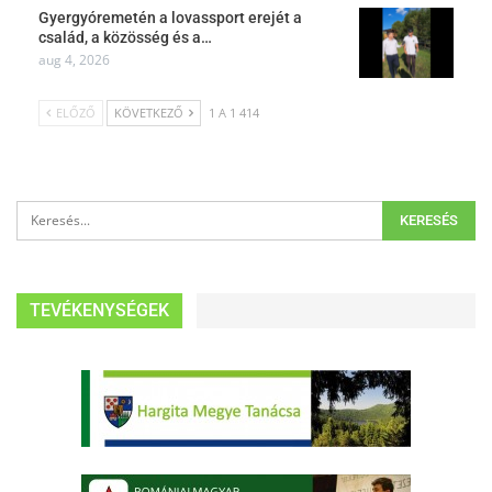
Gyergyóremetén a lovassport erejét a
család, a közösség és a…
aug 4, 2026
ELŐZŐ
KÖVETKEZŐ
1 A 1 414
TEVÉKENYSÉGEK