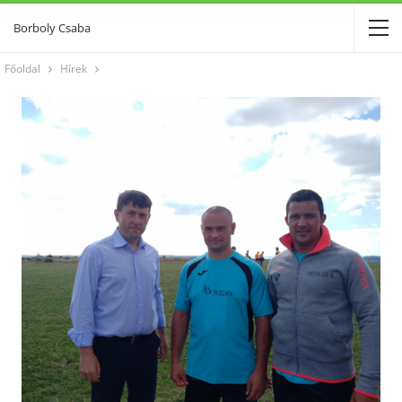
Borboly Csaba
Főoldal
Hírek