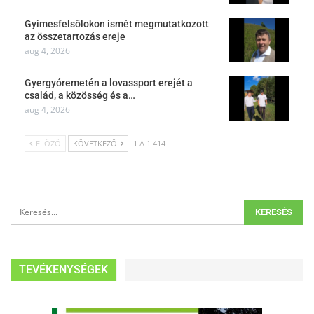
Gyimesfelsőlokon ismét megmutatkozott
az összetartozás ereje
aug 4, 2026
Gyergyóremetén a lovassport erejét a
család, a közösség és a…
aug 4, 2026
ELŐZŐ
KÖVETKEZŐ
1 A 1 414
TEVÉKENYSÉGEK