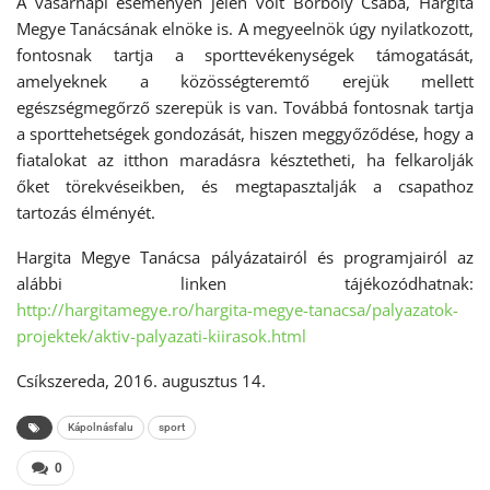
A vasárnapi eseményen jelen volt Borboly Csaba, Hargita
Megye Tanácsának elnöke is. A megyeelnök úgy nyilatkozott,
fontosnak tartja a sporttevékenységek támogatását,
amelyeknek a közösségteremtő erejük mellett
egészségmegőrző szerepük is van. Továbbá fontosnak tartja
a sporttehetségek gondozását, hiszen meggyőződése, hogy a
fiatalokat az itthon maradásra késztetheti, ha felkarolják
őket törekvéseikben, és megtapasztalják a csapathoz
tartozás élményét.
Hargita Megye Tanácsa pályázatairól és programjairól az
alábbi linken tájékozódhatnak:
http://hargitamegye.ro/hargita-megye-tanacsa/palyazatok-
projektek/aktiv-palyazati-kiirasok.html
Csíkszereda, 2016. augusztus 14.
Kápolnásfalu
sport
0