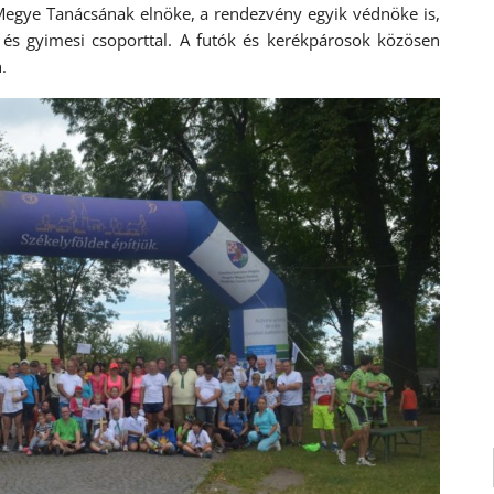
Megye Tanácsának elnöke, a rendezvény egyik védnöke is,
i és gyimesi csoporttal. A futók és kerékpárosok közösen
.