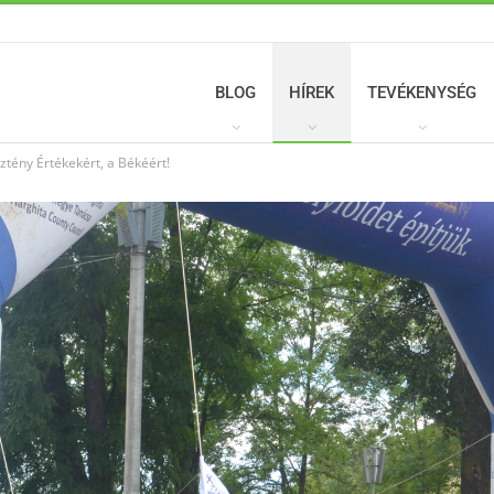
BLOG
HÍREK
TEVÉKENYSÉG
ztény Értékekért, a Békéért!