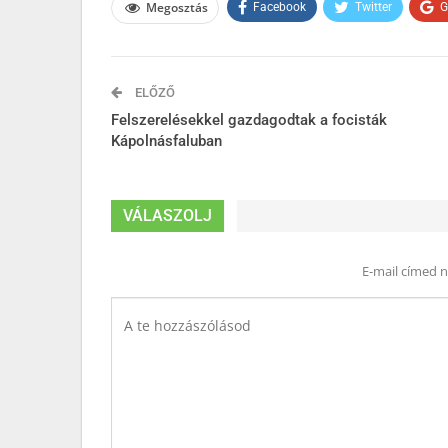
Megosztás
Facebook
Twitter
G
ELŐZŐ
Felszerelésekkel gazdagodtak a focisták
Kápolnásfaluban
VÁLASZOLJ
E-mail címed 