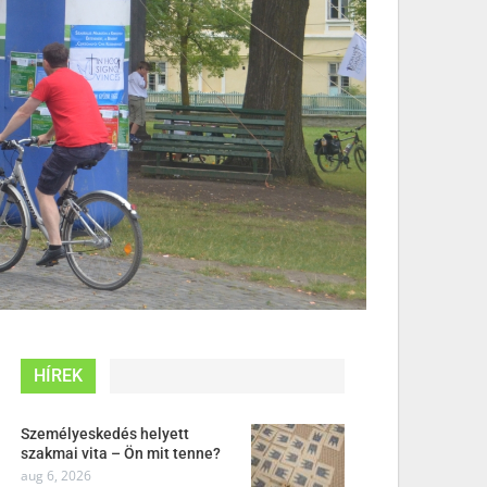
HÍREK
Személyeskedés helyett
szakmai vita – Ön mit tenne?
aug 6, 2026