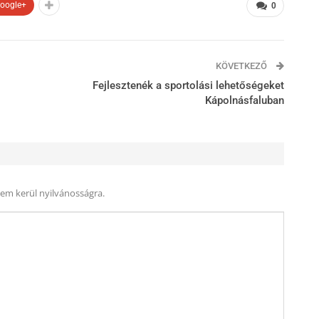
oogle+
0
KÖVETKEZŐ
Fejlesztenék a sportolási lehetőségeket
Kápolnásfaluban
nem kerül nyilvánosságra.