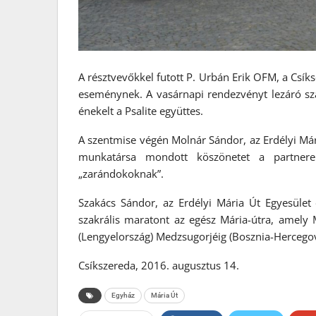
A résztvevőkkel futott P. Urbán Erik OFM, a Csík
eseménynek. A vasárnapi rendezvényt lezáró szab
énekelt a Psalite együttes.
A szentmise végén Molnár Sándor, az Erdélyi Mári
munkatársa mondott köszönetet a partnere
„zarándokoknak”.
Szakács Sándor, az Erdélyi Mária Út Egyesület 
szakrális maratont az egész Mária-útra, amely M
(Lengyelország) Medzsugorjéig (Bosznia-Hercegov
Csíkszereda, 2016. augusztus 14.
Egyház
Mária Út