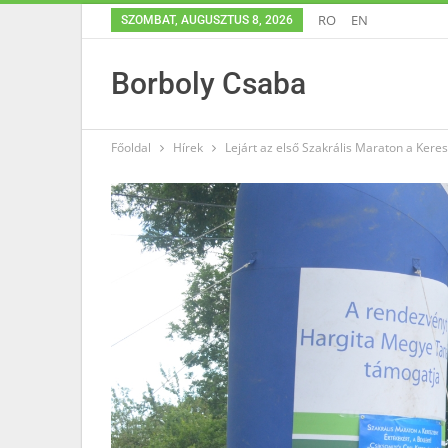
RO
EN
SZOMBAT, AUGUSZTUS 8, 2026
Borboly Csaba
Főoldal
Hírek
Lejárt az első Szakrális Maraton a Keres