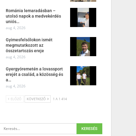
Románia lemaradásban –
utolsó napok a medvekérdés
uniós…
aug 4, 2026
Gyimesfelsőlokon ismét
megmutatkozott az
összetartozás ereje
aug 4, 2026
Gyergyóremetén a lovassport
erejét a család, a közösség és
a…
aug 4, 2026
ELŐZŐ
KÖVETKEZŐ
1 A 1 414