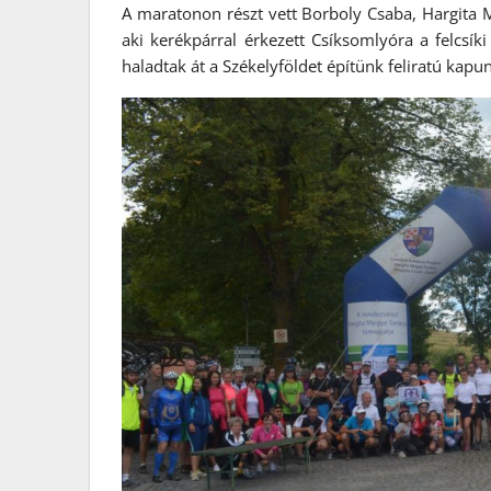
A maratonon részt vett Borboly Csaba, Hargita 
aki kerékpárral érkezett Csíksomlyóra a felcsík
haladtak át a Székelyföldet építünk feliratú kapun