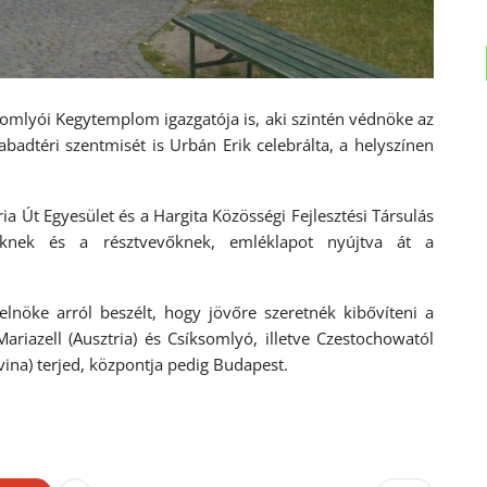
somlyói Kegytemplom igazgatója is, aki szintén védnöke az
adtéri szentmisét is Urbán Erik celebrálta, a helyszínen
a Út Egyesület és a Hargita Közösségi Fejlesztési Társulás
knek és a résztvevőknek, emléklapot nyújtva át a
elnöke arról beszélt, hogy jövőre szeretnék kibővíteni a
ariazell (Ausztria) és Csíksomlyó, illetve Czestochowatól
ina) terjed, központja pedig Budapest.