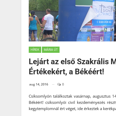
HÍREK
MÁRIA ÚT
Lejárt az első Szakrális
Értékekért, a Békéért!
aug 14, 2016
0
Csíksomlyón találkoztak vasárnap, augusztus 14
Békéért! csíksomlyói civil kezdeményezés rész
kegytemplomnál ért véget, ide érkeztek a kerékp