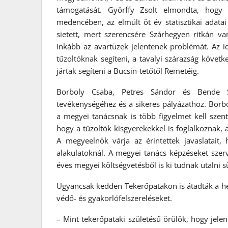
támogatását. Györffy Zsolt elmondta, hogy 
medencében, az elmúlt öt év statisztikai adatai
sietett, mert szerencsére Szárhegyen ritkán v
inkább az avartüzek jelentenek problémát. Az 
tűzoltóknak segíteni, a tavalyi szárazság követ
jártak segíteni a Bucsin-tetőtől Remetéig.
Borboly Csaba, Petres Sándor és Bende Sá
tevékenységéhez és a sikeres pályázathoz. Borbo
a megyei tanácsnak is több figyelmet kell szen
hogy a tűzoltók kisgyerekekkel is foglalkoznak, 
A megyeelnök várja az érintettek javaslatait,
alakulatoknál. A megyei tanács képzéseket szerve
éves megyei költségvetésből is ki tudnak utalni s
Ugyancsak kedden Tekerőpatakon is átadták a he
védő- és gyakorlófelszereléseket.
– Mint tekerőpataki születésű örülök, hogy jele