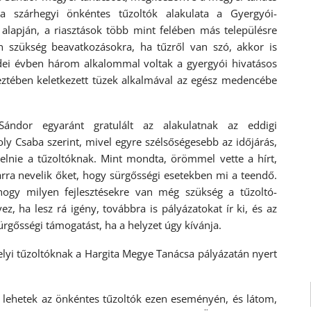
a szárhegyi önkéntes tűzoltók alakulata a Gyergyói-
 alapján, a riasztások több mint felében más településre
an szükség beavatkozásokra, ha tűzről van szó, akkor is
idei évben három alkalommal voltak a gyergyói hivatásos
keztében keletkezett tüzek alkalmával az egész medencébe
ndor egyaránt gratulált az alakulatnak az eddigi
ly Csaba szerint, mivel egyre szélsőségesebb az időjárás,
telnie a tűzoltóknak. Mint mondta, örömmel vette a hírt,
arra nevelik őket, hogy sürgősségi esetekben mi a teendő.
 hogy milyen fejlesztésekre van még szükség a tűzoltó-
z, ha lesz rá igény, továbbra is pályázatokat ír ki, és az
ürgősségi támogatást, ha a helyzet úgy kívánja.
lyi tűzoltóknak a Hargita Megye Tanácsa pályázatán nyert
n lehetek az önkéntes tűzoltók ezen eseményén, és látom,