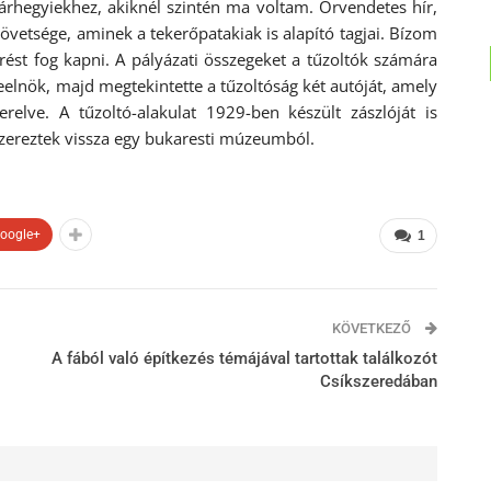
zárhegyiekhez, akiknél szintén ma voltam. Örvendetes hír,
vetsége, aminek a tekerőpatakiak is alapító tagjai. Bízom
st fog kapni. A pályázati összegeket a tűzoltók számára
eelnök, majd megtekintette a tűzoltóság két autóját, amely
relve. A tűzoltó-alakulat 1929-ben készült zászlóját is
zereztek vissza egy bukaresti múzeumból.
oogle+
1
KÖVETKEZŐ
A fából való építkezés témájával tartottak találkozót
Csíkszeredában