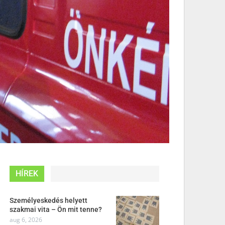
HÍREK
Személyeskedés helyett
szakmai vita – Ön mit tenne?
aug 6, 2026