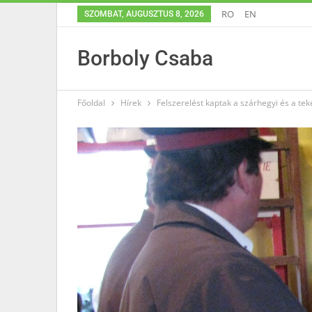
RO
EN
SZOMBAT, AUGUSZTUS 8, 2026
Borboly Csaba
Főoldal
Hírek
Felszerelést kaptak a szárhegyi és a tek