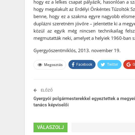
hogy ez a lelkes csapat pályázik, hasonlóan a s
hogy megalakult az Erdélyi Önkéntes Tűzoltók Szö
benne, hogy ez a szakma egyre nagyobb elismeré
duplázni szeretném jövőre – jelentette ki a megy
közül az egyik még nincsen technikailag felsze
megmutatták neki, amelyet a helyiek 1960-ban s
Gyergyószentmiklós, 2013. november 19.
Megosztás
Facebook
Twitter
G
ELŐZŐ
Gyergyói polgármesterekkel egyeztettek a megyei
tanács képviselői
VÁLASZOLJ