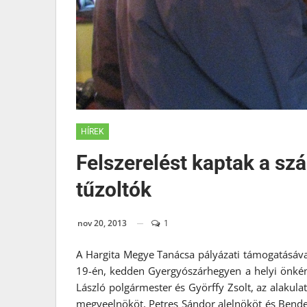
HÍREK
Felszerelést kaptak a szá
tűzoltók
nov 20, 2013
1
A Hargita Megye Tanácsa pályázati támogatásáva
19-én, kedden Gyergyószárhegyen a helyi önkén
László polgármester és Györffy Zsolt, az alakula
megyeelnököt, Petres Sándor alelnököt és Bend