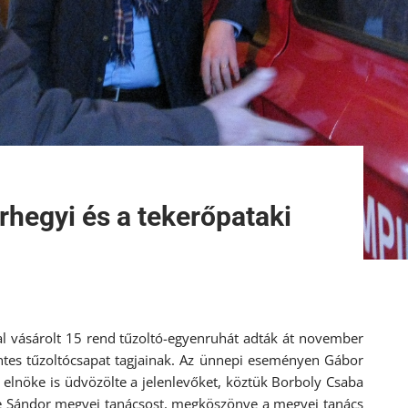
rhegyi és a tekerőpataki
l vásárolt 15 rend tűzoltó-egyenruhát adták át november
tes tűzoltócsapat tagjainak. Az ünnepi eseményen Gábor
t elnöke is üdvözölte a jelenlevőket, köztük Borboly Csaba
e Sándor megyei tanácsost, megköszönve a megyei tanács