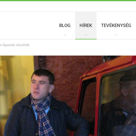
BLOG
HÍREK
TEVÉKENYSÉG
erőpataki tűzoltók