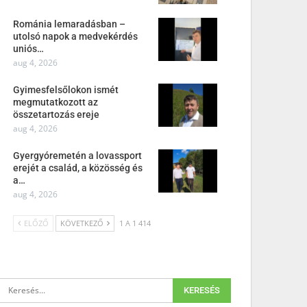
Románia lemaradásban –
utolsó napok a medvekérdés
uniós…
aug 4, 2026
Gyimesfelsőlokon ismét
megmutatkozott az
összetartozás ereje
aug 4, 2026
Gyergyóremetén a lovassport
erejét a család, a közösség és
a…
aug 4, 2026
ELŐZŐ
KÖVETKEZŐ
1 A 1 414