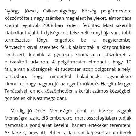
György József, Csíkszentgyörgy község polgármestere
köszöntötte a nagy számban megjelent helyieket, elmondása
szerint legutóbb 2008-ban történt felújítás. Most sikerült
kialakítani újabb helyiségeket, felszerelt konyhája van, több
természetes fényt engedtek be a nagyterembe,
fénytechnikával szerelték fel, kialakították a központifűtés-
rendszert, kiépítik a gyerekek számára a játszóteret a
parkosított udvaron. A polgármester elmondta, hogy 10
faluja van a községnek, és tudatosan azon dolgoznak a helyi
tanácsban, hogy mindenhol haladjanak. Ugyanakkor
kiemelte, hogy nagyon jó az együttműködés Hargita Megye
Tanácsával, ennek köszönhetően sikerült számos községbeli
gondot és kihívást megoldani.
– Mindig jó érzés Menaságra jönni, és büszke vagyok
Menaságra, az itt élő emberekre, mert összefogásban tudják
nemcsak a gondjaikat kezelni, hanem értékeket teremteni.
Az látszik, hogy itt, ebben a faluban képesek az emberek