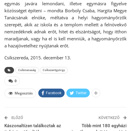
egymás javára lemondani, illetve egymásra figyelve
közösséget építeni – mondta Borboly Csaba, Hargita Megye
Tanácsának elnöke, méltatva a helyi hagyományőrzők
szerepét, akik az iskola és a templom mellett a felnövekvő
nemzedéknek adnak erőt, hitet és elszántságot, hogy itthon
maradjanak, vagy ha el is kell menniük, a hagyományőrzők
a hazajövetelhez nyújtanak erőt.
Csíkszereda, 2015. december 13.
Csíkmenaság
Csíkszentgyörgy
0
Megosztás
Facebook
Twitter
ELŐZŐ
KÖVETKEZŐ
Kászonaltízen találkoztak az
Több mint 180 egyházi