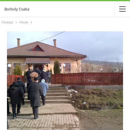
Borboly Csaba
Főoldal
Hírek