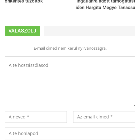
önkéntes tűzoltók
ingatlanra adott támogatást
idén Hargita Megye Tanácsa
VÁLASZOLJ
E-mail címed nem kerül nyilvánosságra.