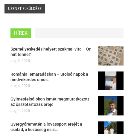
HÍREK
Személyeskedés helyett szakmai vita – Ön
mit tenne?
aug 6, 2026
Románia lemaradásban – utolsó napok a
medvekérdés uniós…
aug 4, 2026
Gyimesfelsőlokon ismét megmutatkozott
az összetartozás ereje
aug 4, 2026
Gyergyóremetén a lovassport erejét a
család, a közösség és a…