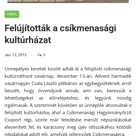
HÍREK
Felújították a csíkmenasági
kultúrházat
dec 13, 2015
0
Ünnepélyes keretek között adták át a felújított csíkmenasági
kultúrotthont vasárnap, december 13-án. Advent harmadik
vasárnapján Csala László plébános az egybegyűlteknek arról
beszélt, hogy örvendjünk annak, ami van, keressük a
lehetőségeket az előrelépéshez, és legyünk mindig
irgalmasak. A szentmisét követően az ünneplők átvonultak a
felújított kultúrházba, ahol a Csíkmenasági Hagyományőrző
Csoport régi, szinte már feledésbe merült népszokásokat
elevenített fel, és karácsony meg újév időszakához kötődő
népdalokat adott elő, amelyek jellemzőek Csíkmenaságra.