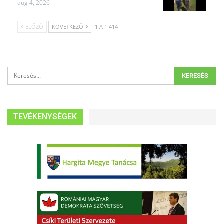
aug 4, 2026
ELŐZŐ
KÖVETKEZŐ
1 A 1 414
TEVÉKENYSÉGEK