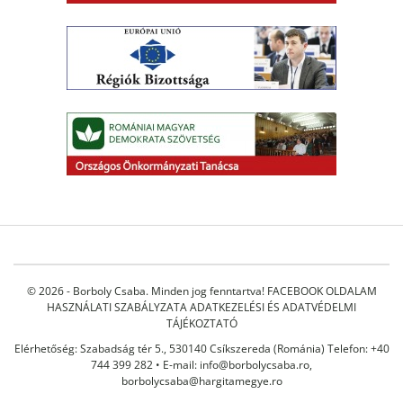
© 2026 - Borboly Csaba. Minden jog fenntartva!
FACEBOOK OLDALAM
HASZNÁLATI SZABÁLYZATA
ADATKEZELÉSI ÉS ADATVÉDELMI
TÁJÉKOZTATÓ
Elérhetőség: Szabadság tér 5., 530140 Csíkszereda (Románia) Telefon: +40
744 399 282 • E-mail:
info@borbolycsaba.ro
,
borbolycsaba@hargitamegye.ro