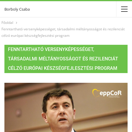
Borboly Csaba
Főoldal
Fenntartható versenyképességet, társadalmi méltányosságot és rezilenciát
célzó európai készségfejlesztési program
FENNTARTHATÓ VERSENYKÉPESSÉGET,
TÁRSADALMI MÉLTÁNYOSSÁGOT ÉS REZILENCIÁT
CÉLZÓ EURÓPAI KÉSZSÉGFEJLESZTÉSI PROGRAM