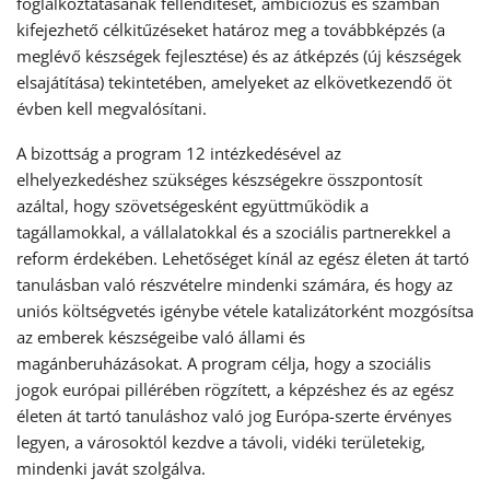
foglalkoztatásának fellendítését, ambiciózus és számban
kifejezhető célkitűzéseket határoz meg a továbbképzés (a
meglévő készségek fejlesztése) és az átképzés (új készségek
elsajátítása) tekintetében, amelyeket az elkövetkezendő öt
évben kell megvalósítani.
A bizottság a program 12 intézkedésével az
elhelyezkedéshez szükséges készségekre összpontosít
azáltal, hogy szövetségesként együttműködik a
tagállamokkal, a vállalatokkal és a szociális partnerekkel a
reform érdekében. Lehetőséget kínál az egész életen át tartó
tanulásban való részvételre mindenki számára, és hogy az
uniós költségvetés igénybe vétele katalizátorként mozgósítsa
az emberek készségeibe való állami és
magánberuházásokat. A program célja, hogy a szociális
jogok európai pillérében rögzített, a képzéshez és az egész
életen át tartó tanuláshoz való jog Európa-szerte érvényes
legyen, a városoktól kezdve a távoli, vidéki területekig,
mindenki javát szolgálva.