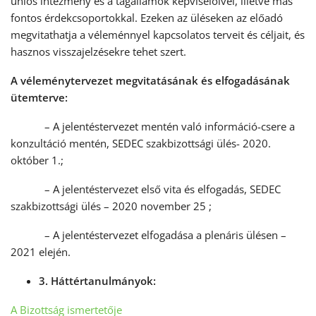
uniós intézmény és a tagállamok képviselőivel, illetve más
fontos érdekcsoportokkal. Ezeken az üléseken az előadó
megvitathatja a véleménnyel kapcsolatos terveit és céljait, és
hasznos visszajelzésekre tehet szert.
A véleménytervezet megvitatásának és elfogadásának
ütemterve:
– A jelentéstervezet mentén való információ-csere a
konzultáció mentén, SEDEC szakbizottsági ülés- 2020.
október 1.;
– A jelentéstervezet első vita és elfogadás, SEDEC
szakbizottsági ülés – 2020 november 25 ;
– A jelentéstervezet elfogadása a plenáris ülésen –
2021 elején.
3. Háttértanulmányok:
A Bizottság ismertetője