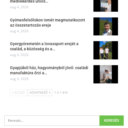
medvekérdés uniós…
aug 4, 2026
Gyimesfelsőlokon ismét megmutatkozott
az összetartozás ereje
aug 4, 2026
Gyergyóremetén a lovassport erejét a
család, a közösség és a…
aug 4, 2026
Gyapjúból ház, hagyományból jövő: családi
manufaktúra őrzi a…
aug 4, 2026
ELŐZŐ
KÖVETKEZŐ
1 A 1 414