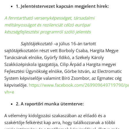
1. Jelentéstervezet kapcsán megjelent hírek:
A fenntartható versenyképességet, társadalmi
méltányosságot és rezilenciát célzó európai
készségfejlesztési programr
ól szóló jelentés
Sajtótájékoztató –
a július 16-án tartott
sajtótájékoztatón részt vett Borboly Csaba, Hargita Megye
Tanácsának elnöke, Györfy Ildikó, a Székely Károly
Szakközépiskola igazgatója, Cilip Árpád a Hargita megyei
Fejlesztési Ügynökség elnöke, Görbe István, az Electromatic
System képviselője valamint Bíró Zsombor, az Egmatec cég
képviselője.
https://www.facebook.com/269909649719790/p
vh=e
2. A raportőri munka ütemterve:
A vélemény kidolgozási szakaszában az előadó és a
szakértője felkérést kap arra, hogy találkozzanak a többi