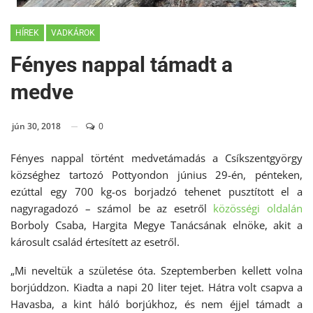
HÍREK
VADKÁROK
Fényes nappal támadt a
medve
jún 30, 2018
0
Fényes nappal történt medvetámadás a Csíkszentgyörgy
községhez tartozó Pottyondon június 29-én, pénteken,
ezúttal egy 700 kg-os borjadzó tehenet pusztított el a
nagyragadozó – számol be az esetről
közösségi oldalán
Borboly Csaba, Hargita Megye Tanácsának elnöke, akit a
károsult család értesített az esetről.
„Mi neveltük a születése óta. Szeptemberben kellett volna
borjúddzon. Kiadta a napi 20 liter tejet. Hátra volt csapva a
Havasba, a kint háló borjúkhoz, és nem éjjel támadt a