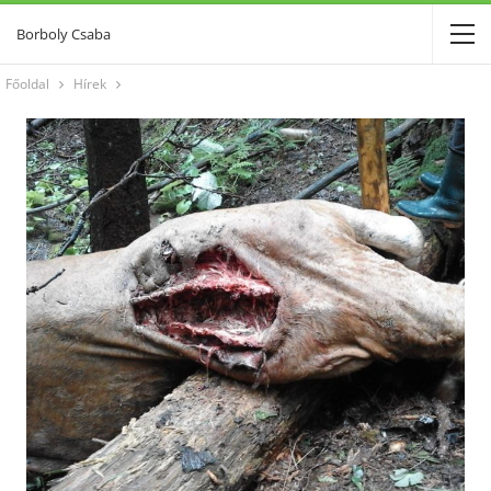
Borboly Csaba
Főoldal
Hírek