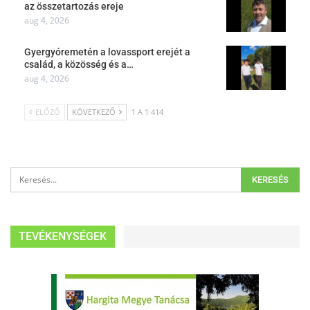
az összetartozás ereje
aug 4, 2026
Gyergyóremetén a lovassport erejét a
család, a közösség és a…
aug 4, 2026
ELŐZŐ
KÖVETKEZŐ
1 A 1 414
TEVÉKENYSÉGEK