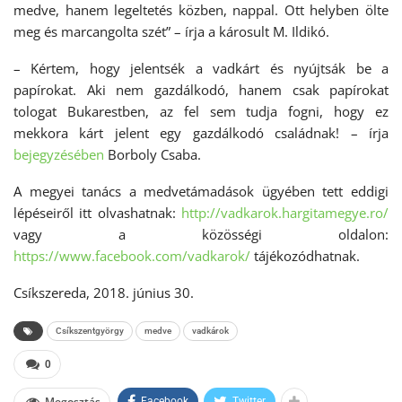
medve, hanem legeltetés közben, nappal. Ott helyben ölte
meg és marcangolta szét” – írja a károsult M. Ildikó.
– Kértem, hogy jelentsék a vadkárt és nyújtsák be a
papírokat. Aki nem gazdálkodó, hanem csak papírokat
tologat Bukarestben, az fel sem tudja fogni, hogy ez
mekkora kárt jelent egy gazdálkodó családnak! – írja
bejegyzésében
Borboly Csaba.
A megyei tanács a medvetámadások ügyében tett eddigi
lépéseiről itt olvashatnak:
http://vadkarok.hargitamegye.ro/
vagy a közösségi oldalon:
https://www.facebook.com/vadkarok/
tájékozódhatnak.
Csíkszereda, 2018. június 30.
Csíkszentgyörgy
medve
vadkárok
0
Megosztás
Facebook
Twitter