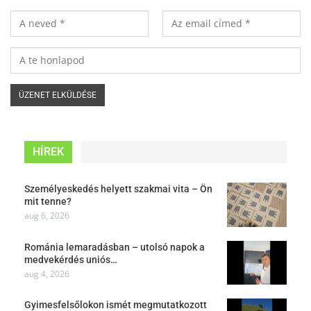
HÍREK
Személyeskedés helyett szakmai vita – Ön
mit tenne?
aug 6, 2026
Románia lemaradásban – utolsó napok a
medvekérdés uniós…
aug 4, 2026
Gyimesfelsőlokon ismét megmutatkozott