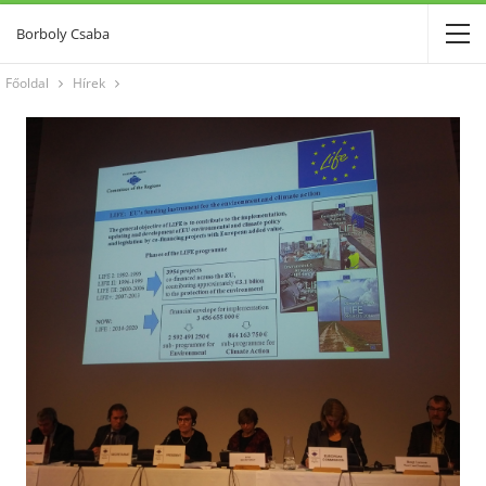
Borboly Csaba
Főoldal
Hírek