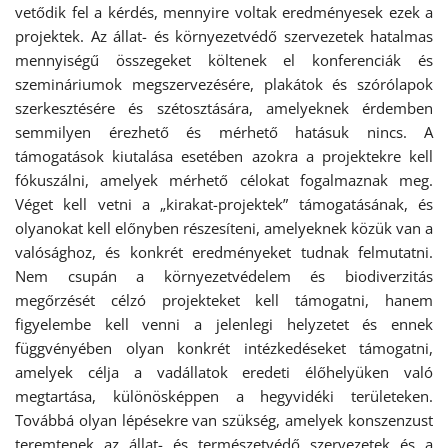
vetődik fel a kérdés, mennyire voltak eredményesek ezek a
projektek. Az állat- és környezetvédő szervezetek hatalmas
mennyiségű összegeket költenek el konferenciák és
szemináriumok megszervezésére, plakátok és szórólapok
szerkesztésére és szétosztására, amelyeknek érdemben
semmilyen érezhető és mérhető hatásuk nincs. A
támogatások kiutalása esetében azokra a projektekre kell
fókuszálni, amelyek mérhető célokat fogalmaznak meg.
Véget kell vetni a „kirakat-projektek” támogatásának, és
olyanokat kell előnyben részesíteni, amelyeknek közük van a
valósághoz, és konkrét eredményeket tudnak felmutatni.
Nem csupán a környezetvédelem és biodiverzitás
megőrzését célzó projekteket kell támogatni, hanem
figyelembe kell venni a jelenlegi helyzetet és ennek
függvényében olyan konkrét intézkedéseket támogatni,
amelyek célja a vadállatok eredeti élőhelyüken való
megtartása, különösképpen a hegyvidéki területeken.
Továbbá olyan lépésekre van szükség, amelyek konszenzust
teremtenek az állat- és természetvédő szervezetek és a