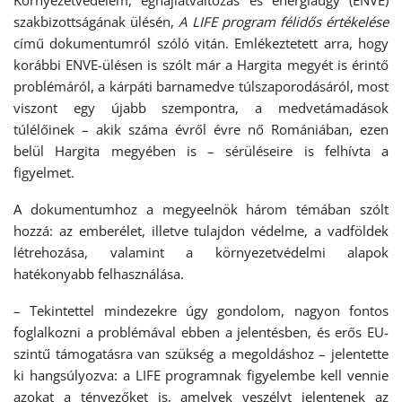
Környezetvédelem, éghajlatváltozás és energiaügy (ENVE)
szakbizottságának ülésén,
A LIFE program félidős értékelése
című dokumentumról szóló vitán. Emlékeztetett arra, hogy
korábbi ENVE-ülésen is szólt már a Hargita megyét is érintő
problémáról, a kárpáti barnamedve túlszaporodásáról, most
viszont egy újabb szempontra, a medvetámadások
túlélőinek – akik száma évről évre nő Romániában, ezen
belül Hargita megyében is – sérüléseire is felhívta a
figyelmet.
A dokumentumhoz a megyeelnök három témában szólt
hozzá: az emberélet, illetve tulajdon védelme, a vadföldek
létrehozása, valamint a környezetvédelmi alapok
hatékonyabb felhasználása.
– Tekintettel mindezekre úgy gondolom, nagyon fontos
foglalkozni a problémával ebben a jelentésben, és erős EU-
szintű támogatásra van szükség a megoldáshoz – jelentette
ki hangsúlyozva: a LIFE programnak figyelembe kell vennie
azokat a tényezőket is, amelyek veszélyt jelentenek az