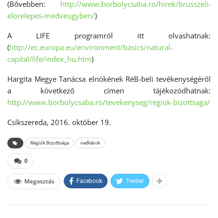
(Bővebben:
http://www.borbolycsaba.ro/hirek/brusszeli-
elorelepes-medveugyben/
)
A LIFE programról itt olvashatnak:
(
http://ec.europa.eu/environment/basics/natural-
capital/life/index_hu.htm
)
Hargita Megye Tanácsa elnökének RéB-beli tevékenységéről
a következő címen tájékozódhatnak:
http://www.borbolycsaba.ro/tevekenyseg/regiok-bizottsaga/
Csíkszereda, 2016. október 19.
Régiók Bizottsága
vadkárok
0
Megosztás
Facebook
Twitter