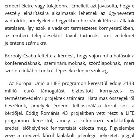
emberi életre vagy tulajdonra. Emellett azt javasolta, hogy e
veszély elhárítására alkalmasak lehetnek az úgynevezett
vadföldek, amelyeket a hegyekben hoznának létre az állatok
etetésére, így azok a vadakat természetes környezetükben,
az emberi településektől távol tartanák, ami védelmet
jelentene számukra.
Borboly Csaba feltette a kérdést, hogy vajon mi a hatásuk a
konferenciáknak, szemináriumoknak, szórólapoknak, mert
szerinte inkább konkrét lépésekre lenne szükség.
– Az Európai Unió a LIFE programon keresztül eddig 2143
millió euró támogatást biztosított környezet- és
természetvédelmi projektek számára. Hatalmas összegekről
beszélünk, amelyek érdemi felhasználása körül sok a
kérdőjel. Eddig Románia 43 projektben vett részt a LIFE
programon keresztül, amely a különböző vadállatfajok
eredeti élőhelyének fenntartását célozta meg. Figyelembe
véve a medvék körül kialakult jelenlegi helyzetet, joggal