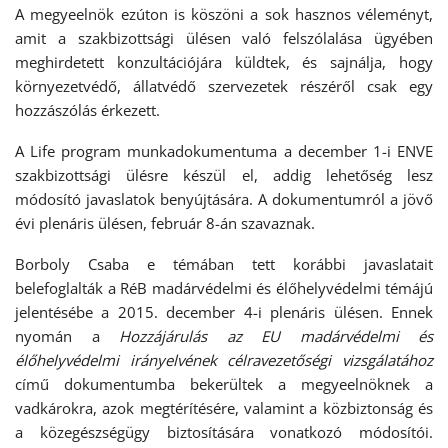
A megyeelnök ezúton is köszöni a sok hasznos véleményt,
amit a szakbizottsági ülésen való felszólalása ügyében
meghirdetett konzultációjára küldtek, és sajnálja, hogy
környezetvédő, állatvédő szervezetek részéről csak egy
hozzászólás érkezett.
A Life program munkadokumentuma a december 1-i ENVE
szakbizottsági ülésre készül el, addig lehetőség lesz
módosító javaslatok benyújtására. A dokumentumról a jövő
évi plenáris ülésen, február 8-án szavaznak.
Borboly Csaba e témában tett korábbi javaslatait
belefoglalták a RéB madárvédelmi és élőhelyvédelmi témájú
jelentésébe a 2015. december 4-i plenáris ülésen. Ennek
nyomán a
Hozzájárulás az EU madárvédelmi és
élőhelyvédelmi irányelvének célravezetőségi vizsgálatához
című dokumentumba bekerültek a megyeelnöknek a
vadkárokra, azok megtérítésére, valamint a közbiztonság és
a közegészségügy biztosítására vonatkozó módosítói.