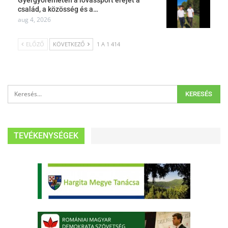
család, a közösség és a…
aug 4, 2026
ELŐZŐ
KÖVETKEZŐ
1 A 1 414
TEVÉKENYSÉGEK