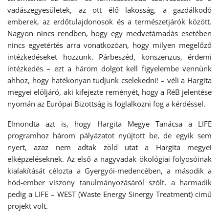
vadászegyesületek, az ott élő lakosság, a gazdálkodó
emberek, az erdőtulajdonosok és a természetjárók között.
Nagyon nincs rendben, hogy egy medvetámadás esetében
nincs egyetértés arra vonatkozóan, hogy milyen megelőző
intézkedéseket hozzunk. Párbeszéd, konszenzus, érdemi
intézkedés – ezt a három dolgot kell figyelembe vennünk
ahhoz, hogy hatékonyan tudjunk cselekedni! – véli a Hargita
megyei elöljáró, aki kifejezte reményét, hogy a RéB jelentése
nyomán az Európai Bizottság is foglalkozni fog a kérdéssel.
Elmondta azt is, hogy Hargita Megye Tanácsa a LIFE
programhoz három pályázatot nyújtott be, de egyik sem
nyert, azaz nem adtak zöld utat a Hargita megyei
elképzeléseknek. Az első a nagyvadak ökológiai folyosóinak
kialakítását célozta a Gyergyói-medencében, a második a
hód-ember viszony tanulmányozásáról szólt, a harmadik
pedig a LIFE – WEST (Waste Energy Sinergy Treatment) című
projekt volt.