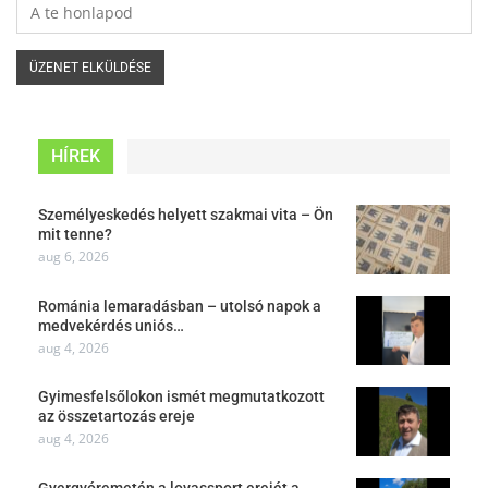
HÍREK
Személyeskedés helyett szakmai vita – Ön
mit tenne?
aug 6, 2026
Románia lemaradásban – utolsó napok a
medvekérdés uniós…
aug 4, 2026
Gyimesfelsőlokon ismét megmutatkozott
az összetartozás ereje
aug 4, 2026
Gyergyóremetén a lovassport erejét a