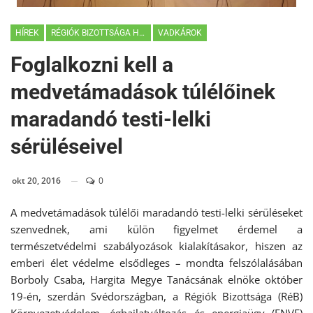
HÍREK
RÉGIÓK BIZOTTSÁGA HÍREK
VADKÁROK
Foglalkozni kell a
medvetámadások túlélőinek
maradandó testi-lelki
sérüléseivel
okt 20, 2016
0
A medvetámadások túlélői maradandó testi-lelki sérüléseket
szenvednek, ami külön figyelmet érdemel a
természetvédelmi szabályozások kialakításakor, hiszen az
emberi élet védelme elsődleges – mondta felszólalásában
Borboly Csaba, Hargita Megye Tanácsának elnöke október
19-én, szerdán Svédországban, a Régiók Bizottsága (RéB)