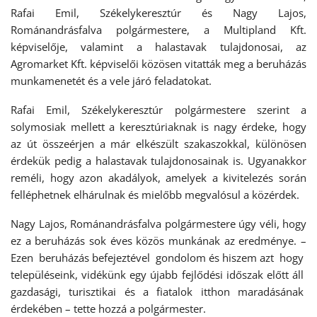
Rafai Emil, Székelykeresztúr és Nagy Lajos,
Románandrásfalva polgármestere, a Multipland Kft.
képviselője, valamint a halastavak tulajdonosai, az
Agromarket Kft. képviselői közösen vitatták meg a beruházás
munkamenetét és a vele járó feladatokat.
Rafai Emil, Székelykeresztúr polgármestere szerint a
solymosiak mellett a keresztúriaknak is nagy érdeke, hogy
az út összeérjen a már elkészült szakaszokkal, különösen
érdekük pedig a halastavak tulajdonosainak is. Ugyanakkor
reméli, hogy azon akadályok, amelyek a kivitelezés során
felléphetnek elhárulnak és mielőbb megvalósul a közérdek.
Nagy Lajos, Románandrásfalva polgármestere úgy véli, hogy
ez a beruházás sok éves közös munkának az eredménye. –
Ezen beruházás befejeztével gondolom és hiszem azt hogy
településeink, vidékünk egy újabb fejlődési időszak előtt áll
gazdasági, turisztikai és a fiatalok itthon maradásának
érdekében – tette hozzá a polgármester.