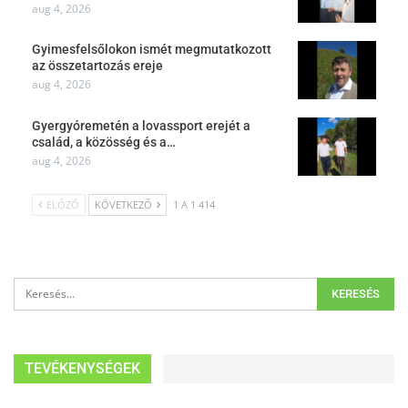
aug 4, 2026
Gyimesfelsőlokon ismét megmutatkozott
az összetartozás ereje
aug 4, 2026
Gyergyóremetén a lovassport erejét a
család, a közösség és a…
aug 4, 2026
ELŐZŐ
KÖVETKEZŐ
1 A 1 414
TEVÉKENYSÉGEK