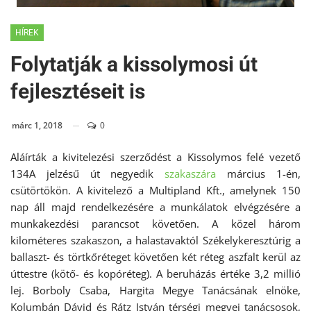
HÍREK
Folytatják a kissolymosi út
fejlesztéseit is
márc 1, 2018
0
Aláírták a kivitelezési szerződést a Kissolymos felé vezető
134A jelzésű út negyedik
szakaszára
március 1-én,
csütörtökön. A kivitelező a Multipland Kft., amelynek 150
nap áll majd rendelkezésére a munkálatok elvégzésére a
munkakezdési parancsot követően. A közel három
kilométeres szakaszon, a halastavaktól Székelykeresztúrig a
ballaszt- és törtkőréteget követően két réteg aszfalt kerül az
úttestre (kötő- és kopóréteg). A beruházás értéke 3,2 millió
lej. Borboly Csaba, Hargita Megye Tanácsának elnöke,
Kolumbán Dávid és Rátz István térségi megyei tanácsosok,