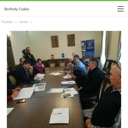
Borboly Csaba
Főoldal
Hírek