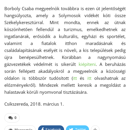
Borboly Csaba megyeelnök továbbra is ezen út jelentőségét
hangsúlyozta, amely a Solymosok vidékét köti össze
Székelykeresztúrral. Mint mondta, ennek az útnak
köszönhetően fellendül a turizmus, emelkedhetnek az
ingatlanárak, erősödik a kulturális, egyházi és sportélet,
valamint a fiatalok itthon maradásának és
családalapításának esélyét is növeli, a kis települések pedig
újra benépesülhetnek. Korábban a nagynyomású
gázvezetékek védelmét is sikerült
kiépíteni
. A beruházás
során fellépett akadályokról a megyeelnök a közösségi
oldalon is többször tudósított (
itt
és
itt
olvashatnak az
előzményekről). Mindezek mellett keresik a megoldást a
halastavak körüli nyomvonal tisztázására.
Csíkszereda, 2018. március 1.
0
Megosztás
Facebook
Twitter