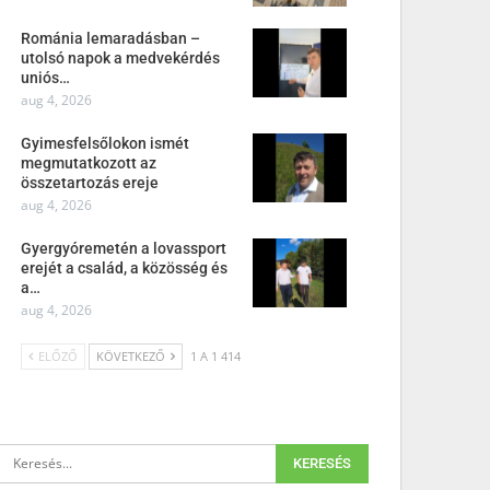
Románia lemaradásban –
utolsó napok a medvekérdés
uniós…
aug 4, 2026
Gyimesfelsőlokon ismét
megmutatkozott az
összetartozás ereje
aug 4, 2026
Gyergyóremetén a lovassport
erejét a család, a közösség és
a…
aug 4, 2026
ELŐZŐ
KÖVETKEZŐ
1 A 1 414