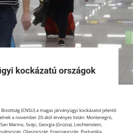
ügyi kockázatú országok
i Bizottság (CNSU) a magas járványügyi kockázatot jelentő
elnek a november 20-ától érvényes listán: Montenegró,
San Marino, Svájc, Georgia (Grúzia), Liechtenstein,
vátország, Olaszország, Franciaország, Portugália,