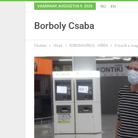
RO
EN
VASÁRNAP, AUGUSZTUS 9, 2026
Borboly Csaba
Főoldal
Hírek
KORONAVÍRUS - HÍREK
Frissült a ma