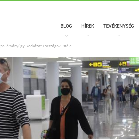
BLOG
HÍREK
TEVÉKENYSÉG
gas járványügyi kockázatú országok listája