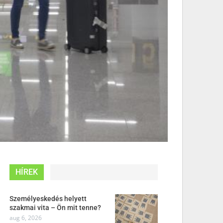
HÍREK
Személyeskedés helyett
szakmai vita – Ön mit tenne?
aug 6, 2026