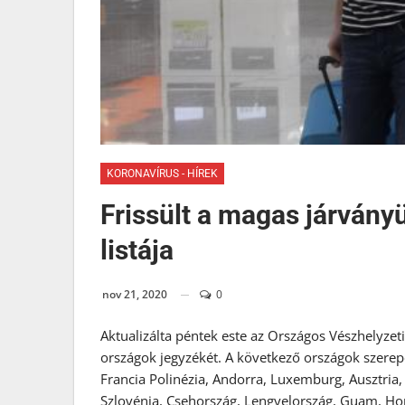
KORONAVÍRUS - HÍREK
Frissült a magas járvány
listája
nov 21, 2020
0
Aktualizálta péntek este az Országos Vészhelyzet
országok jegyzékét. A következő országok szerep
Francia Polinézia, Andorra, Luxemburg, Ausztria, 
Szlovénia, Csehország, Lengyelország, Guam, Hor