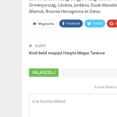
Örményország, Litvánia, Jordánia, Észak-Macedón
Államok, Bosznia-Hercegovina és Dánia.
Megosztás
Facebook
Twitter
G
ELŐZŐ
Kívül-belül megújul Hargita Megye Tanácsa
VÁLASZOLJ
E-mail címed 