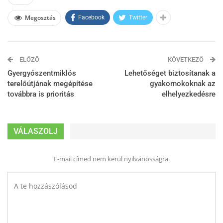
Megosztás
Facebook
Twitter
ELŐZŐ
KÖVETKEZŐ
Gyergyószentmiklós
Lehetőséget biztosítanak a
terelőútjának megépítése
gyakornokoknak az
továbbra is prioritás
elhelyezkedésre
VÁLASZOLJ
E-mail címed nem kerül nyilvánosságra.