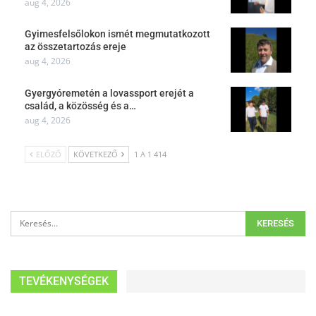
aug 4, 2026
Gyimesfelsőlokon ismét megmutatkozott
az összetartozás ereje
aug 4, 2026
Gyergyóremetén a lovassport erejét a
család, a közösség és a…
aug 4, 2026
ELŐZŐ
KÖVETKEZŐ
1 A 1 414
TEVÉKENYSÉGEK