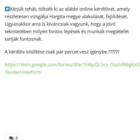
Kérjük tehát, töltsék ki az alábbi online kérdőívet, amely
részletesen vizsgálja Hargita megye alakulását, fejlődését.
Ugyanakkor arra is kíváncsiak vagyunk, hogy a jövő
tekintetében milyen fontos lépések és munkák megtételét
tartják fontosnak.
A kérdőív kitöltése csak pár percet vesz igénybe.??????
https://docs.google.com/forms/d/e/1FAIpQLScz_OqsVlRBg6
3kxdw/viewform
0