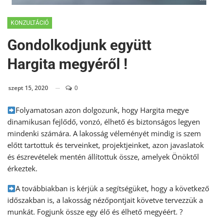
KONZULTÁCIÓ
Gondolkodjunk együtt
Hargita megyéről !
szept 15, 2020
0
Folyamatosan azon dolgozunk, hogy Hargita megye
dinamikusan fejlődő, vonzó, élhető és biztonságos legyen
mindenki számára. A lakosság véleményét mindig is szem
előtt tartottuk és terveinket, projektjeinket, azon javaslatok
és észrevételek mentén állítottuk össze, amelyek Önöktől
érkeztek.
A továbbiakban is kérjük a segítségüket, hogy a következő
időszakban is, a lakosság nézőpontjait követve tervezzük a
munkát. Fogjunk össze egy élő és élhető megyéért. ?