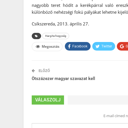
nagyobb teret hódít a kerékpárral való ereszk
különböző nehézségi fokú pályákat lehetne kijel
Csíkszereda, 2013. április 27.
Hargita-hegység
Megosztás
Facebook
Twitter
G
ELŐZŐ
Ötszázezer magyar szavazat kell
VÁLASZOLJ
E-mail címed 