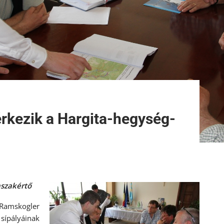
rkezik a Hargita-hegység-
aszakértő
 Ramskogler
 sípályáinak