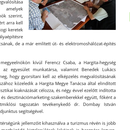
gvalósítása
, amelyek
ök szerint,
t arra kell
jogi keretek
ályaépítésre
sának, de a már említett út- és elektromoshálózat-építés
megyeelnökön kívül Ferencz Csaba, a Hargita-hegység
el, az egyesület munkatársa, valamint Benedek Lukács
eg, hogy gyorsítani kell az elképzelés megvalósításának
zához közeledik a Hargita Megye Tanácsa által elindított
sztikai kiaknázását célozza, és négy évvel ezelőtt indította
i és desztinációmarketing-
szakemberekkel együtt, főként a
tmiklósi tagozatán tevékenykedő dr. Dombay István
djunktus segítségével.
 térségünk jellemzőit kihasználva a turizmus révén is jobb