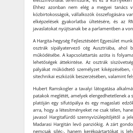
életszínvonalat teremtsünk, és ez a környéken
Ehhez azonban nem elég a megyei tanács va
közbirtokosságok, vállalkozók összefogására van
elképzelések gyakorlatba ültetésére, és az 
javaslatokat nyújtsanak be a parlamentben a vo
A Hargita-hegység Fejlesztéséért Egyesület munka
osztrák sípályatervező cég Ausztriába, ahol b
működésébe. A kapcsolattartás azóta is folyamat
lehetőségek áttekintése. Az osztrák síszövets
pályákat működtető személyzet kiképzésében, 
sítechnikai eszközök beszerzésében, valamint fel
Hubert Ramskogler a tavalyi látogatása alkalmá
patakok meglétét, amelyek elengedhetetlenek a sí
platóján egy sífutópálya és egy magaslati edzők
arra, hogy a létesítményeket ne csak télen, han
javasol Hargitafürdő szennyvízülepítőjétől a je
Madarasi Hargitán levő panziókig. A zárt gondolá
nemcsak síléc-, hanem kerékpártartókat is leh