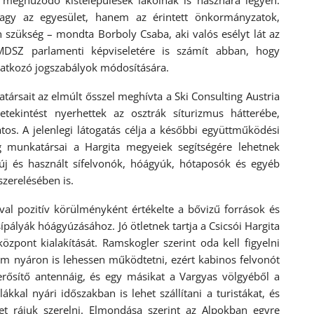
 meghúzódó kistelepülések lakóinak is hasznára legyen.
gy az egyesület, hanem az érintett önkormányzatok,
 szükség – mondta Borboly Csaba, aki valós esélyt lát az
RMDSZ parlamenti képviseletére is számít abban, hogy
natkozó jogszabályok módosítására.
társait az elmúlt ősszel meghívta a Ski Consulting Austria
etekintést nyerhettek az osztrák síturizmus hátterébe,
os. A jelenlegi látogatás célja a későbbi együttműködési
ég munkatársai a Hargita megyeiek segítségére lehetnek
új és használt sífelvonók, hóágyúk, hótaposók és egyéb
szerelésében is.
val pozitív körülményként értékelte a bővizű források és
pályák hóágyúzásához. Jó ötletnek tartja a Csicsói Hargita
özpont kialakítását. Ramskogler szerint oda kell figyelni
em nyáron is lehessen működtetni, ezért kabinos felvonót
lerősítő antennáig, és egy másikat a Vargyas völgyéből a
kkal nyári időszakban is lehet szállítani a turistákat, és
et rájuk szerelni. Elmondása szerint az Alpokban egyre