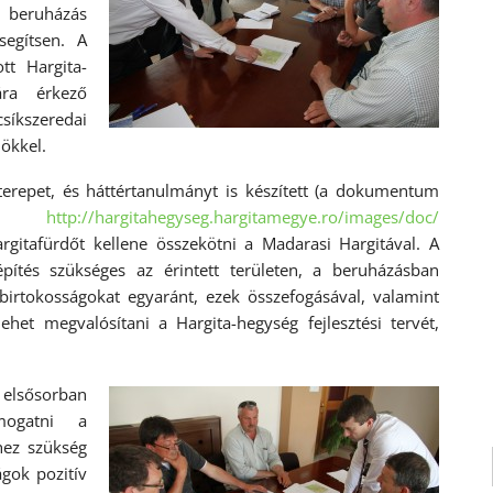
 beruházás
segítsen. A
tt Hargita-
ára érkező
kszeredai
ökkel.
terepet, és háttértanulmányt is készített (a dokumentum
tt:
http://hargitahegyseg.
hargitamegye.ro/images/doc/
argitafürdőt kellene összekötni a Madarasi Hargitával. A
építés szükséges az érintett területen, a beruházásban
zbirtokosságokat egyaránt, ezek összefogásával, valamint
het megvalósítani a Hargita-hegység fejlesztési tervét,
elsősorban
ámogatni a
hez szükség
gok pozitív