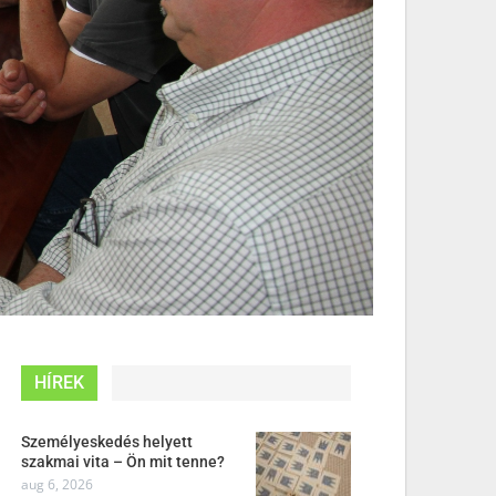
HÍREK
Személyeskedés helyett
szakmai vita – Ön mit tenne?
aug 6, 2026