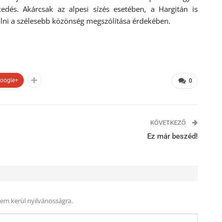
edés. Akárcsak az alpesi sízés esetében, a Hargitán is
ölni a szélesebb közönség megszólítása érdekében.
oogle+
0
KÖVETKEZŐ
Ez már beszéd!
nem kerül nyilvánosságra.