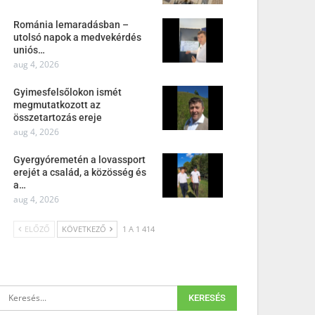
Románia lemaradásban –
utolsó napok a medvekérdés
uniós…
aug 4, 2026
Gyimesfelsőlokon ismét
megmutatkozott az
összetartozás ereje
aug 4, 2026
Gyergyóremetén a lovassport
erejét a család, a közösség és
a…
aug 4, 2026
ELŐZŐ
KÖVETKEZŐ
1 A 1 414