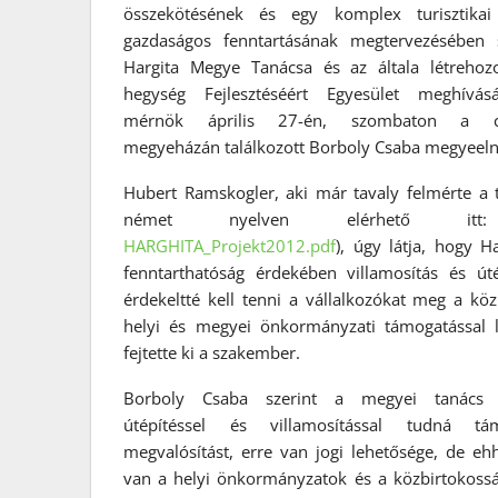
összekötésének és egy komplex turisztikai
gazdaságos fenntartásának megtervezésében 
Hargita Megye Tanácsa és az általa létrehozo
hegység Fejlesztéséért Egyesület meghívás
mérnök április 27-én, szombaton a csí
megyeházán találkozott Borboly Csaba megyeeln
Hubert Ramskogler, aki már tavaly felmérte a 
német nyelven elérhető i
HARGHITA_Projekt2012.pdf
), úgy látja, hogy H
fenntarthatóság érdekében villamosítás és út
érdekeltté kell tenni a vállalkozókat meg a kö
helyi és megyei önkormányzati támogatással le
fejtette ki a szakember.
Borboly Csaba szerint a megyei tanács 
útépítéssel és villamosítással tudná t
megvalósítást, erre van jogi lehetősége, de eh
van a helyi önkormányzatok és a közbirtokossá