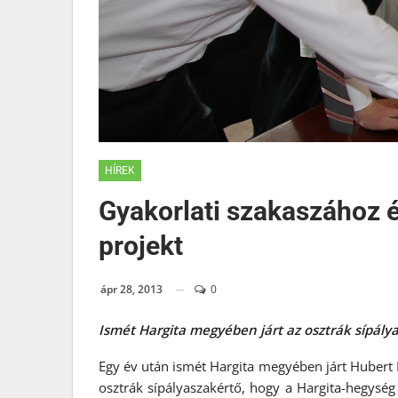
HÍREK
Gyakorlati szakaszához é
projekt
ápr 28, 2013
0
Ismét Hargita megyében járt az osztrák sípály
Egy év után ismét Hargita megyében járt Hubert
osztrák sípályaszakértő, hogy a Hargita-hegység