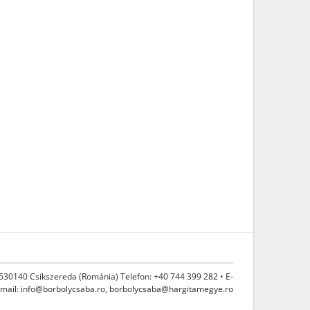
 530140 Csíkszereda (Románia) Telefon: +40 744 399 282 • E-
mail:
info@borbolycsaba.ro
,
borbolycsaba@hargitamegye.ro