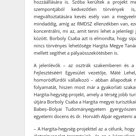
hozzáállására is. Szóba kerültek a projekt me
szempontjából kedvezőtlen törvények is
megváltoztatására kevés esély van a megyeeln
mindaddig, amíg az RMDSZ ellenzékben van, ezér
koncentrálni, mi az, amit tenni lehet a jelenlegi 
között. Borboly Csaba azt is elmondta, hogy síp
nincs törvényes lehetősége Hargita Megye Tanác
mellett segíthet a pályaösszekötésben is.
A jelenlévők – az osztrák szakemberen és a 
Fejlesztéséért Egyesület vezetője, Máté Leh
homoródfürdői vállalkozó – abban állapodtak m
folyamatát, hiszen most már a gyakorlati szakas
Hargita-hegység-projekt, amely a térség jobb turi
útjára Borboly Csaba a Hargita megyei turisztika
Babeș–Bolyai Tudományegyetem gyergyószen
egyetemi docens és dr. Horváth Alpár egyetemi a
– A Hargita-hegység-projekttel az a célunk, hogy