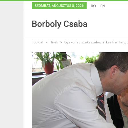
RO
EN
SZOMBAT, AUGUSZTUS 8, 2026
Borboly Csaba
Főoldal
Hírek
Gyakorlati szakaszához érkezik a Hargi