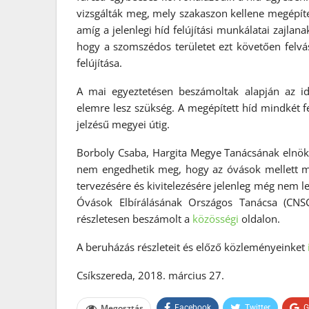
vizsgálták meg, mely szakaszon kellene megépíteni
amíg a jelenlegi híd felújítási munkálatai zajlan
hogy a szomszédos területet ezt követően felvá
felújítása.
A mai egyeztetésen beszámoltak alapján az i
elemre lesz szükség. A megépített híd mindkét 
jelzésű megyei útig.
Borboly Csaba, Hargita Megye Tanácsának elnöke 
nem engedhetik meg, hogy az óvások mellett más 
tervezésére és kivitelezésére jelenleg még nem le
Óvások Elbírálásának Országos Tanácsa (CNS
részletesen beszámolt a
közösségi
oldalon.
A beruházás részleteit és előző közleményeinket
Csíkszereda, 2018. március 27.
Megosztás
Facebook
Twitter
G