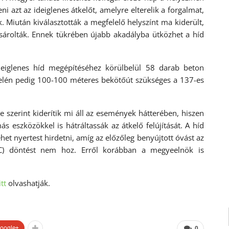
 azt az ideiglenes átkelőt, amelyre elterelik a forgalmat,
ak. Miután kiválasztották a megfelelő helyszínt ma kiderült,
sárolták. Ennek tükrében újabb akadályba ütközhet a híd
deiglenes híd megépítéséhez körülbelül 58 darab beton
felén pedig 100-100 méteres bekötőút szükséges a 137-es
szerint kiderítik mi áll az események hátterében, hiszen
eszközökkel is hátráltassák az átkelő felújítását. A híd
het nyertest hirdetni, amíg az előzőleg benyújtott óvást az
C) döntést nem hoz. Erről korábban a megyeelnök is
itt
olvashatják.
oogle+
0