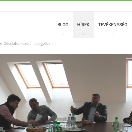
BLOG
HÍREK
TEVÉKENYSÉG
 Décsfalva közötti híd ügyében