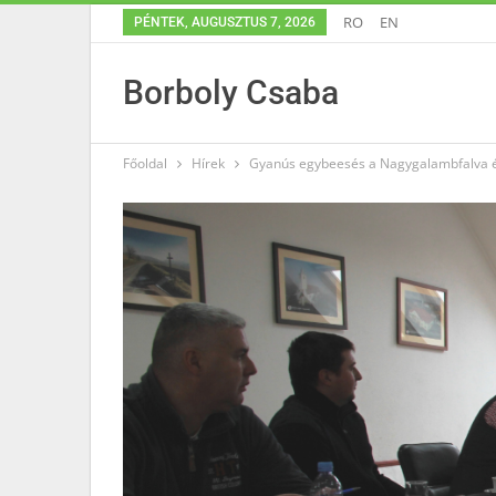
RO
EN
PÉNTEK, AUGUSZTUS 7, 2026
Borboly Csaba
Főoldal
Hírek
Gyanús egybeesés a Nagygalambfalva és