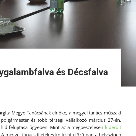
ygalambfalva és Décsfalva
argita Megye Tanácsának elnöke, a megyei tanács műszaki
 polgármester és több térségi vállalkozó március 27-én,
 híd felújítása ügyében. Mint az a megbeszélésen
kiderült
A megyei tanács illetékes kollégái előző nap a helyszínen