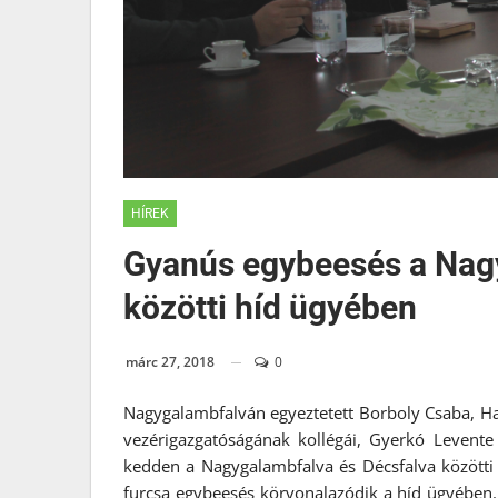
HÍREK
Gyanús egybeesés a Nag
közötti híd ügyében
márc 27, 2018
0
Nagygalambfalván egyeztetett Borboly Csaba, H
vezérigazgatóságának kollégái, Gyerkó Levente
kedden a Nagygalambfalva és Décsfalva közötti
furcsa egybeesés körvonalazódik a híd ügyében. 