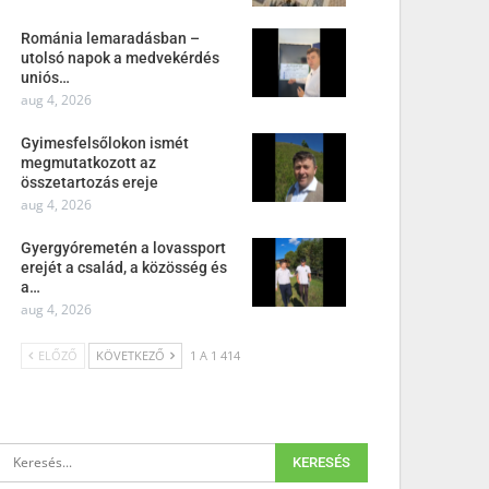
Románia lemaradásban –
utolsó napok a medvekérdés
uniós…
aug 4, 2026
Gyimesfelsőlokon ismét
megmutatkozott az
összetartozás ereje
aug 4, 2026
Gyergyóremetén a lovassport
erejét a család, a közösség és
a…
aug 4, 2026
ELŐZŐ
KÖVETKEZŐ
1 A 1 414