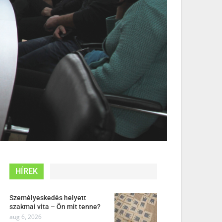
HÍREK
Személyeskedés helyett
szakmai vita – Ön mit tenne?
aug 6, 2026