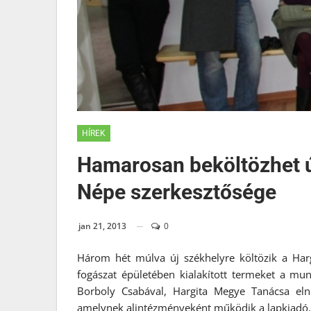
HÍREK
Hamarosan beköltözhet ú
Népe szerkesztősége
jan 21, 2013
0
Három hét múlva új székhelyre költözik a Harg
fogászat épületében kialakított termeket a mun
Borboly Csabával, Hargita Megye Tanácsa eln
amelynek alintézményeként működik a lapkiadó.