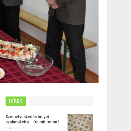
HÍREK
Személyeskedés helyett
szakmai vita – Ön mit tenne?
aug 6, 2026