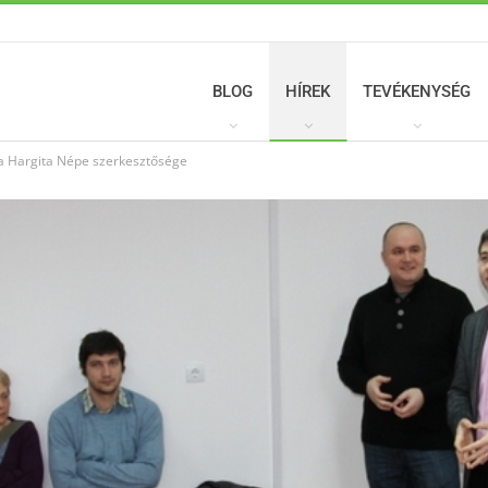
BLOG
HÍREK
TEVÉKENYSÉG
a Hargita Népe szerkesztősége