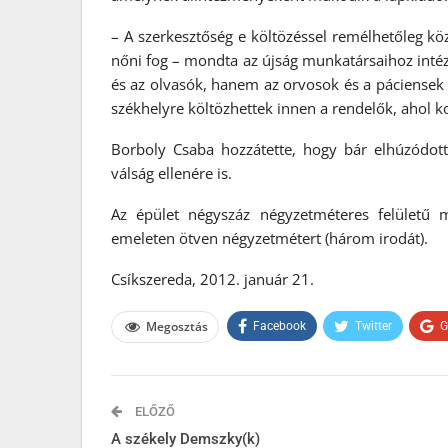
– A szerkesztőség e költözéssel remélhetőleg k
nőni fog – mondta az újság munkatársaihoz inté
és az olvasók, hanem az orvosok és a páciensek
székhelyre költözhettek innen a rendelők, ahol ko
Borboly Csaba hozzátette, hogy bár elhúzódott a 
válság ellenére is.
Az épület négyszáz négyzetméteres felületű má
emeleten ötven négyzetmétert (három irodát).
Csíkszereda, 2012. január 21.
Megosztás
Facebook
Twitter
G
ELŐZŐ
A székely Demszky(k)