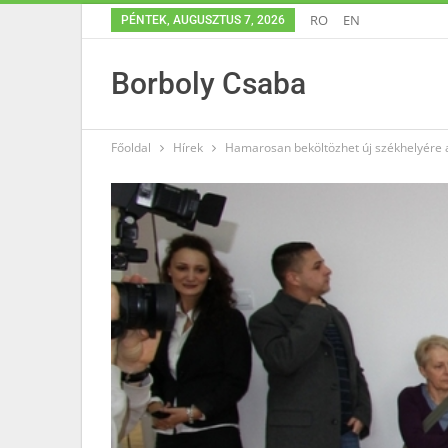
RO
EN
PÉNTEK, AUGUSZTUS 7, 2026
Borboly Csaba
Főoldal
Hírek
Hamarosan beköltözhet új székhelyére 