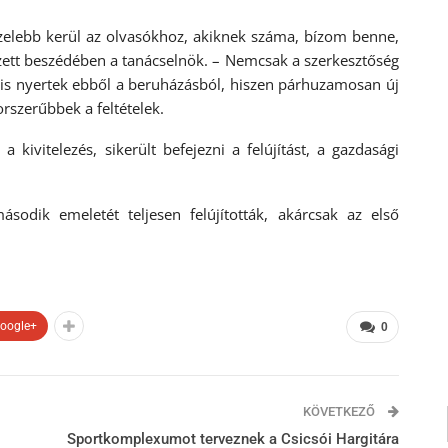
özelebb kerül az olvasókhoz, akiknek száma, bízom benne,
zett beszédében a tanácselnök. – Nemcsak a szerkesztőség
 is nyertek ebből a beruházásból, hiszen párhuzamosan új
rszerűbbek a feltételek.
kivitelezés, sikerült befejezni a felújítást, a gazdasági
sodik emeletét teljesen felújították, akárcsak az első
oogle+
0
KÖVETKEZŐ
Sportkomplexumot terveznek a Csicsói Hargitára