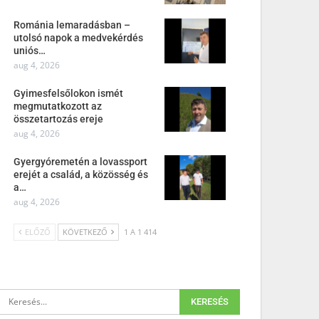
Románia lemaradásban –
utolsó napok a medvekérdés
uniós…
aug 4, 2026
Gyimesfelsőlokon ismét
megmutatkozott az
összetartozás ereje
aug 4, 2026
Gyergyóremetén a lovassport
erejét a család, a közösség és
a…
aug 4, 2026
ELŐZŐ
KÖVETKEZŐ
1 A 1 414