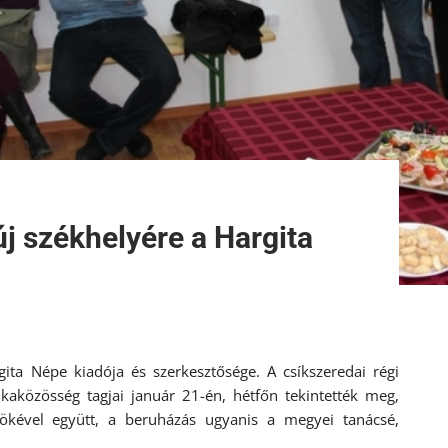
j székhelyére a Hargita
ita Népe kiadója és szerkesztősége. A csíkszeredai régi
kaközösség tagjai január 21-én, hétfőn tekintették meg,
ökével együtt, a beruházás ugyanis a megyei tanácsé,