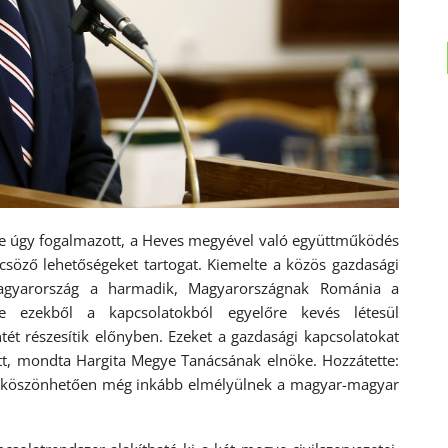
e úgy fogalmazott, a Heves megyével való együttműködés
lcsöző lehetőségeket tartogat. Kiemelte a közös gazdasági
Magyarország a harmadik, Magyarországnak Románia a
e ezekből a kapcsolatokból egyelőre kevés létesül
ét részesítik előnyben. Ezeket a gazdasági kapcsolatokat
zött, mondta Hargita Megye Tanácsának elnöke.
Hozzátette:
ak köszönhetően még inkább elmélyülnek a magyar-magyar