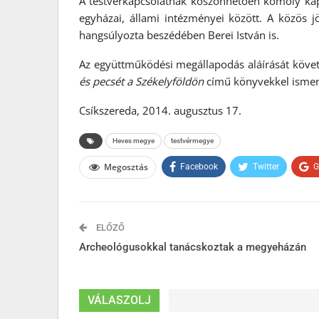
A testvérkapcsolatnak köszönhetően komoly kapcs
egyházai, állami intézményei között. A közös 
hangsúlyozta beszédében Berei István is.
Az együttműködési megállapodás aláírását köv
és pecsét a Székelyföldön
című könyvekkel ismer
Csíkszereda, 2014. augusztus 17.
Heves megye
testvérmegye
Megosztás
Facebook
Twitter
G
ELŐZŐ
Archeológusokkal tanácskoztak a megyeházán
VÁLASZOLJ