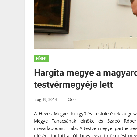
HÍREK
Hargita megye a magyar
testvérmegyéje lett
aug 19, 2014
0
A Heves Megyei Közgyűlés testületének auguszt
Megye Tanácsának elnöke és Szabó Róbert
megállapodást ír alá. A testvérmegyei partnersé
ülésén döntött arról, hogy együttműködési me