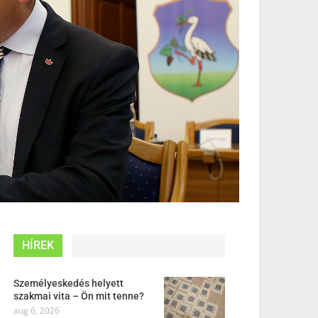
HÍREK
Személyeskedés helyett
szakmai vita – Ön mit tenne?
aug 6, 2026