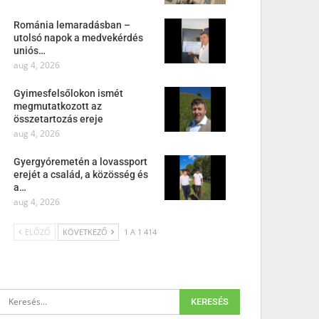
Románia lemaradásban –
utolsó napok a medvekérdés
uniós…
aug 4, 2026
Gyimesfelsőlokon ismét
megmutatkozott az
összetartozás ereje
aug 4, 2026
Gyergyóremetén a lovassport
erejét a család, a közösség és
a…
aug 4, 2026
ELŐZŐ
KÖVETKEZŐ
1 A 1 414