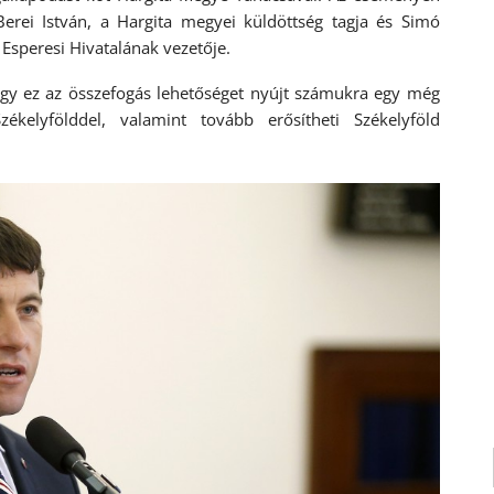
erei István, a Hargita megyei küldöttség tagja és Simó
Esperesi Hivatalának vezetője.
ogy ez az összefogás lehetőséget nyújt számukra egy még
kelyfölddel, valamint tovább erősítheti Székelyföld