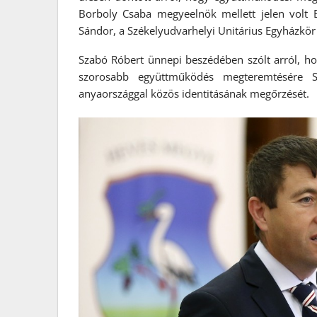
Borboly Csaba megyeelnök mellett jelen volt B
Sándor, a Székelyudvarhelyi Unitárius Egyházkör 
Szabó Róbert ünnepi beszédében szólt arról, h
szorosabb együttműködés megteremtésére Szé
anyaországgal közös identitásának megőrzését.