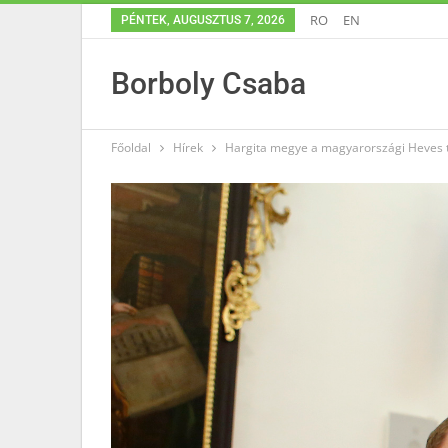
RO
EN
PÉNTEK, AUGUSZTUS 7, 2026
Borboly Csaba
Főoldal
Hírek
Hargita megye a magyarországi Heves t