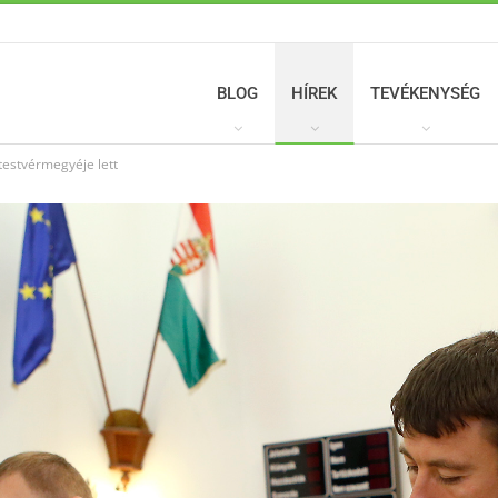
BLOG
HÍREK
TEVÉKENYSÉG
estvérmegyéje lett