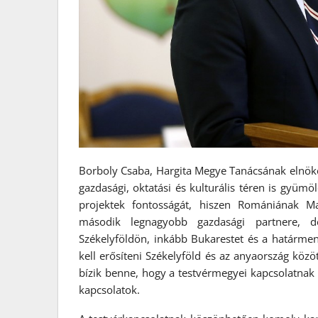
Borboly Csaba, Hargita Megye Tanácsának elnök
gazdasági, oktatási és kulturális téren is gyümö
projektek fontosságát, hiszen Romániának 
második legnagyobb gazdasági partnere, d
Székelyföldön, inkább Bukarestet és a határment
kell erősíteni Székelyföld és az anyaország kö
bízik benne, hogy a testvérmegyei kapcsolatn
kapcsolatok.