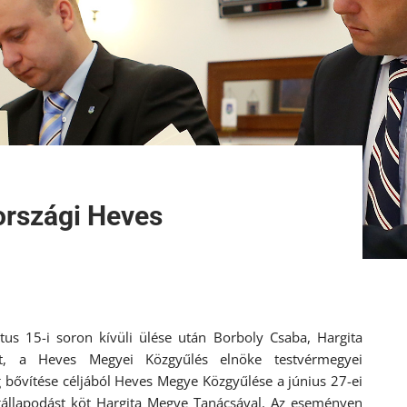
országi Heves
us 15-i soron kívüli ülése után Borboly Csaba, Hargita
, a Heves Megyei Közgyűlés elnöke testvérmegyei
g bővítése céljából Heves Megye Közgyűlése a június 27-ei
gállapodást köt Hargita Megye Tanácsával. Az eseményen