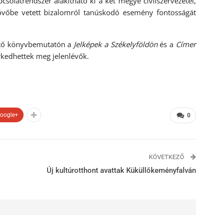
olatrendszer alakítható ki a két megye civilszervezetei,
jövőbe vetett bizalomról tanúskodó esemény fontosságát
ető könyvbemutatón a
Jelképek a Székelyföldön
és a
Címer
kedhettek meg jelenlévők.
oogle+
0
KÖVETKEZŐ
Új kultúrotthont avattak Küküllőkeményfalván