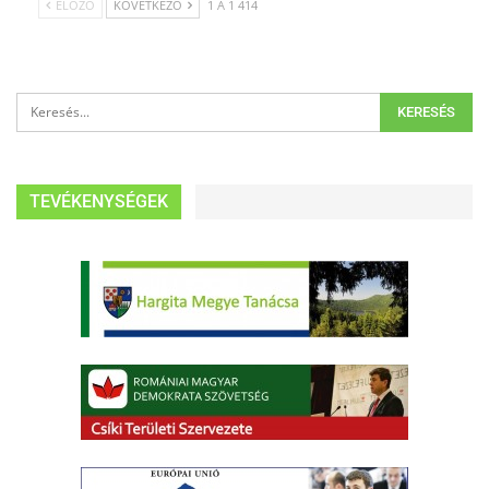
ELŐZŐ
KÖVETKEZŐ
1 A 1 414
TEVÉKENYSÉGEK