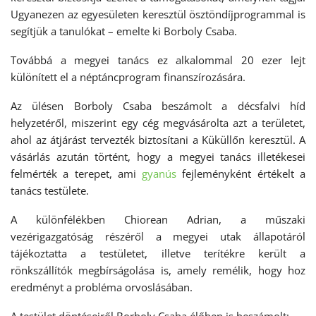
Ugyanezen az egyesületen keresztül ösztöndíjprogrammal is
segítjük a tanulókat – emelte ki Borboly Csaba.
Továbbá a megyei tanács ez alkalommal 20 ezer lejt
különített el a néptáncprogram finanszírozására.
Az ülésen Borboly Csaba beszámolt a décsfalvi híd
helyzetéről, miszerint egy cég megvásárolta azt a területet,
ahol az átjárást tervezték biztosítani a Küküllőn keresztül. A
vásárlás azután történt, hogy a megyei tanács illetékesei
felmérték a terepet, ami
gyanús
fejleményként értékelt a
tanács testülete.
A különfélékben Chiorean Adrian, a műszaki
vezérigazgatóság részéről a megyei utak állapotáról
tájékoztatta a testületet, illetve terítékre került a
rönkszállítók megbírságolása is, amely remélik, hogy hoz
eredményt a probléma orvoslásában.