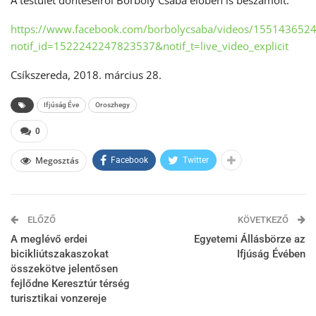
A testület döntéseiről Borboly Csaba élőben is beszámolt:
https://www.facebook.com/borbolycsaba/videos/155143652
notif_id=1522242247823537&notif_t=live_video_explicit
Csíkszereda, 2018. március 28.
Ifjúság Éve
Oroszhegy
0
Megosztás
Facebook
Twitter
ELŐZŐ
KÖVETKEZŐ
A meglévő erdei
Egyetemi Állásbörze az
bicikliútszakaszokat
Ifjúság Évében
összekötve jelentősen
fejlődne Keresztúr térség
turisztikai vonzereje