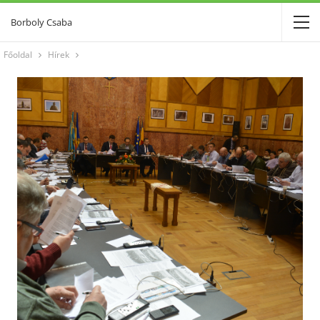
Borboly Csaba
Főoldal
Hírek