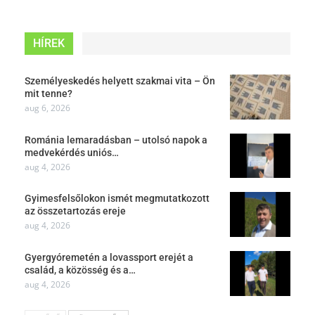
HÍREK
Személyeskedés helyett szakmai vita – Ön
mit tenne?
aug 6, 2026
Románia lemaradásban – utolsó napok a
medvekérdés uniós…
aug 4, 2026
Gyimesfelsőlokon ismét megmutatkozott
az összetartozás ereje
aug 4, 2026
Gyergyóremetén a lovassport erejét a
család, a közösség és a…
aug 4, 2026