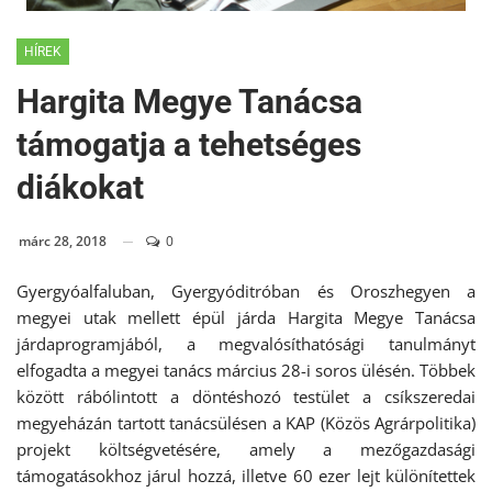
HÍREK
Hargita Megye Tanácsa
támogatja a tehetséges
diákokat
márc 28, 2018
0
Gyergyóalfaluban, Gyergyóditróban és Oroszhegyen a
megyei utak mellett épül járda Hargita Megye Tanácsa
járdaprogramjából, a megvalósíthatósági tanulmányt
elfogadta a megyei tanács március 28-i soros ülésén. Többek
között rábólintott a döntéshozó testület a csíkszeredai
megyeházán tartott tanácsülésen a KAP (Közös Agrárpolitika)
projekt költségvetésére, amely a mezőgazdasági
támogatásokhoz járul hozzá, illetve 60 ezer lejt különítettek