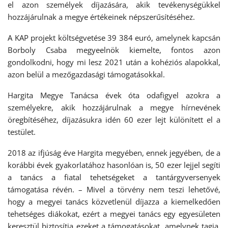
el azon személyek díjazására, akik tevékenységükkel
hozzájárulnak a megye értékeinek népszerűsítéséhez.
A KAP projekt költségvetése 39 384 euró, amelynek kapcsán
Borboly Csaba megyeelnök kiemelte, fontos azon
gondolkodni, hogy mi lesz 2021 után a kohéziós alapokkal,
azon belül a mezőgazdasági támogatásokkal.
Hargita Megye Tanácsa évek óta odafigyel azokra a
személyekre, akik hozzájárulnak a megye hírnevének
öregbítéséhez, díjazásukra idén 60 ezer lejt különített el a
testület.
2018 az ifjúság éve Hargita megyében, ennek jegyében, de a
korábbi évek gyakorlatához hasonlóan is, 50 ezer lejjel segíti
a tanács a fiatal tehetségeket a tantárgyversenyek
támogatása révén. – Mivel a törvény nem teszi lehetővé,
hogy a megyei tanács közvetlenül díjazza a kiemelkedően
tehetséges diákokat, ezért a megyei tanács egy egyesületen
keresztül biztosítja ezeket a támogatásokat, amelynek tagja.