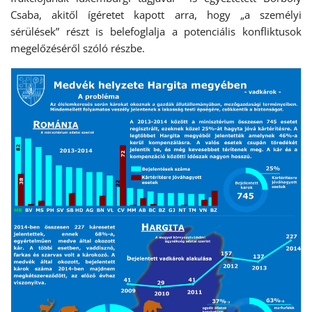
Csaba, akitől ígéretet kapott arra, hogy „a személyi
sérülések” részt is belefoglalja a potenciális konfliktusok
megelőzéséről szóló részbe.