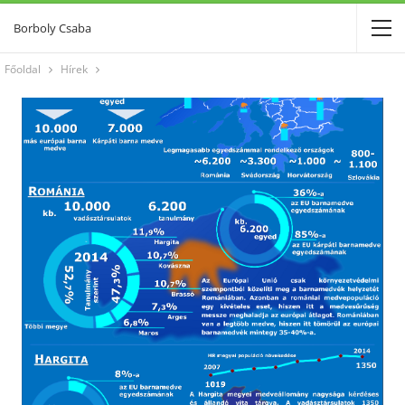
Borboly Csaba
Főoldal
Hírek