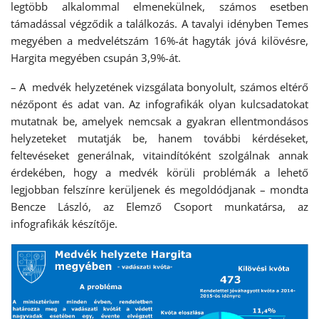
legtöbb alkalommal elmenekülnek, számos esetben
támadással végződik a találkozás. A tavalyi idényben Temes
megyében a medvelétszám 16%-át hagyták jóvá kilövésre,
Hargita megyében csupán 3,9%-át.
– A medvék helyzetének vizsgálata bonyolult, számos eltérő
nézőpont és adat van. Az infografikák olyan kulcsadatokat
mutatnak be, amelyek nemcsak a gyakran ellentmondásos
helyzeteket mutatják be, hanem további kérdéseket,
feltevéseket generálnak, vitaindítóként szolgálnak annak
érdekében, hogy a medvék körüli problémák a lehető
legjobban felszínre kerüljenek és megoldódjanak – mondta
Bencze László, az Elemző Csoport munkatársa, az
infografikák készítője.