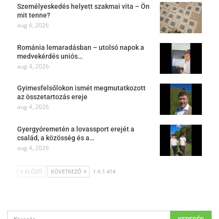
Személyeskedés helyett szakmai vita – Ön
mit tenne?
aug 6, 2026
Románia lemaradásban – utolsó napok a
medvekérdés uniós…
aug 4, 2026
Gyimesfelsőlokon ismét megmutatkozott
az összetartozás ereje
aug 4, 2026
Gyergyóremetén a lovassport erejét a
család, a közösség és a…
aug 4, 2026
ELŐZŐ
KÖVETKEZŐ
1 A 1 414