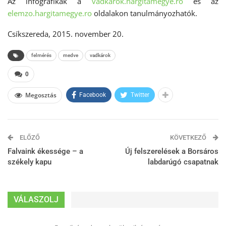
Az infografikák a
vadkarok.hargitamegye.ro
és az
elemzo.hargitamegye.ro
oldalakon tanulmányozhatók.
Csíkszereda, 2015. november 20.
felmérés
medve
vadkárok
0
Megosztás
Facebook
Twitter
ELŐZŐ
KÖVETKEZŐ
Falvaink ékessége – a
Új felszerelések a Borsáros
székely kapu
labdarúgó csapatnak
VÁLASZOLJ