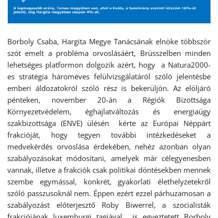
Borboly Csaba, Hargita Megye Tanácsának elnöke többször
szót emelt a probléma orvoslásáért, Brüsszelben minden
lehetséges platformon dolgozik azért, hogy a Natura2000-
es stratégia hároméves felülvizsgálatáról szóló jelentésbe
emberi áldozatokról szóló rész is bekerüljön. Az elöljáró
pénteken, november 20-án a Régiók Bizottsága
Környezetvédelem, éghajlatváltozás és energiaügy
szakbizottsága (ENVE) ülésén kérte az Európai Néppárt
frakcióját, hogy tegyen további intézkedéseket a
medvekérdés orvoslása érdekében, nehéz azonban olyan
szabályozásokat módosítani, amelyek már célegyenesben
vannak, illetve a frakciók csak politikai döntésekben mennek
szembe egymással, konkrét, gyakorlati élethelyzetekről
szóló passzusoknál nem. Éppen ezért ezzel párhuzamosan a
szabályozást előterjesztő Roby Biwerrel, a szocialisták
frakciójának luxemburgi tagjával is egyeztetett Borboly