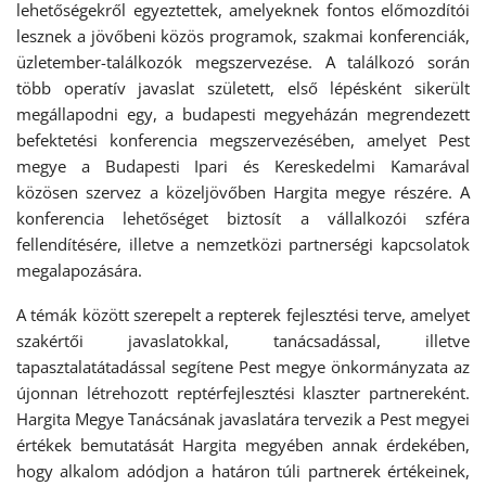
lehetőségekről egyeztettek, amelyeknek fontos előmozdítói
lesznek a jövőbeni közös programok, szakmai konferenciák,
üzletember-találkozók megszervezése. A találkozó során
több operatív javaslat született, első lépésként sikerült
megállapodni egy, a budapesti megyeházán megrendezett
befektetési konferencia megszervezésében, amelyet Pest
megye a Budapesti Ipari és Kereskedelmi Kamarával
közösen szervez a közeljövőben Hargita megye részére. A
konferencia lehetőséget biztosít a vállalkozói szféra
fellendítésére, illetve a nemzetközi partnerségi kapcsolatok
megalapozására.
A témák között szerepelt a repterek fejlesztési terve, amelyet
szakértői javaslatokkal, tanácsadással, illetve
tapasztalatátadással segítene Pest megye önkormányzata az
újonnan létrehozott reptérfejlesztési klaszter partnereként.
Hargita Megye Tanácsának javaslatára tervezik a Pest megyei
értékek bemutatását Hargita megyében annak érdekében,
hogy alkalom adódjon a határon túli partnerek értékeinek,