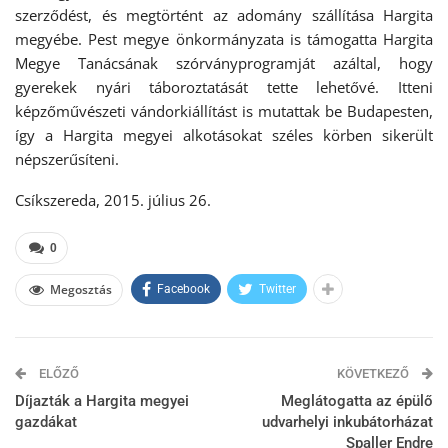
szerződést, és megtörtént az adomány szállítása Hargita
megyébe. Pest megye önkormányzata is támogatta Hargita
Megye Tanácsának szórványprogramját azáltal, hogy
gyerekek nyári táboroztatását tette lehetővé. Itteni
képzőművészeti vándorkiállítást is mutattak be Budapesten,
így a Hargita megyei alkotásokat széles körben sikerült
népszerűsíteni.
Csíkszereda, 2015. július 26.
0
Megosztás
Facebook
Twitter
ELŐZŐ
KÖVETKEZŐ
Díjazták a Hargita megyei
Meglátogatta az épülő
gazdákat
udvarhelyi inkubátorházat
Spaller Endre