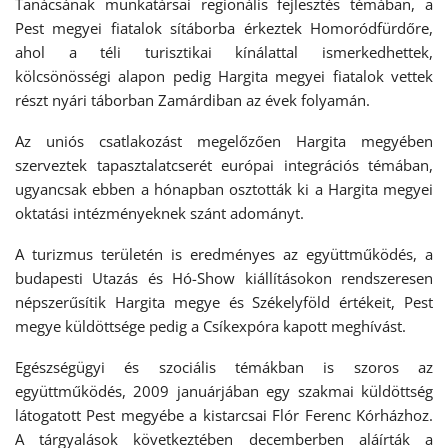
Tanácsának munkatársai regionális fejlesztés témában, a
Pest megyei fiatalok sítáborba érkeztek Homoródfürdőre,
ahol a téli turisztikai kínálattal ismerkedhettek,
kölcsönösségi alapon pedig Hargita megyei fiatalok vettek
részt nyári táborban Zamárdiban az évek folyamán.
Az uniós csatlakozást megelőzően Hargita megyében
szerveztek tapasztalatcserét európai integrációs témában,
ugyancsak ebben a hónapban osztották ki a Hargita megyei
oktatási intézményeknek szánt adományt.
A turizmus területén is eredményes az együttműködés, a
budapesti Utazás és Hó-Show kiállításokon rendszeresen
népszerűsítik Hargita megye és Székelyföld értékeit, Pest
megye küldöttsége pedig a Csíkexpóra kapott meghívást.
Egészségügyi és szociális témákban is szoros az
együttműködés, 2009 januárjában egy szakmai küldöttség
látogatott Pest megyébe a kistarcsai Flór Ferenc Kórházhoz.
A tárgyalások következtében decemberben aláírták a