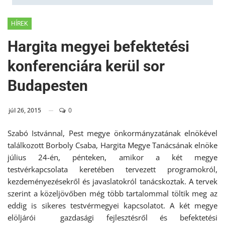
HÍREK
Hargita megyei befektetési
konferenciára kerül sor
Budapesten
júl 26, 2015
0
Szabó Istvánnal, Pest megye önkormányzatának elnökével
találkozott Borboly Csaba, Hargita Megye Tanácsának elnöke
július 24-én, pénteken, amikor a két megye
testvérkapcsolata keretében tervezett programokról,
kezdeményezésekről és javaslatokról tanácskoztak. A tervek
szerint a közeljövőben még több tartalommal töltik meg az
eddig is sikeres testvérmegyei kapcsolatot. A két megye
elöljárói gazdasági fejlesztésről és befektetési