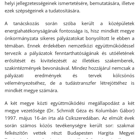
helyi jellegzetességeinek ismertetésére, bemutatására, illetve
ezek szépségeinek a tudatosítására.
A tanácskozás során szóba került a középületek
energiahatékonyságának fontossága is, hisz mindkét megye
önkormányzata sikeres pályázatokat bonyolított le ebben a
témában. Ennek érdekében nemzetközi együttműködéssel
tervezik a pályázatok fenntarthatóságának és utóéletének
erősítését és kivitelezését az illetékes szakemberek,
szakintézmények bevonásával. Mindez hozzájárul nemcsak a
pályázati eredmények és tervek kölcsönös
véleményezéséhez, de a tudástranszfer létrejöttéhez is
mindkét megye számára.
A két megye közti együttműködési megállapodást a két
megye vezetősége (Dr. Schmidt Géza és Kolumbán Gábor)
1997. május 16-án írta alá Csíkszeredában. Az elmúlt évek
során számos közös tevékenységre került sor: szakmai
felkészítőn vettek részt Budapesten Hargita Megyei