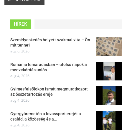
HÍREK
Személyeskedés helyett szakmai vita – Ön
mit tenne?
aug 6, 2026
Románia lemaradásban – utolsó napok a
medvekérdés uniós…
aug 4, 2026
Gyimesfelsőlokon ismét megmutatkozott
az összetartozás ereje
aug 4, 2026
Gyergyóremetén a lovassport erejét a
család, a közösség és a…
aug 4, 2026