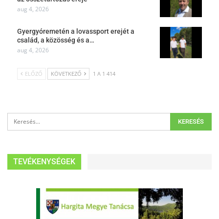
aug 4, 2026
Gyergyóremetén a lovassport erejét a
család, a közösség és a…
aug 4, 2026
ELŐZŐ
KÖVETKEZŐ
1 A 1 414
TEVÉKENYSÉGEK