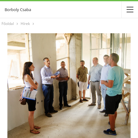
Borboly Csaba
Főoldal
Hírek