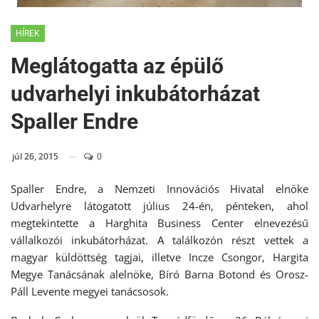
HÍREK
Meglátogatta az épülő
udvarhelyi inkubátorházat
Spaller Endre
júl 26, 2015
0
Spaller Endre, a Nemzeti Innovációs Hivatal elnöke
Udvarhelyre látogatott július 24-én, pénteken, ahol
megtekintette a Harghita Business Center elnevezésű
vállalkozói inkubátorházat. A találkozón részt vettek a
magyar küldöttség tagjai, illetve Incze Csongor, Hargita
Megye Tanácsának alelnöke, Bíró Barna Botond és Orosz-
Páll Levente megyei tanácsosok.