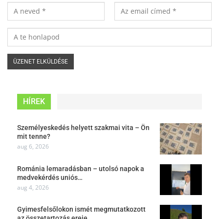
HÍREK
Személyeskedés helyett szakmai vita – Ön
mit tenne?
aug 6, 2026
Románia lemaradásban – utolsó napok a
medvekérdés uniós…
aug 4, 2026
Gyimesfelsőlokon ismét megmutatkozott
az összetartozás ereje