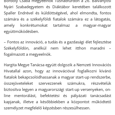
Borboly Csaba megyeelnök Tusnádfürdőn a 26. Bálványosi
Nyári Szabadegyetem és Diáktábor keretében találkozott
Spaller Endrével és küldöttségével, ahol elmondta, fontos
számára és a székelyföldi fiatalok számára ez a látogatás,
amely konkrétumokat tartalmaz a magyar-magyar
együttműködésben.
– Fontos az innováció, a tudás és a gazdasági élet fejlesztése
Székelyföldön, anélkül nem lehet itthon maradni –
fogalmazott a megyeelnök.
Hargita Megye Tanácsa együtt dolgozik a Nemzeti Innovációs
Hivatallal azon, hogy az innovációval foglalkozni kívánó
fiatalok bekapcsolódhassanak a magyar start-up rendszerbe,
összejöveteleket szervezzenek számukra, részvételük
biztosítva legyen a magyarországi start-up versenyeken, on-
line mentorálást, befektetési és pályázati tanácsadást
kapjanak, illetve a későbbiekben a központot működtető
személyzet megfelelő képzésben részesülhessen.