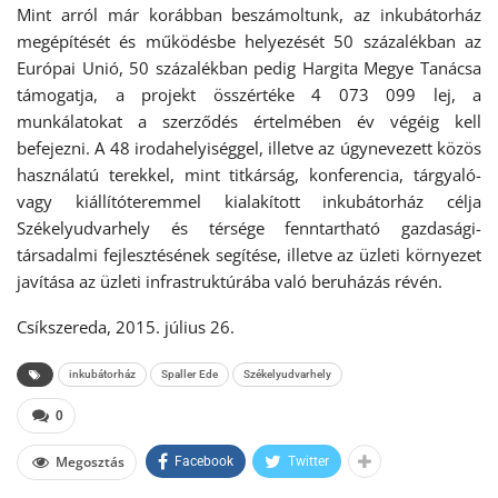
Mint arról már korábban beszámoltunk, az inkubátorház
megépítését és működésbe helyezését 50 százalékban az
Európai Unió, 50 százalékban pedig Hargita Megye Tanácsa
támogatja, a projekt összértéke 4 073 099 lej, a
munkálatokat a szerződés értelmében év végéig kell
befejezni. A 48 irodahelyiséggel, illetve az úgynevezett közös
használatú terekkel, mint titkárság, konferencia, tárgyaló-
vagy kiállítóteremmel kialakított inkubátorház célja
Székelyudvarhely és térsége fenntartható gazdasági-
társadalmi fejlesztésének segítése, illetve az üzleti környezet
javítása az üzleti infrastruktúrába való beruházás révén.
Csíkszereda, 2015. július 26.
inkubátorház
Spaller Ede
Székelyudvarhely
0
Megosztás
Facebook
Twitter