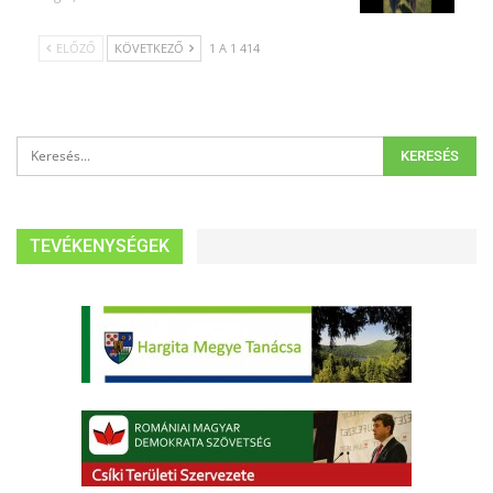
ELŐZŐ
KÖVETKEZŐ
1 A 1 414
TEVÉKENYSÉGEK