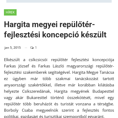
HÍREK
Hargita megyei repülőtér-
fejlesztési koncepció készült
jan 5, 2015
1
Elkészült a csíkcsicsói repülőtér fejlesztési koncepciója
Farkas József és Farkas László magyarországi repülőtér-
fejlesztési szakemberek segítségével. Hargita Megye Tanácsa
ez ügyben már több szakmai tanácskozást tartott
anyaországi szakértőkkel, illetve már korábban kilátásba
helyezte Csíkszeredának, Hargita megyének Budapesttel
vagy akár Bukaresttel történő összekötését, mivel egy
repülőtér több beruházót és turistát vonzana a térségbe.
Borboly Csaba megyeelnök szerint a fejlesztés fontos
politikai, gazdasági és turisztikai szempontból egyaránt.