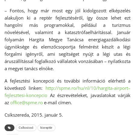
– Fontos, hogy már most egy jól kidolgozott elképzelés
alakuljon ki a reptér fejlesztéséről, így össze lehet ezt
hangolni más programokkal, például a turizmus
növelésével, valamint a katasztrófaelhárítással. Január
folyamán Hargita Megye Tanácsa energiagazdálkodási
ügynöksége és elemzőcsoportja felmérést készít a légi
forgalmi igényről, ami segítséget nyújt a légi utas és
áruszállítással foglalkozó vállalatok vonzásában – nyilatkozta
a megyei tanács elnöke.
A fejlesztési koncepció és további információ elérhető a
következő linken:
http://spme.ro/hu/nl/10/hargita-airport–
fejlesztesi-koncepcio
Az észrevételeket, javaslatokat várják
az
office@spme.ro
e-mail címen.
Csíkszereda, 2015. január 5.
Csíkcsicsó
kisreptér