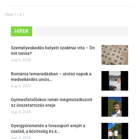
Oldal 1 | A 1
HÍREK
Személyeskedés helyett szakmai vita – Ön
mit tenne?
aug 6, 2026
Románia lemaradásban – utolsó napok a
medvekérdés uniós…
aug 4, 2026
Gyimesfelsőlokon ismét megmutatkozott
az összetartozás ereje
aug 4, 2026
Gyergyóremetén a lovassport erejét a
család, a közösség és a…
aug 4, 2026