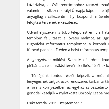
Lázárfalva, a Csíkszentsimonhoz tartozó csat
valamint a csíkszentkirályi Úrnapja kápolna felúj
anyagilag a csíkszentmihályi központi műemlé
felújítási tervének elkészítését.
Udvarhelyszéken is több települést érint a hat
templom felújítását, a lövétei malmot, az Ug
rugonfalvi református templomot, a korondi 
fűthető padokat. Etéden a helyi református templ
A gyergyószentmiklósi Szent Miklós római katol
plébánia a restaurálási tervének elkészítéséhez 
– Térségünk fontos részét képezik a műemlé
lényegesnek tartjuk azok rendszeres karbantartás
a rurális környezetben az egyház az összetartó 
gonddal kezeljük – nyilatkozta Borboly Csaba m
Csíkszereda, 2015. szeptember 2.