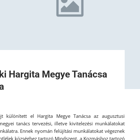
 ki Hargita Megye Tanácsa
a
jt különített el Hargita Megye Tanácsa az augusztusi
egyei tanács tervezési, illetve kivitelezési munkálatokat
unkálatra. Ennek nyomán felújítási munkálatokat végeznek
ntlélek községhez tartozó Mindszent, a Kozmáshoz tartozó