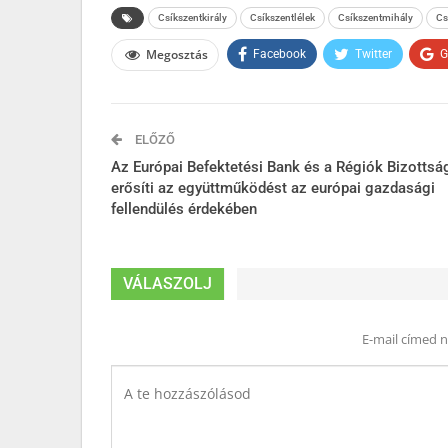
Csíkszentkirály
Csíkszentlélek
Csíkszentmihály
Cs
Megosztás
Facebook
Twitter
G
ELŐZŐ
Az Európai Befektetési Bank és a Régiók Bizottsá
erősíti az együttműködést az európai gazdasági
fellendülés érdekében
VÁLASZOLJ
E-mail címed 