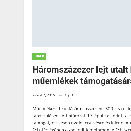
HÍREK
Háromszázezer lejt utalt
műemlékek támogatásár
szept 2, 2015
0
Műemlékek felújítására összesen 300 ezer le
tanácsülésen. A határozat 17 épületet érint, a m
támogat, összesen nyolc tervezésre és kilenc m
Csík térségében a zsögödi templomon. A Csíksze