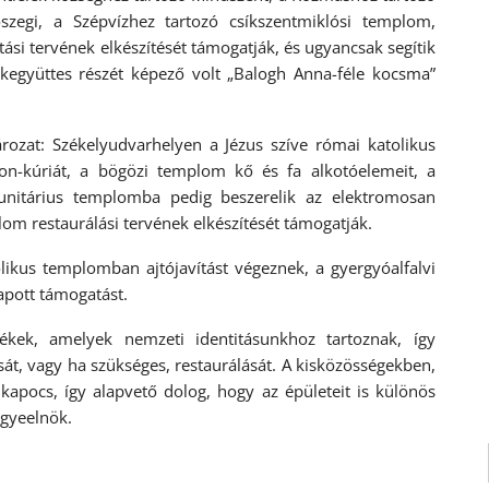
ószegi, a Szépvízhez tartozó csíkszentmiklósi templom,
ítási tervének elkészítését támogatják, és ugyancsak segítik
kegyüttes részét képező volt „Balogh Anna-féle kocsma”
ározat: Székelyudvarhelyen a Jézus szíve római katolikus
ron-kúriát, a bögözi templom kő és fa alkotóelemeit, a
unitárius templomba pedig beszerelik az elektromosan
om restaurálási tervének elkészítését támogatják.
ikus templomban ajtójavítást végeznek, a gyergyóalfalvi
kapott támogatást.
kek, amelyek nemzeti identitásunkhoz tartoznak, így
át, vagy ha szükséges, restaurálását. A kisközösségekben,
kapocs, így alapvető dolog, hogy az épületeit is különös
egyeelnök.