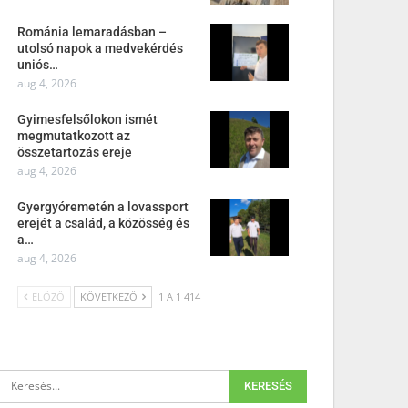
Románia lemaradásban –
utolsó napok a medvekérdés
uniós…
aug 4, 2026
Gyimesfelsőlokon ismét
megmutatkozott az
összetartozás ereje
aug 4, 2026
Gyergyóremetén a lovassport
erejét a család, a közösség és
a…
aug 4, 2026
ELŐZŐ
KÖVETKEZŐ
1 A 1 414