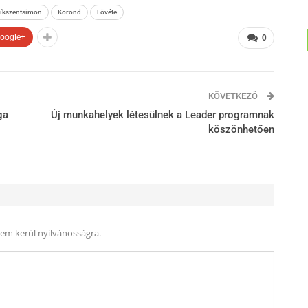
íkszentsimon
Korond
Lövéte
oogle+
0
KÖVETKEZŐ
ga
Új munkahelyek létesülnek a Leader programnak
köszönhetően
nem kerül nyilvánosságra.