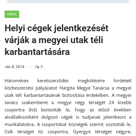
HÍREK
Helyi cégek jelentkezését
várják a megyei utak téli
karbantartására
okt 8, 2014
0
Hároméves keretszerződés megkötésére hirdetett
közbeszerzési pályázatot Hargita Megye Tanácsa a megyei
utak téli karbantartásának biztosítása érdekében. A megyei
tanács szakemberei a megye négy térségét 24 kisebb
csoportra (lot) bontották le, hogy az előző években
alvállalkozóként dolgozó cégek is tudjanak jelentkezni a
munkálatokra. A csoportokat községek szerint osztották le,
Csík térséget tíz csoportra, Gyergyó térséget négyre,