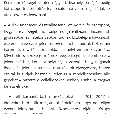
Keresztúr térséget szintén négy, Udvarhely térségét pedig
hat csoportra osztották le, a csatolmányban megtalálják az
utak részletes leosztását.
– A dokumentáció összeállításánál az volt a fő szempont,
hogy helyi cégek is tudjanak jelentkezni, hiszen ők
gyorsabban és hatékonyabban tudnak közbelépni havazások
esetén, illetve ezzel jelentős jövedelmet is tudunk biztosítani
három évre a téli hónapokban a helyi emberek számára.
Mivel nincs szükség mérnök végzettségű szakemberre a
jelentkezéshez, kérjük a helyi cégek vezetőit, hogy fogjanak
össze, és jelentkezzenek a munkálatok elvégzésére, hiszen
ezáltal ki tudják használni télen is a rendelkezésükre álló
gépeket – biztatta a vállalkozókat Borboly Csaba, a megyei
tanács elnöke.
– A téli karbantartási munkálatokat a 2014–2017-es
időszakra hirdettük meg annak érdekében, hogy ne kelljen
évente lefolytatni a hosszú közbeszerzési eljárást, és így