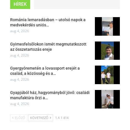
HÍREK
Románia lemaradásban – utolsó napok a
medvekérdés uniós…
aug 4, 2026
Gyimesfelsőlokon ismét megmutatkozott
az összetartozás ereje
aug 4, 2026
Gyergyóremetén a lovassport erejét a
család, a közösség és a…
aug 4, 2026
Gyapjúból ház, hagyományból jövő: családi
manufaktúra őrzi a…
aug 4, 2026
ELŐZŐ
KÖVETKEZŐ
1 A 1 414