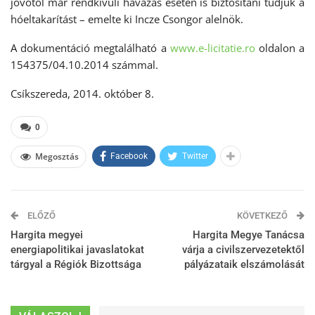
jövőtől már rendkívüli havazás esetén is biztosítani tudjuk a
hóeltakarítást – emelte ki Incze Csongor alelnök.
A dokumentáció megtalálható a
www.e-licitatie.ro
oldalon a
154375/04.10.2014 számmal.
Csíkszereda, 2014. október 8.
0
Megosztás
Facebook
Twitter
ELŐZŐ
KÖVETKEZŐ
Hargita megyei
Hargita Megye Tanácsa
energiapolitikai javaslatokat
várja a civilszervezetektől
tárgyal a Régiók Bizottsága
pályázataik elszámolását