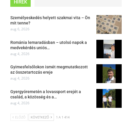
HÍREK
Személyeskedés helyett szakmai vita – Ön
mit tenne?
aug 6, 2026
Románia lemaradásban – utolsó napok a
medvekérdés uniós…
aug 4, 2026
Gyimesfelsőlokon ismét megmutatkozott
az összetartozás ereje
aug 4, 2026
Gyergyóremetén a lovassport erejét a
család, a közösség és a…
aug 4, 2026
ELŐZŐ
KÖVETKEZŐ
1 A 1 414