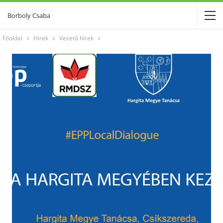
Borboly Csaba
Főoldal
Hírek
Vezető hírek