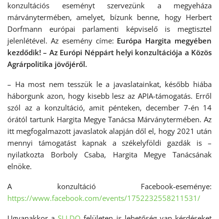
konzultációs eseményt szervezünk a megyeháza
márványtermében, amelyet, bízunk benne, hogy Herbert
Dorfmann európai parlamenti képviselő is megtisztel
jelenlétével. Az esemény címe:
Európa Hargita megyében
kezdődik! – Az Európi Néppárt helyi konzultációja a Közös
Agrárpolitika jövőjéről.
– Ha most nem tesszük le a javaslatainkat, később hiába
háborgunk azon, hogy kisebb lesz az APIA-támogatás. Erről
szól az a konzultáció, amit pénteken, december 7-én 14
órától tartunk Hargita Megye Tanácsa Márványtermében. Az
itt megfogalmazott javaslatok alapján dől el, hogy 2021 után
mennyi támogatást kapnak a székelyföldi gazdák is –
nyilatkozta Borboly Csaba, Hargita Megye Tanácsának
elnöke.
A konzultáció Facebook-eseménye:
https://www.facebook.com/events/1752232558211531/
Ugyanakkor a
SLI.DO
felületen is lehetőség van kérdéseket