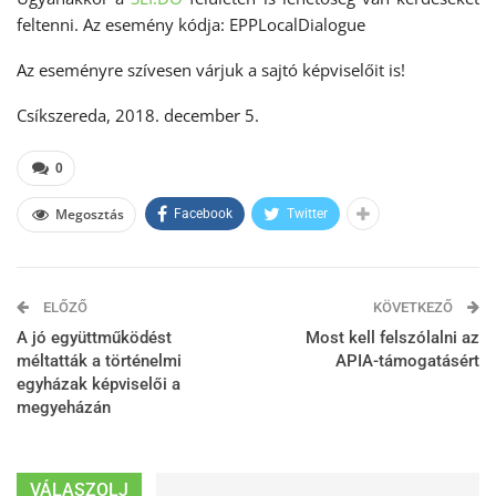
feltenni. Az esemény kódja: EPPLocalDialogue
Az eseményre szívesen várjuk a sajtó képviselőit is!
Csíkszereda, 2018. december 5.
0
Megosztás
Facebook
Twitter
ELŐZŐ
KÖVETKEZŐ
A jó együttműködést
Most kell felszólalni az
méltatták a történelmi
APIA-támogatásért
egyházak képviselői a
megyeházán
VÁLASZOLJ