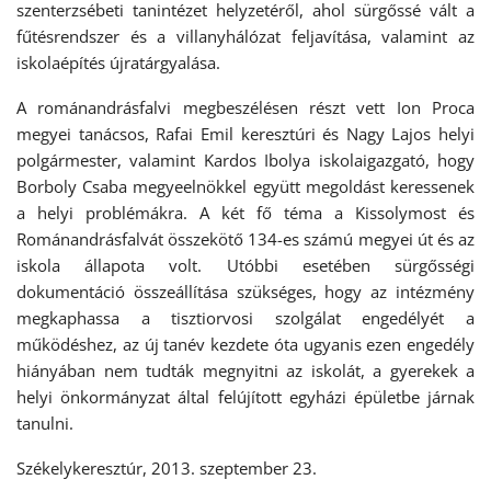
szenterzsébeti tanintézet helyzetéről, ahol sürgőssé vált a
fűtésrendszer és a villanyhálózat feljavítása, valamint az
iskolaépítés újratárgyalása.
A románandrásfalvi megbeszélésen részt vett Ion Proca
megyei tanácsos, Rafai Emil keresztúri és Nagy Lajos helyi
polgármester, valamint Kardos Ibolya iskolaigazgató, hogy
Borboly Csaba megyeelnökkel együtt megoldást keressenek
a helyi problémákra. A két fő téma a Kissolymost és
Románandrásfalvát összekötő 134-es számú megyei út és az
iskola állapota volt. Utóbbi esetében sürgősségi
dokumentáció összeállítása szükséges, hogy az intézmény
megkaphassa a tisztiorvosi szolgálat engedélyét a
működéshez, az új tanév kezdete óta ugyanis ezen engedély
hiányában nem tudták megnyitni az iskolát, a gyerekek a
helyi önkormányzat által felújított egyházi épületbe járnak
tanulni.
Székelykeresztúr, 2013. szeptember 23.