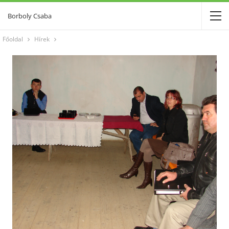
Borboly Csaba
Főoldal
Hírek