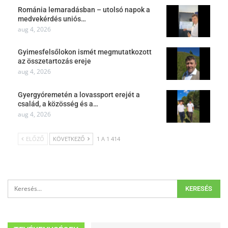
Románia lemaradásban – utolsó napok a
medvekérdés uniós…
aug 4, 2026
Gyimesfelsőlokon ismét megmutatkozott
az összetartozás ereje
aug 4, 2026
Gyergyóremetén a lovassport erejét a
család, a közösség és a…
aug 4, 2026
ELŐZŐ
KÖVETKEZŐ
1 A 1 414