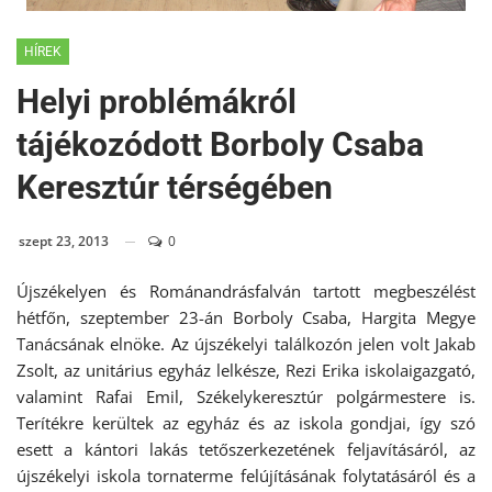
HÍREK
Helyi problémákról
tájékozódott Borboly Csaba
Keresztúr térségében
szept 23, 2013
0
Újszékelyen és Románandrásfalván tartott megbeszélést
hétfőn, szeptember 23-án Borboly Csaba, Hargita Megye
Tanácsának elnöke. Az újszékelyi találkozón jelen volt Jakab
Zsolt, az unitárius egyház lelkésze, Rezi Erika iskolaigazgató,
valamint Rafai Emil, Székelykeresztúr polgármestere is.
Terítékre kerültek az egyház és az iskola gondjai, így szó
esett a kántori lakás tetőszerkezetének feljavításáról, az
újszékelyi iskola tornaterme felújításának folytatásáról és a