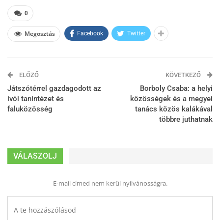
0
Megosztás
Facebook
Twitter
ELŐZŐ
KÖVETKEZŐ
Játszótérrel gazdagodott az
Borboly Csaba: a helyi
ivói tanintézet és
közösségek és a megyei
faluközösség
tanács közös kalákával
többre juthatnak
VÁLASZOLJ
E-mail címed nem kerül nyilvánosságra.