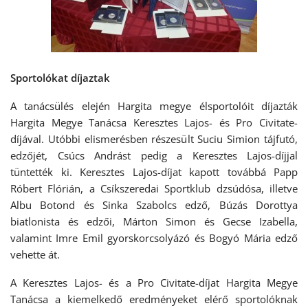
Sportolókat díjaztak
A tanácsülés elején Hargita megye élsportolóit díjazták
Hargita Megye Tanácsa Keresztes Lajos- és Pro Civitate-
díjával. Utóbbi elismerésben részesült Suciu Simion tájfutó,
edzőjét, Csúcs Andrást pedig a Keresztes Lajos-díjjal
tüntették ki. Keresztes Lajos-díjat kapott továbbá Papp
Róbert Flórián, a Csíkszeredai Sportklub dzsúdósa, illetve
Albu Botond és Sinka Szabolcs edző, Búzás Dorottya
biatlonista és edzői, Márton Simon és Gecse Izabella,
valamint Imre Emil gyorskorcsolyázó és Bogyó Mária edző
vehette át.
A Keresztes Lajos- és a Pro Civitate-díjat Hargita Megye
Tanácsa a kiemelkedő eredményeket elérő sportolóknak