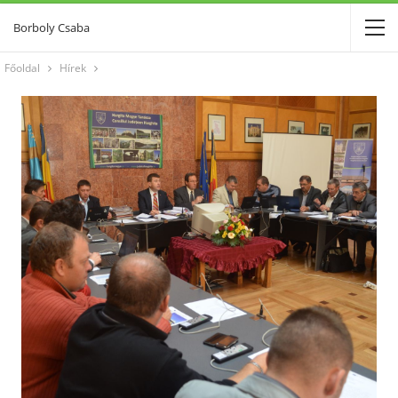
Borboly Csaba
Főoldal
Hírek