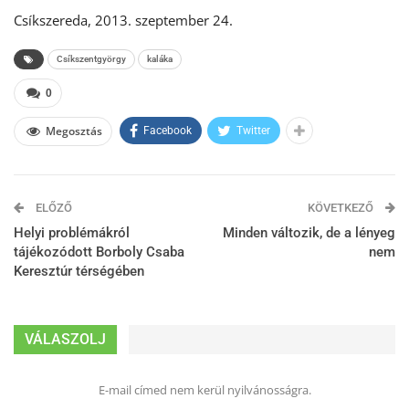
Csíkszereda, 2013. szeptember 24.
Csíkszentgyörgy
kaláka
0
Megosztás
Facebook
Twitter
ELŐZŐ
KÖVETKEZŐ
Helyi problémákról
Minden változik, de a lényeg
tájékozódott Borboly Csaba
nem
Keresztúr térségében
VÁLASZOLJ
E-mail címed nem kerül nyilvánosságra.