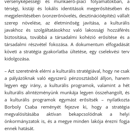
versenyképességi és munkaerő-piaci folyamatokban, a
térségi, kistáji és lokális identitások megerősítésében és
megjelenítésében (vonzerőnövelés, desztinációépítés) vállalt
szerep növelése, az életminőség javítása, a kulturális
javakhoz és szolgáltatásokhoz való lakossági hozzáférés
biztosítása, továbbá a társadalmi kohézió erősítése és a
társadalmi részvétel fokozása. A dokumentum elfogadását
követi a stratégia gyakorlatba ültetése, egy cselekvési terv
kidolgozása.
– Azt szeretnénk elérni a kulturális stratégiával, hogy ne csak
a pályázóknak való egyszerű pénzosztásból álljon, hanem
legyen egy irány, a kulturális programok, valamint a hét
kulturális alintézményünk munkája legyen összehangolt, és
a kulturális programok egymást erősítsék – nyilatkozta
Borboly Csaba reményét fejezve ki, hogy a stratégia
megvalósításába aktívan bekapcsolódnak a helyi
önkormányzatok is, és a megye minden lakója érezni fogja
ennek hatását.