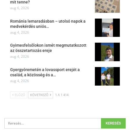
mit tenne?
aug 6, 2026
Románia lemaradásban – utolsó napok a
medvekérdés uniós…
aug 4, 2026
Gyimesfelsőlokon ismét megmutatkozott
az összetartozás ereje
aug 4, 2026
Gyergyóremetén a lovassport erejét a
család, a közösség és a…
aug 4, 2026
ELŐZŐ
KÖVETKEZŐ
1 A 1 414