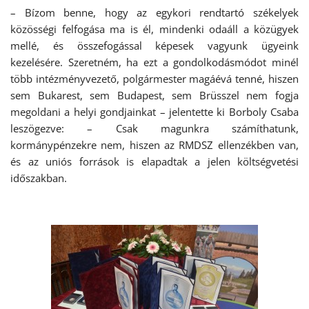
– Bízom benne, hogy az egykori rendtartó székelyek
közösségi felfogása ma is él, mindenki odaáll a közügyek
mellé, és összefogással képesek vagyunk ügyeink
kezelésére. Szeretném, ha ezt a gondolkodásmódot minél
több intézményvezető, polgármester magáévá tenné, hiszen
sem Bukarest, sem Budapest, sem Brüsszel nem fogja
megoldani a helyi gondjainkat – jelentette ki Borboly Csaba
leszögezve: – Csak magunkra számíthatunk,
kormánypénzekre nem, hiszen az RMDSZ ellenzékben van,
és az uniós források is elapadtak a jelen költségvetési
időszakban.