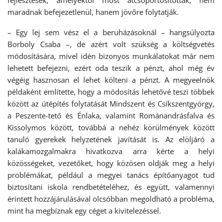
fejlesztések, amelyektől most átcsoportosítottak, nem
maradnak befejezetlenül, hanem jövőre folytatják.
– Egy lej sem vész el a beruházásoknál – hangsúlyozta
Borboly Csaba –, de azért volt szükség a költségvetés
módosítására, mivel idén bizonyos munkálatokat már nem
lehetett befejezni, ezért oda teszik a pénzt, ahol még év
végéig hasznosan el lehet költeni a pénzt. A megyeelnök
példaként említette, hogy a módosítás lehetővé teszi többek
között az útépítés folytatását Mindszent és Csíkszentgyörgy,
a Peszente-tető és Énlaka, valamint Románandrásfalva és
Kissolymos között, továbbá a nehéz körülmények között
tanuló gyerekek helyzetének javítását is. Az elöljáró a
kalákamozgalmakra hivatkozva arra kérte a helyi
közösségeket, vezetőket, hogy közösen oldják meg a helyi
problémákat, például a megyei tanács építőanyagot tud
biztosítani iskola rendbetételéhez, és együtt, valamennyi
érintett hozzájárulásával olcsóbban megoldható a probléma,
mint ha megbíznak egy céget a kivitelezéssel.