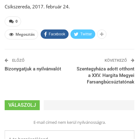
Csíkszereda, 2017. február 24.
0
Megosztás
Facebook
Twitter
ELŐZŐ
KÖVETKEZŐ
Bizonygatjuk a nyilvánvalót
Szentegyháza adott otthont
a XXV. Hargita Megyei
Farsangbúcsúztatónak
VÁLASZOLJ
E-mail címed nem kerül nyilvánosságra.