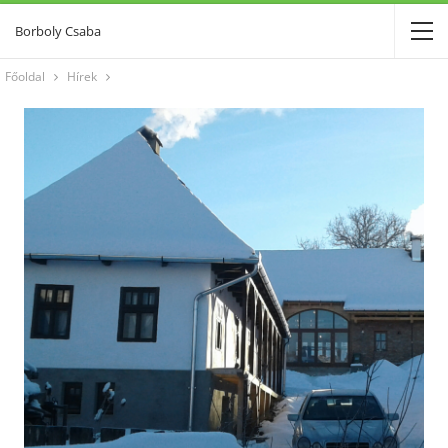
Borboly Csaba
Főoldal
Hírek