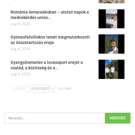
Románia lemaradásban – utolsó napok a
medvekérdés uniós…
aug 4, 2026
Gyimesfelsőlokon ismét megmutatkozott
az összetartozás ereje
aug 4, 2026
Gyergyóremetén a lovassport erejét a
család, a közösség és a…
aug 4, 2026
ELŐZŐ
KÖVETKEZŐ
1 A 1 414