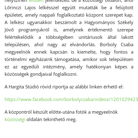
helyszínen
élőben
jelentkezett be a közösségi oldalon, ahol
Lőrinczi Lajos lelkésszel együtt mutatták be a felújított
épületet, amely nappali foglalkoztató központ szerepet kap.
A lelkész ugyanakkor beszámolt a Hagyományos Székely
Jövő programjukról is, amelynek értékmentő szerepe
felértékelődik a többségében unitáriusok által lakott
településen, ahol nagy az elvándorlás. Borboly Csaba
megyeelnök ennek kapcsán is kiemelte, hogy fontos a
történelmi egyházaink támogatása, amikor sok településen
ez az egyedüli intézmény, amely hatékonyan képes a
közösségek gondjaival foglalkozni.
A Hargita Stúdió rövid riportja az alábbi linken érhető el:
https://www.facebook.com/borbolycsaba/videos/120102942
A központról készült előtte-utána fotók a megyeelnök
közösségi
oldalán tekinthető meg.