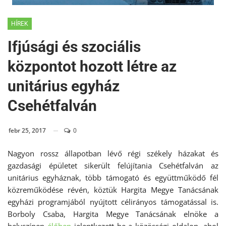
HÍREK
Ifjúsági és szociális
központot hozott létre az
unitárius egyház
Csehétfalván
febr 25, 2017
0
Nagyon rossz állapotban lévő régi székely házakat és
gazdasági épületet sikerült felújítania Csehétfalván az
unitárius egyháznak, több támogató és együttműködő fél
közreműködése révén, köztük Hargita Megye Tanácsának
egyházi programjából nyújtott célirányos támogatással is.
Borboly Csaba, Hargita Megye Tanácsának elnöke a