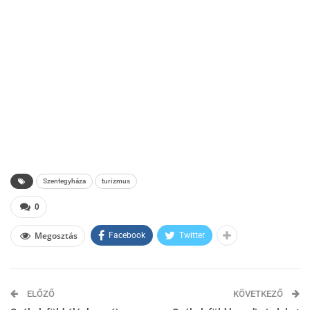
Szentegyháza
turizmus
0
Megosztás
Facebook
Twitter
ELŐZŐ
KÖVETKEZŐ