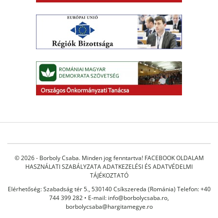
© 2026 - Borboly Csaba. Minden jog fenntartva!
FACEBOOK OLDALAM
HASZNÁLATI SZABÁLYZATA
ADATKEZELÉSI ÉS ADATVÉDELMI
TÁJÉKOZTATÓ
Elérhetőség: Szabadság tér 5., 530140 Csíkszereda (Románia) Telefon: +40
744 399 282 • E-mail:
info@borbolycsaba.ro
,
borbolycsaba@hargitamegye.ro