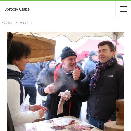
Borboly Csaba
Főoldal
Hírek