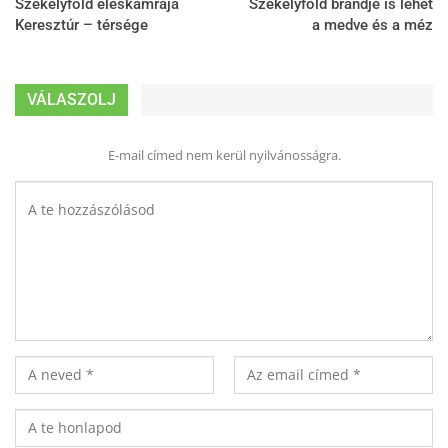
Székelyföld éléskamrája
Székelyföld brandje is lehet
Keresztúr – térsége
a medve és a méz
VÁLASZOLJ
E-mail címed nem kerül nyilvánosságra.