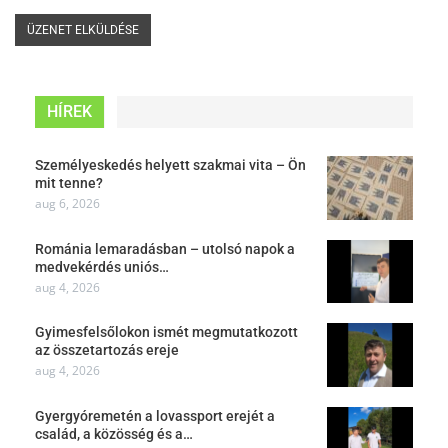
HÍREK
Személyeskedés helyett szakmai vita – Ön
mit tenne?
aug 6, 2026
Románia lemaradásban – utolsó napok a
medvekérdés uniós…
aug 4, 2026
Gyimesfelsőlokon ismét megmutatkozott
az összetartozás ereje
aug 4, 2026
Gyergyóremetén a lovassport erejét a
család, a közösség és a…