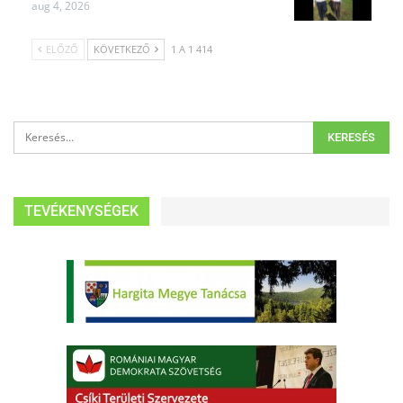
aug 4, 2026
ELŐZŐ
KÖVETKEZŐ
1 A 1 414
TEVÉKENYSÉGEK