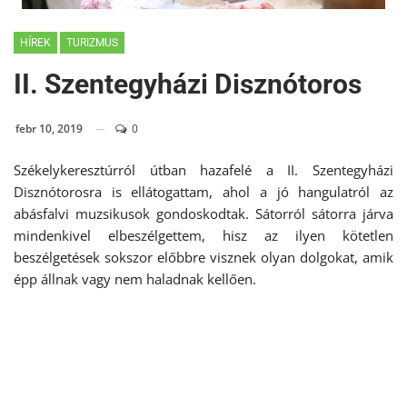
HÍREK
TURIZMUS
II. Szentegyházi Disznótoros
febr 10, 2019
0
Székelykeresztúrról útban hazafelé a II. Szentegyházi
Disznótorosra is ellátogattam, ahol a jó hangulatról az
abásfalvi muzsikusok gondoskodtak. Sátorról sátorra járva
mindenkivel elbeszélgettem, hisz az ilyen kötetlen
beszélgetések sokszor előbbre visznek olyan dolgokat, amik
épp állnak vagy nem haladnak kellően.