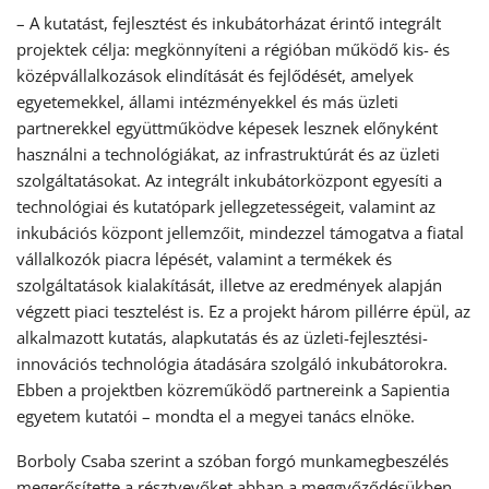
– A kutatást, fejlesztést és inkubátorházat érintő integrált
projektek célja: megkönnyíteni a régióban működő kis- és
középvállalkozások elindítását és fejlődését, amelyek
egyetemekkel, állami intézményekkel és más üzleti
partnerekkel együttműködve képesek lesznek előnyként
használni a technológiákat, az infrastruktúrát és az üzleti
szolgáltatásokat. Az integrált inkubátorközpont egyesíti a
technológiai és kutatópark jellegzetességeit, valamint az
inkubációs központ jellemzőit, mindezzel támogatva a fiatal
vállalkozók piacra lépését, valamint a termékek és
szolgáltatások kialakítását, illetve az eredmények alapján
végzett piaci tesztelést is. Ez a projekt három pillérre épül, az
alkalmazott kutatás, alapkutatás és az üzleti-fejlesztési-
innovációs technológia átadására szolgáló inkubátorokra.
Ebben a projektben közreműködő partnereink a Sapientia
egyetem kutatói – mondta el a megyei tanács elnöke.
Borboly Csaba szerint a szóban forgó munkamegbeszélés
megerősítette a résztvevőket abban a meggyőződésükben,