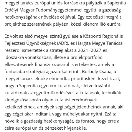
megyei tanács európai uniós forrásokra pályázik a Sapientia
Erdélyi Magyar Tudományegyetemmel együtt, a gazdaság
hatékonyságának növelése céljával. Egy ezt célzó integrált
projekthez szeretnének pályázni közel kilencmillió euróra.
Ez volt az első megyei szintű gyűlése a Központi Regionális
Fejlesztési Ügynökségnek (ADR), és Hargita Megye Tanácsa
részéről ismertették a stratégiákat a 2021–2027-es
időszakra vonatkozóan, illetve a projektportfolió
elkészítésének finanszírozásáról is értekeztek, amely a
fontosabb stratégiai ágazatokat érinti. Borboly Csaba, a
megyei tanács elnöke elmondta, prioritásként kezelik azt,
hogy a Sapientia egyetem kutatóinak, illetve további
kutatóknak az együttműködésével, a kutatások, technikák
kidolgozása során olyan kutatási eredmények
keletkezhetnek, amelyek segítséget jelenthetnek annak, aki
egy céget akar indítani, vagy műhelyt akar nyitni. Ezáltal
növelik a gazdaság hatékonyságát, és fontos, hogy erre a
célra európai uniós pénzeket hívjanak le.