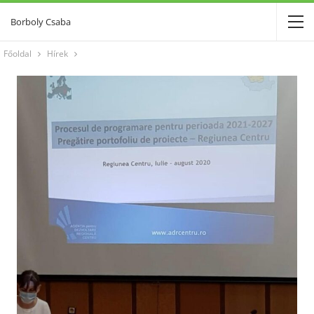
Borboly Csaba
Főoldal
Hírek