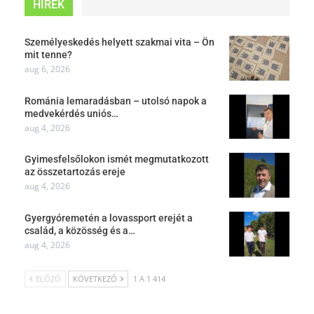
HÍREK
Személyeskedés helyett szakmai vita – Ön
mit tenne?
aug 6, 2026
Románia lemaradásban – utolsó napok a
medvekérdés uniós…
aug 4, 2026
Gyimesfelsőlokon ismét megmutatkozott
az összetartozás ereje
aug 4, 2026
Gyergyóremetén a lovassport erejét a
család, a közösség és a…
aug 4, 2026
ELŐZŐ
KÖVETKEZŐ
1 A 1 414