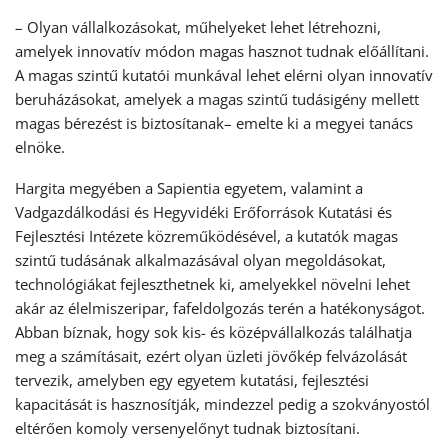
– Olyan vállalkozásokat, műhelyeket lehet létrehozni,
amelyek innovatív módon magas hasznot tudnak előállítani.
A magas szintű kutatói munkával lehet elérni olyan innovatív
beruházásokat, amelyek a magas szintű tudásigény mellett
magas bérezést is biztosítanak– emelte ki a megyei tanács
elnöke.
Hargita megyében a Sapientia egyetem, valamint a
Vadgazdálkodási és Hegyvidéki Erőforrások Kutatási és
Fejlesztési Intézete közreműködésével, a kutatók magas
szintű tudásának alkalmazásával olyan megoldásokat,
technológiákat fejleszthetnek ki, amelyekkel növelni lehet
akár az élelmiszeripar, fafeldolgozás terén a hatékonyságot.
Abban bíznak, hogy sok kis- és középvállalkozás találhatja
meg a számításait, ezért olyan üzleti jövőkép felvázolását
tervezik, amelyben egy egyetem kutatási, fejlesztési
kapacitását is hasznosítják, mindezzel pedig a szokványostól
eltérően komoly versenyelőnyt tudnak biztosítani.