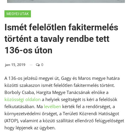
MEGYEI UTAK
Ismét felelőtlen fakitermelés
történt a tavaly rendbe tett
136-os úton
jan 15, 2019
0
A 136-os jelzésű megyei út, Gagy és Maros megye határa
közötti szakaszon ismét felelőtlen fakitermelés történt.
Borboly Csaba, Hargita Megye Tanácsának elnöke a
közösségi oldalon
a helyiek segítségét is kéri a felelősök
felkutatásában. Ma
levélben
kérték fel a rendőrséget, a
környezetvédelmi őrséget, a Területi Közrendi Hatóságot
(ATOP), valamint a közúti szállítást ellenőrző felügyelőséget
hogy lépjenek az ügyben.