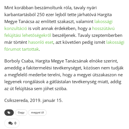
Mint korábban beszámoltunk róla, tavaly nyári
karbantartásból 250 ezer lejből tette járhatóvá Hargita
Megye Tanácsa az említett szakaszt, valamint
lakossági
konzultáció
is volt annak érdekében, hogy a
hosszútávú
felújítási lehetőségekről
beszéljenek. Tavaly szeptemberben
már történt
hasonló eset
, azt követően pedig ismét
lakossági
fórumot tartottak
.
Borboly Csaba, Hargita Megye Tanácsának elnöke szerint,
ameddig a fakitermelési tevékenységet, közösen nem tudják
a megfelelő mederbe terelni, hogy a megyei útszakaszon ne
legyenek rongálások a gátlástalan tevékenység miatt, addig
az út felújítása sem jöhet szóba.
Csíkszereda, 2019. január 15.
Gagy
megyei út
0