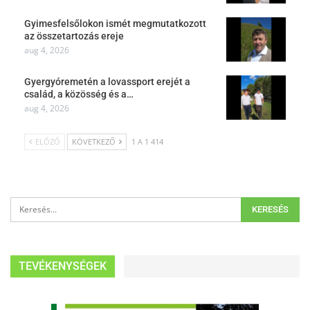
Gyimesfelsőlokon ismét megmutatkozott
az összetartozás ereje
aug 4, 2026
Gyergyóremetén a lovassport erejét a
család, a közösség és a…
aug 4, 2026
ELŐZŐ
KÖVETKEZŐ
1 A 1 414
TEVÉKENYSÉGEK