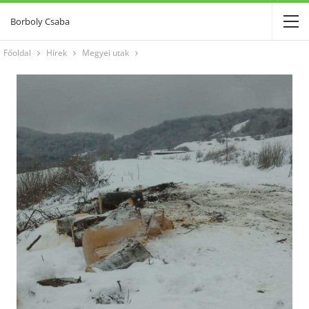
Borboly Csaba
Főoldal
Hírek
Megyei utak