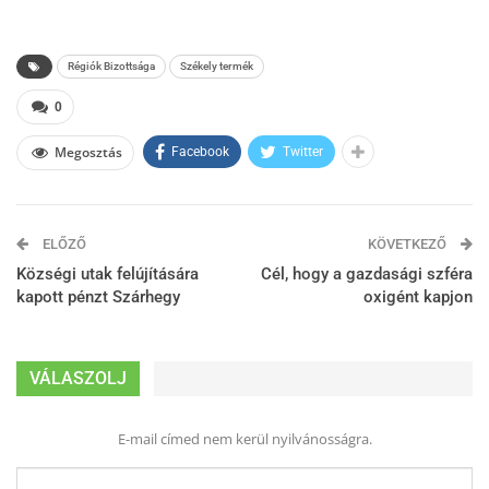
Régiók Bizottsága
Székely termék
0
Megosztás
Facebook
Twitter
ELŐZŐ
KÖVETKEZŐ
Községi utak felújítására
Cél, hogy a gazdasági szféra
kapott pénzt Szárhegy
oxigént kapjon
VÁLASZOLJ
E-mail címed nem kerül nyilvánosságra.