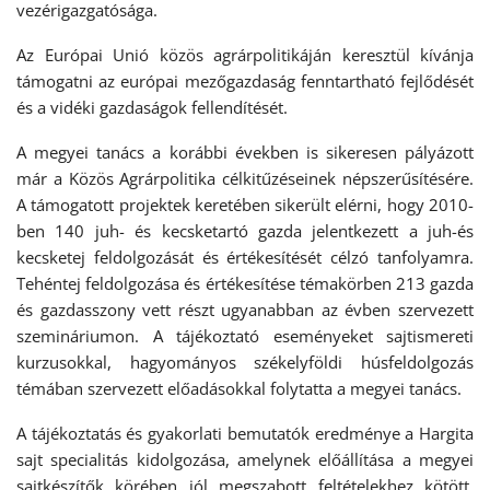
vezérigazgatósága.
Az Európai Unió közös agrárpolitikáján keresztül kívánja
támogatni az európai mezőgazdaság fenntartható fejlődését
és a vidéki gazdaságok fellendítését.
A megyei tanács a korábbi években is sikeresen pályázott
már a Közös Agrárpolitika célkitűzéseinek népszerűsítésére.
A támogatott projektek keretében sikerült elérni, hogy 2010-
ben 140 juh- és kecsketartó gazda jelentkezett a juh-és
kecsketej feldolgozását és értékesítését célzó tanfolyamra.
Tehéntej feldolgozása és értékesítése témakörben 213 gazda
és gazdasszony vett részt ugyanabban az évben szervezett
szemináriumon. A tájékoztató eseményeket sajtismereti
kurzusokkal, hagyományos székelyföldi húsfeldolgozás
témában szervezett előadásokkal folytatta a megyei tanács.
A tájékoztatás és gyakorlati bemutatók eredménye a Hargita
sajt specialitás kidolgozása, amelynek előállítása a megyei
sajtkészítők körében jól megszabott feltételekhez kötött,