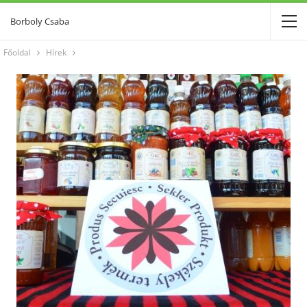
Borboly Csaba
Főoldal
Hírek