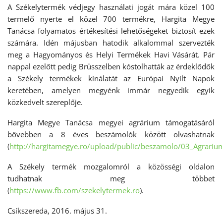
A Székelytermék védjegy használati jogát mára közel 100
termelő nyerte el közel 700 termékre, Hargita Megye
Tanácsa folyamatos értékesítési lehetőségeket biztosít ezek
számára. Idén májusban hatodik alkalommal szervezték
meg a Hagyományos és Helyi Termékek Havi Vásárát. Pár
nappal ezelőtt pedig Brüsszelben kóstolhatták az érdeklődők
a Székely termékek kínálatát az Európai Nyílt Napok
keretében, amelyen megyénk immár negyedik egyik
közkedvelt szereplője.
Hargita Megye Tanácsa megyei agrárium támogatásáról
bővebben a 8 éves beszámolók között olvashatnak
(
http://hargitamegye.ro/upload/public/beszamolo/03_Agrari
A Székely termék mozgalomról a közösségi oldalon
tudhatnak meg többet
(
https://www.fb.com/szekelytermek.ro
).
Csíkszereda, 2016. május 31.