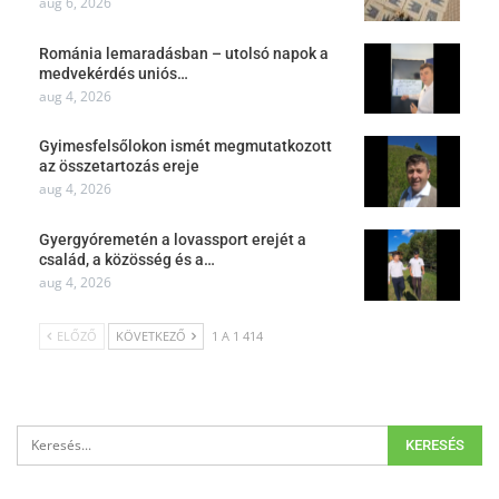
aug 6, 2026
Románia lemaradásban – utolsó napok a
medvekérdés uniós…
aug 4, 2026
Gyimesfelsőlokon ismét megmutatkozott
az összetartozás ereje
aug 4, 2026
Gyergyóremetén a lovassport erejét a
család, a közösség és a…
aug 4, 2026
ELŐZŐ
KÖVETKEZŐ
1 A 1 414