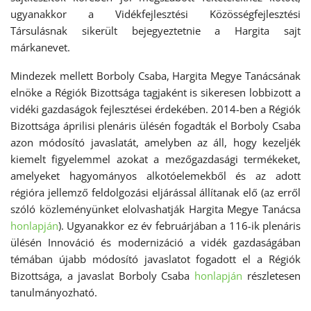
ugyanakkor a Vidékfejlesztési Közösségfejlesztési
Társulásnak sikerült bejegyeztetnie a Hargita sajt
márkanevet.
Mindezek mellett Borboly Csaba, Hargita Megye Tanácsának
elnöke a Régiók Bizottsága tagjaként is sikeresen lobbizott a
vidéki gazdaságok fejlesztései érdekében. 2014-ben a Régiók
Bizottsága áprilisi plenáris ülésén fogadták el Borboly Csaba
azon módosító javaslatát, amelyben az áll, hogy kezeljék
kiemelt figyelemmel azokat a mezőgazdasági termékeket,
amelyeket hagyományos alkotóelemekből és az adott
régióra jellemző feldolgozási eljárással állítanak elő (az erről
szóló közleményünket elolvashatják Hargita Megye Tanácsa
honlapján
). Ugyanakkor ez év februárjában a 116-ik plenáris
ülésén Innováció és modernizáció a vidék gazdaságában
témában újabb módosító javaslatot fogadott el a Régiók
Bizottsága, a javaslat Borboly Csaba
honlapján
részletesen
tanulmányozható.