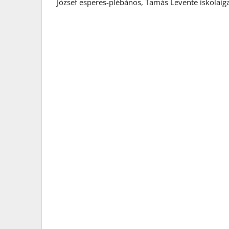
József esperes-plébános, Tam
ás Levente iskolai