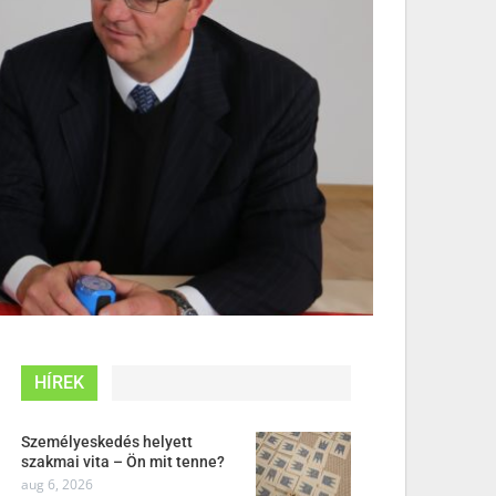
HÍREK
Személyeskedés helyett
szakmai vita – Ön mit tenne?
aug 6, 2026