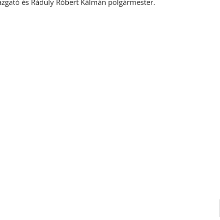
gazgató és Ráduly Róbert Kálmán polgármester.