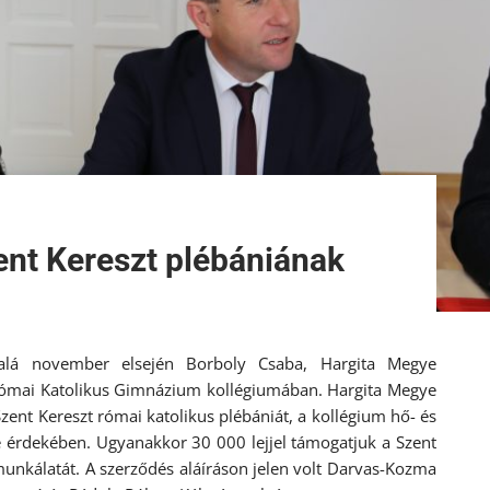
ent Kereszt plébániának
 alá november elsején Borboly Csaba, Hargita Megye
 Római Katolikus Gimnázium kollégiumában. Hargita Megye
zent Kereszt római katolikus plébániát, a kollégium hő- és
e érdekében. Ugyanakkor 30 000 lejjel támogatjuk a Szent
unkálatát. A szerződés aláíráson jelen volt Darvas-Kozma