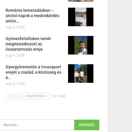
Románia lemaradásban –
utolsó napok a medvekérdés
uniós…
aug 4, 2026
Gyimesfelsőlokon ismét
megmutatkozott az
összetartozás ereje
aug 4, 2026
Gyergyóremetén a lovassport
erejét a család, a közösség és
a…
aug 4, 2026
ELŐZŐ
KÖVETKEZŐ
1 A 1 414