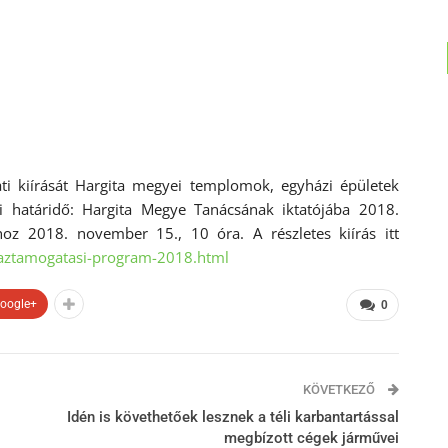
ati kiírását Hargita megyei templomok, egyházi épületek
si határidő: Hargita Megye Tanácsának iktatójába 2018.
oz 2018. november 15., 10 óra. A részletes kiírás itt
haztamogatasi-program-2018.html
oogle+
0
KÖVETKEZŐ
Idén is követhetőek lesznek a téli karbantartással
megbízott cégek járművei