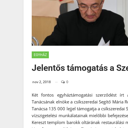
EGYHÁZ
Jelentős támogatás a Sz
nov 2, 2018
0
Két fontos egyháztámogatási szerződést írt
Tanácsának elnöke a csíkszeredai Segítő Mária
Tanácsa 135 000 lejjel támogatja a csíkszeredai S
vízszigetelési munkálatainak mielőbbi befejezés
Kereszt templom barokk oltárának restaurálási m