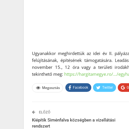
Ugyanakkor meghirdettük az idei év II. pályáz
felújításának, építésének támogatására. Leadá
november 15., 12 óra vagy a területi irodákh
tekinthető meg:
https://hargitamegye.ro/…/egy
Megosztás
Facebook
Twitter
G
ELŐZŐ
Kiépítik Siménfalva községben a vízellátási
rendszert