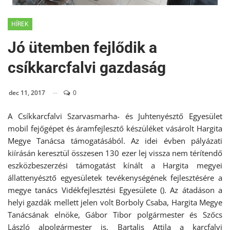
HÍREK
Jó ütemben fejlődik a
csíkkarcfalvi gazdaság
dec 11, 2017
0
A Csíkkarcfalvi Szarvasmarha- és Juhtenyésztő Egyesület
mobil fejőgépet és áramfejlesztő készüléket vásárolt Hargita
Megye Tanácsa támogatásából. Az idei évben pályázati
kiírásán keresztül összesen 130 ezer lej vissza nem térítendő
eszközbeszerzési támogatást kínált a Hargita megyei
állattenyésztő egyesületek tevékenységének fejlesztésére a
megye tanács Vidékfejlesztési Egyesülete (). Az átadáson a
helyi gazdák mellett jelen volt Borboly Csaba, Hargita Megye
Tanácsának elnöke, Gábor Tibor polgármester és Szőcs
László alpolgármester is. Bartalis Attila a karcfalvi