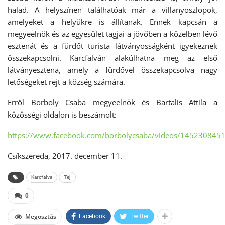
halad. A helyszínen találhatóak már a villanyoszlopok,
amelyeket a helyükre is állítanak. Ennek kapcsán a
megyeelnök és az egyesület tagjai a jövőben a közelben lévő
esztenát és a fürdőt turista látványosságként igyekeznek
összekapcsolni. Karcfalván alakúlhatna meg az első
látványesztena, amely a fürdővel összekapcsolva nagy
letőségeket rejt a község számára.
Erről Borboly Csaba megyeelnök és Bartalis Attila a
közösségi oldalon is beszámolt:
https://www.facebook.com/borbolycsaba/videos/145230845
Csíkszereda, 2017. december 11.
Karcfalva
Tej
0
Megosztás
Facebook
Twitter