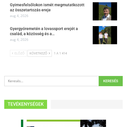
Gyimesfelsőlokon ismét megmutatkozott
az összetartozás ereje
aug 4, 2026
Gyergyóremetén a lovassport erejét a
család, a közösség és a…
aug 4, 2026
ELŐZŐ
KÖVETKEZŐ
1 A 1 414
TEVÉKENYSÉGEK