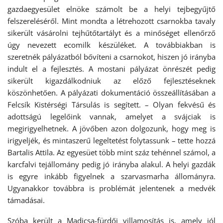
gazdaegyesület elnöke számolt be a helyi tejbegyűjtő
felszereléséről. Mint mondta a létrehozott csarnokba tavaly
sikerült vásárolni tejhűtőtartályt és a minőséget ellenőrző
úgy nevezett ecomilk készüléket. A továbbiakban is
szeretnék pályázatból bővíteni a csarnokot, hiszen jó irányba
indult el a fejlesztés. A mostani pályázat önrészét pedig
sikerült kigazdálkodniuk az előző fejlesztéseknek
köszönhetően. A pályázati dokumentáció összeállításában a
Felcsík Kistérségi Társulás is segített. – Olyan fekvésű és
adottságú legelőink vannak, amelyet a svájciak is
megirigyelhetnek. A jövőben azon dolgozunk, hogy meg is
irigyeljék, és mintaszerű legeltetést folytassunk – tette hozzá
Bartalis Attila. Az egyesüet több mint száz tehénnel számol, a
karcfalvi tejállomány pedig jó irányba alakul. A helyi gazdák
is egyre inkább figyelnek a szarvasmarha állományra.
Ugyanakkor továbbra is problémát jelentenek a medvék
támadásai.
Szóba került a Madicsa-fürdői villamosítás is, amely jól