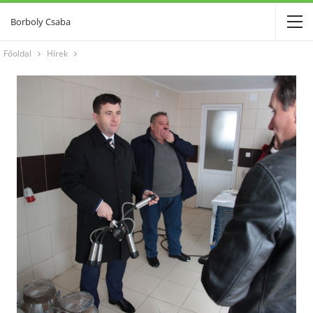
Borboly Csaba
Főoldal
Hírek