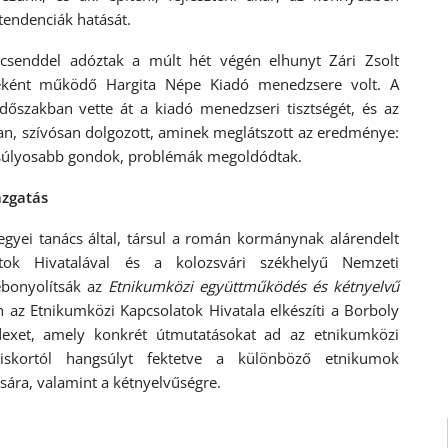
tendenciák hatását.
csenddel adóztak a múlt hét végén elhunyt Zári Zsolt
eként működő Hargita Népe Kiadó menedzsere volt. A
őszakban vette át a kiadó menedzseri tisztségét, és az
an, szívósan dolgozott, aminek meglátszott az eredménye:
gsúlyosabb gondok, problémák megoldódtak.
azgatás
gyei tanács által, társul a román kormánynak alárendelt
tok Hivatalával és a kolozsvári székhelyű Nemzeti
lebonyolítsák az
Etnikumközi együttműködés és kétnyelvű
az Etnikumközi Kapcsolatok Hivatala elkészíti a Borboly
ódexet, amely konkrét útmutatásokat ad az etnikumközi
iskortól hangsúlyt fektetve a különböző etnikumok
sára, valamint a kétnyelvűségre.