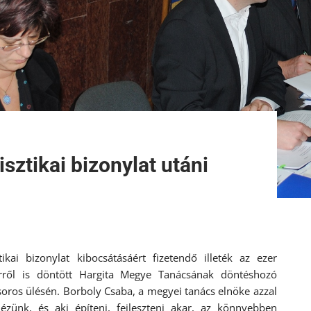
sztikai bizonylat utáni
kai bizonylat kibocsátásáért fizetendő illeték az ezer
Erről is döntött Hargita Megye Tanácsának döntéshozó
soros ülésén. Borboly Csaba, a megyei tanács elnöke azzal
ézünk, és aki építeni, fejleszteni akar, az könnyebben