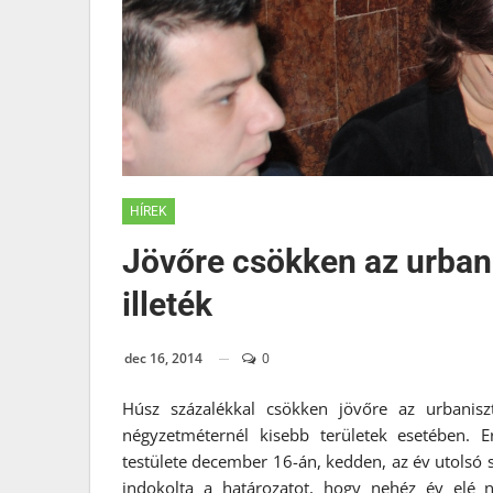
HÍREK
Jövőre csökken az urbani
illeték
dec 16, 2014
0
Húsz százalékkal csökken jövőre az urbaniszti
négyzetméternél kisebb területek esetében. 
testülete december 16-án, kedden, az év utolsó 
indokolta a határozatot, hogy nehéz év elé n