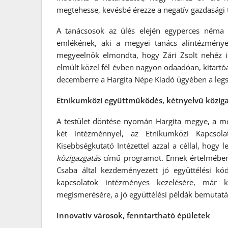
megtehesse, kevésbé érezze a negatív gazdasági 
A tanácsosok az ülés elején egyperces néma 
emlékének, aki a megyei tanács alintézmény
megyeelnök elmondta, hogy Zári Zsolt nehéz id
elmúlt közel fél évben nagyon odaadóan, kitartó
decemberre a Hargita Népe Kiadó ügyében a le
Etnikumközi együttműködés, kétnyelvű közig
A testület döntése nyomán Hargita megye, a me
két intézménnyel, az Etnikumközi Kapcsola
Kisebbségkutató Intézettel azzal a céllal, hogy 
közigazgatás
című programot. Ennek értelmében 
Csaba által kezdeményezett jó együttélési k
kapcsolatok intézményes kezelésére, már k
megismerésére, a jó együttélési példák bemutatá
Innovatív városok, fenntartható épületek