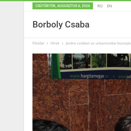
RO
EN
CSÜTÖRTÖK, AUGUSZTUS 6, 2026
Borboly Csaba
Főoldal
Hírek
Jövőre csökken az urbanisztikai bizonylat