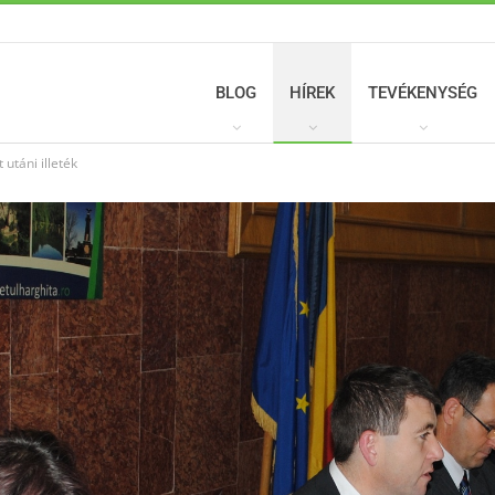
BLOG
HÍREK
TEVÉKENYSÉG
 utáni illeték