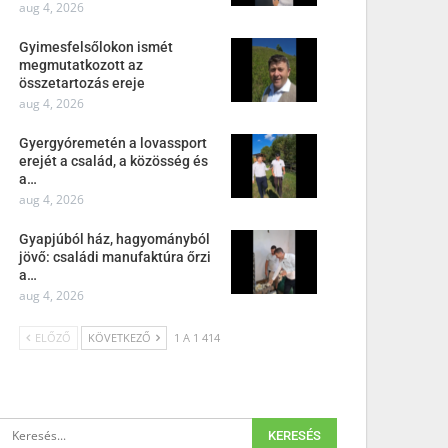
aug 4, 2026
Gyimesfelsőlokon ismét
megmutatkozott az
összetartozás ereje
aug 4, 2026
Gyergyóremetén a lovassport
erejét a család, a közösség és
a…
aug 4, 2026
Gyapjúból ház, hagyományból
jövő: családi manufaktúra őrzi
a…
aug 4, 2026
ELŐZŐ
KÖVETKEZŐ
1 A 1 414