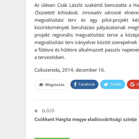
Az ülésen Csák László szakértő bemutatta a Ha
Összetett kihívások, innovatív városok
elnevez
megvalósítási terv és egy pilot-projekt ké
közintézmények beruházási pályázatainak megter
projekt regionális megvalósítási terve a közép
megvalósítási terv irányelvei között szerepelnek
a fűtésre és hűtésre alkalmazott passzív napener
a tervezésben.
Csíkszereda, 2014. december 16.
Megosztás
Facebook
Twitter
G
ELŐZŐ
Csökkent Hargita megye eladósodottsági szintje