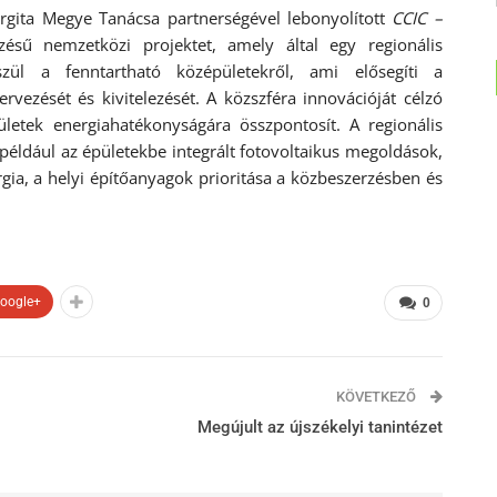
rgita Megye Tanácsa partnerségével lebonyolított
CCIC –
ésű nemzetközi projektet, amely által egy regionális
szül a fenntartható középületekről, ami elősegíti a
vezését és kivitelezését. A közszféra innovációját célzó
ületek energiahatékonyságára összpontosít. A regionális
 például az épületekbe integrált fotovoltaikus megoldások,
gia, a helyi építőanyagok prioritása a közbeszerzésben és
oogle+
0
KÖVETKEZŐ
Megújult az újszékelyi tanintézet