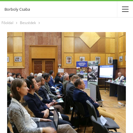
Borboly Csaba
Főoldal
Beszédek