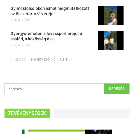
Gyimesfelsőlokon ismét megmutatkozott
az összetartozás ereje
aug 4, 2026
Gyergyóremetén a lovassport erejét a
család, a közösség és a…
aug 4, 2026
ELŐZŐ
KÖVETKEZŐ
1 A 1 414
TEVÉKENYSÉGEK