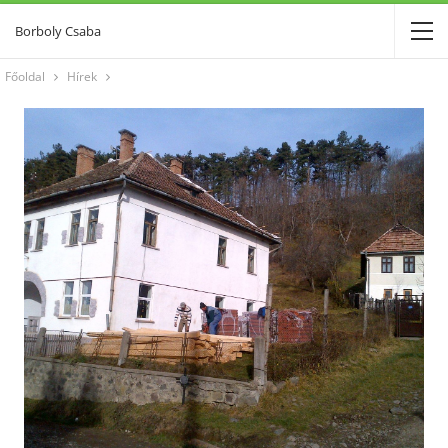
Borboly Csaba
Főoldal
Hírek