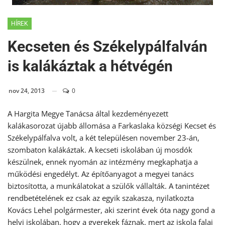
HÍREK
Kecseten és Székelypálfalván
is kalákáztak a hétvégén
nov 24, 2013
0
A Hargita Megye Tanácsa által kezdeményezett
kalákasorozat újabb állomása a Farkaslaka községi Kecset és
Székelypálfalva volt, a két településen november 23-án,
szombaton kalákáztak. A kecseti iskolában új mosdók
készülnek, ennek nyomán az intézmény megkaphatja a
működési engedélyt. Az építőanyagot a megyei tanács
biztosította, a munkálatokat a szülők vállalták. A tanintézet
rendbetételének ez csak az egyik szakasza, nyilatkozta
Kovács Lehel polgármester, aki szerint évek óta nagy gond a
helyi iskolában, hogy a gyerekek fáznak, mert az iskola falai