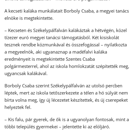
A kecseti kaláka munkálatait Borboly Csaba, a megyei tanács
elnöke is megtekintette.
– Kecseten és Székelypálfalván kalákáztak a hétvégén, közel
tízezer euró megyei tanácsi támogatásból. Két kisiskolát
tesznek rendbe közmunkával és összefogással – nyilatkozta
a megyeelnök, aki ugyanaznap a madéfalvi kaláka
eredményeit is megtekintette Szentes Csaba
polgármesterrel, ahol az iskola homlokzatát szépítették meg,
ugyancsak kalákával.
Borboly Csaba szerint Székelypálfalván az utolsó percben
léptek, mert az iskola tetőszerkezete a télen a hó súlyát nem
bírta volna meg, így új lécezetet készítettek, és új cserepeket
helyeztek fel.
– Kis falu, pár gyerek, de ők is a ugyanolyan fontosak, mint a
többi település gyermekei – jelentette ki az elöljáró.