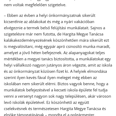
nem voltak megfelelően szigetelve.
– Ebben az évben a helyi önkormányzatnak sikerült
kicserélnie az ablakokat és még a nyári vakációban
elvégeznie a termek belső felújítási munkálatait. Sajnos a
szigetelésre már nem futotta, de Hargita Megye Tanácsa
kalákakezdeményezésének köszönhetően mára sikerült ezt
is megvalósítani, még egypár apró csinosító munka maradt,
amelyet a jövő héten befejeznek. Az alapanyagokat teljes
mértékben a megyei tanács biztosította, a munkálatokat egy
helyi vállalkozó nagyon jutányos áron végezte, amit az iskola
és az önkormányzat közösen fizet ki. A helyiek elmondása
szerint ilyen kevés fával ilyen meleget még ebben az
iskolában nem sikerült elérni. Biztos vagyok benne, hogy a
munkálatok befejezésével a kecseti iskola épülete fel tudja
venni a versenyt nagyon sok nagy településen, akár városon
levő iskolák épületével. Ez köszönhető az együtt
cselekvésnek és természetesen Hargita Megye Tanácsa és
elnöke támogatásának – mondta el a polgármester.