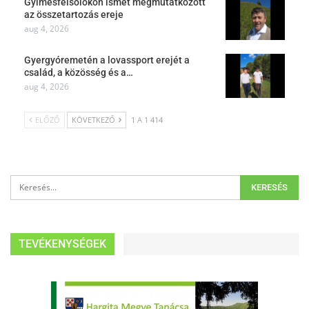
Gyimesfelsőlokon ismét megmutatkozott
az összetartozás ereje
aug 4, 2026
Gyergyóremetén a lovassport erejét a
család, a közösség és a…
aug 4, 2026
ELŐZŐ
KÖVETKEZŐ
1 A 1 414
TEVÉKENYSÉGEK