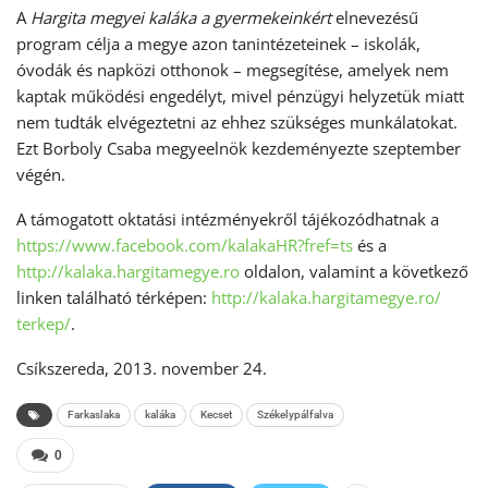
A
Hargita megyei kaláka a gyermekeinkért
elnevezésű
program célja a megye azon tanintézeteinek – iskolák,
óvodák és napközi otthonok – megsegítése, amelyek nem
kaptak működési engedélyt, mivel pénzügyi helyzetük miatt
nem tudták elvégeztetni az ehhez szükséges munkálatokat.
Ezt Borboly Csaba megyeelnök kezdeményezte szeptember
végén.
A támogatott oktatási intézményekről tájékozódhatnak a
https://www.facebook.com/
kalakaHR?fref=ts
és a
http://kalaka.hargitamegye.ro
oldalon, valamint a következő
linken található térképen:
http://kalaka.hargitamegye.ro/
terkep/
.
Csíkszereda, 2013. november 24.
Farkaslaka
kaláka
Kecset
Székelypálfalva
0