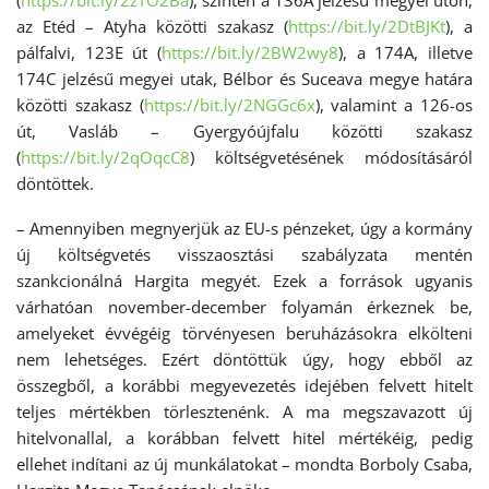
(
https://bit.ly/2zTO2Ba
), szintén a 136A jelzésű megyei úton,
az Etéd – Atyha közötti szakasz (
https://bit.ly/2DtBJKt
), a
pálfalvi, 123E út (
https://bit.ly/2BW2wy8
), a 174A, illetve
174C jelzésű megyei utak, Bélbor és Suceava megye határa
közötti szakasz (
https://bit.ly/2NGGc6x
), valamint a 126-os
út, Vasláb – Gyergyóújfalu közötti szakasz
(
https://bit.ly/2qOqcC8
) költségvetésének módosításáról
döntöttek.
– Amennyiben megnyerjük az EU-s pénzeket, úgy a kormány
új költségvetés visszaosztási szabályzata mentén
szankcionálná Hargita megyét. Ezek a források ugyanis
várhatóan november-december folyamán érkeznek be,
amelyeket évvégéig törvényesen beruházásokra elkölteni
nem lehetséges. Ezért döntöttük úgy, hogy ebből az
összegből, a korábbi megyevezetés idejében felvett hitelt
teljes mértékben törlesztenénk. A ma megszavazott új
hitelvonallal, a korábban felvett hitel mértékéig, pedig
ellehet indítani az új munkálatokat – mondta Borboly Csaba,