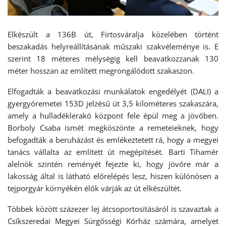
Elkészült a 136B út, Firtosváralja közelében történt
beszakadás helyreállításának műszaki szakvéleménye is. E
szerint 18 méteres mélységig kell beavatkozzanak 130
méter hosszan az említett megrongálódott szakaszon.
Elfogadták a beavatkozási munkálatok engedélyét (DALI) a
gyergyóremetei 153D jelzésű út 3,5 kilométeres szakaszára,
amely a hulladéklerakó központ fele épül meg a jövőben.
Borboly Csaba ismét megköszönte a remeteieknek, hogy
befogadták a beruházást és emlékeztetett rá, hogy a megyei
tanács vállalta az említett út megépítését. Barti Tihamér
alelnök szintén reményét fejezte ki, hogy jövőre már a
lakosság által is látható előrelépés lesz, hiszen különösen a
tejporgyár környékén élők várják az út elkészültét.
Többek között százezer lej átcsoportosításáról is szavaztak a
Csíkszeredai Megyei Sürgősségi Kórház számára, amelyet