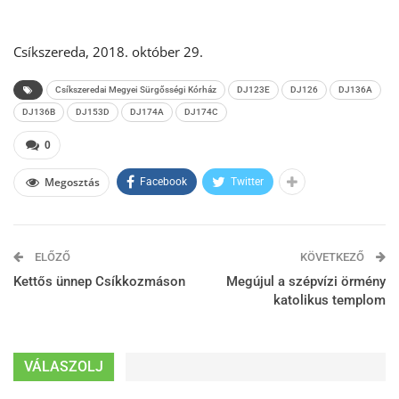
Csíkszereda, 2018. október 29.
Csíkszeredai Megyei Sürgősségi Kórház
DJ123E
DJ126
DJ136A
DJ136B
DJ153D
DJ174A
DJ174C
0
Megosztás
Facebook
Twitter
ELŐZŐ
KÖVETKEZŐ
Kettős ünnep Csíkkozmáson
Megújul a szépvízi örmény
katolikus templom
VÁLASZOLJ