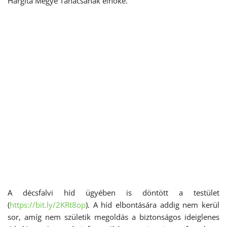
Hargita Megye Tanácsának elnöke.
A décsfalvi híd ügyében is döntött a testület
(
https://bit.ly/2KRt8op
). A híd elbontására addig nem kerül
sor, amíg nem születik megoldás a biztonságos ideiglenes