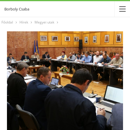
Borboly Csaba
Főoldal
Hírek
Megyei utak