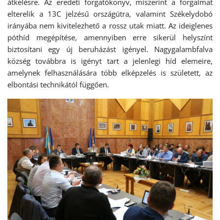
átkelésre. Az eredeti forgatókönyv, miszerint a forgalmat
elterelik a 13C jelzésű országútra, valamint Székelydobó
irányába nem kivitelezhető a rossz utak miatt. Az ideiglenes
póthíd megépítése, amennyiben erre sikerül helyszínt
biztosítani egy új beruházást igényel. Nagygalambfalva
község továbbra is igényt tart a jelenlegi híd elemeire,
amelynek felhasználására több elképzelés is született, az
elbontási technikától függően.