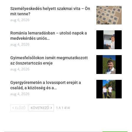
Személyeskedés helyett szakmai vita – Ön
mit tenne?
aug 6, 2026
Románia lemaradásban – utolsó napok a
medvekérdés uniós…
aug 4, 2026
Gyimesfelsőlokon ismét megmutatkozott
az összetartozás ereje
aug 4, 2026
Gyergyóremetén a lovassport erejét a
család, a közösség és a…
aug 4, 2026
ELŐZŐ
KÖVETKEZŐ
1 A 1 414