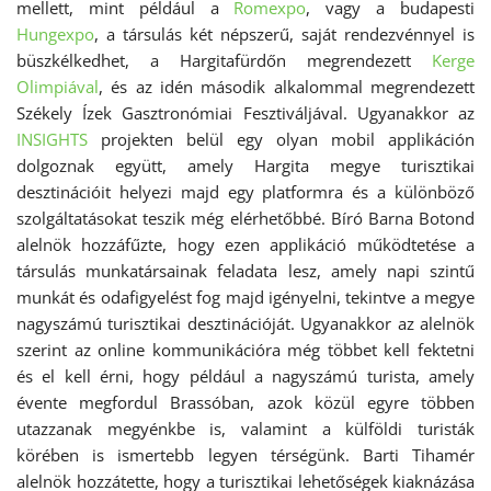
mellett, mint például a
Romexpo
, vagy a budapesti
Hungexpo
, a társulás két népszerű, saját rendezvénnyel is
büszkélkedhet, a Hargitafürdőn megrendezett
Kerge
Olimpiával
, és az idén második alkalommal megrendezett
Székely Ízek Gasztronómiai Fesztiváljával. Ugyanakkor az
INSIGHTS
projekten belül egy olyan mobil applikáción
dolgoznak együtt, amely Hargita megye turisztikai
desztinációit helyezi majd egy platformra és a különböző
szolgáltatásokat teszik még elérhetőbbé. Bíró Barna Botond
alelnök hozzáfűzte, hogy ezen applikáció működtetése a
társulás munkatársainak feladata lesz, amely napi szintű
munkát és odafigyelést fog majd igényelni, tekintve a megye
nagyszámú turisztikai desztinációját. Ugyanakkor az alelnök
szerint az online kommunikációra még többet kell fektetni
és el kell érni, hogy például a nagyszámú turista, amely
évente megfordul Brassóban, azok közül egyre többen
utazzanak megyénkbe is, valamint a külföldi turisták
körében is ismertebb legyen térségünk. Barti Tihamér
alelnök hozzátette, hogy a turisztikai lehetőségek kiaknázása