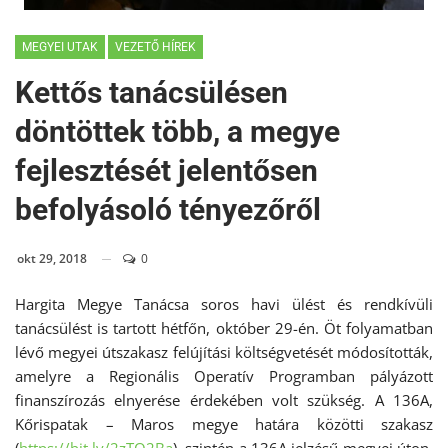
MEGYEI UTAK
VEZETŐ HÍREK
Kettős tanácsülésen
döntöttek több, a megye
fejlesztését jelentősen
befolyásoló tényezőről
okt 29, 2018
0
Hargita Megye Tanácsa soros havi ülést és rendkívüli
tanácsülést is tartott hétfőn, október 29-én. Öt folyamatban
lévő megyei útszakasz felújítási költségvetését módosították,
amelyre a Regionális Operatív Programban pályázott
finanszírozás elnyerése érdekében volt szükség. A 136A,
Kőrispatak – Maros megye határa közötti szakasz