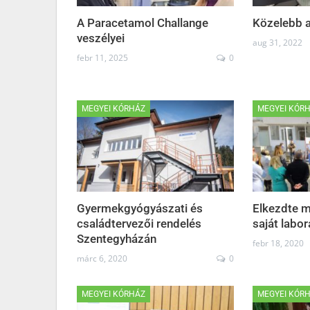
A Paracetamol Challange
Közelebb 
veszélyei
aug 31, 2022
febr 11, 2025
0
MEGYEI KÓRHÁZ
MEGYEI KÓR
Gyermekgyógyászati és
Elkezdte 
családtervezői rendelés
saját labo
Szentegyházán
febr 18, 2020
márc 6, 2020
0
MEGYEI KÓRHÁZ
MEGYEI KÓR