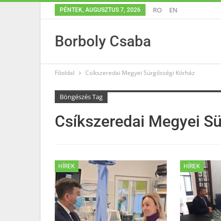
RO
EN
PÉNTEK, AUGUSZTUS 7, 2026
Borboly Csaba
Főoldal
Csíkszeredai Megyei Sürgősségi Kórház
Böngészés Tag
Csíkszeredai Megyei S
HÍREK
HÍREK