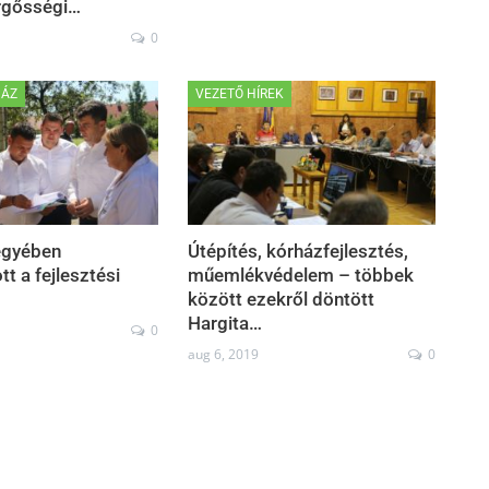
rgősségi…
0
HÁZ
VEZETŐ HÍREK
egyében
Útépítés, kórházfejlesztés,
t a fejlesztési
műemlékvédelem – többek
között ezekről döntött
Hargita…
0
aug 6, 2019
0