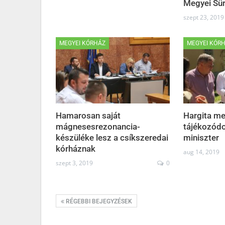
Megyei Sü
szept 23, 2019
MEGYEI KÓRHÁZ
MEGYEI KÓR
Hamarosan saját
Hargita m
mágnesesrezonancia-
tájékozódot
készüléke lesz a csíkszeredai
miniszter
kórháznak
aug 14, 2019
szept 3, 2019
0
RÉGEBBI BEJEGYZÉSEK