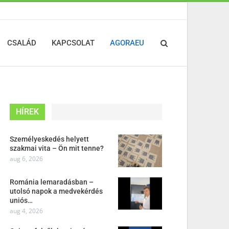
CSALÁD
KAPCSOLAT
AGORAEU
HÍREK
Személyeskedés helyett
szakmai vita – Ön mit tenne?
aug 6, 2026
Románia lemaradásban –
utolsó napok a medvekérdés
uniós…
aug 4, 2026