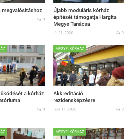
a megvalósításhoz
Újabb moduláris kórház
építését támogatja Hargita
0
Megye Tanácsa
júl 21, 2020
0
HÁZ
MEGYEI KÓRHÁZ
működését a kórház
Akkreditáció
ratóriuma
rezidensképzésre
0
febr 11, 2020
0
HÁZ
MEGYEI KÓRHÁZ