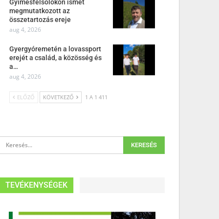
Gyimesfelsőlokon ismét
megmutatkozott az
összetartozás ereje
aug 4, 2026
Gyergyóremetén a lovassport
erejét a család, a közösség és
a…
aug 4, 2026
ELŐZŐ
KÖVETKEZŐ
1 A 1 411
TEVÉKENYSÉGEK