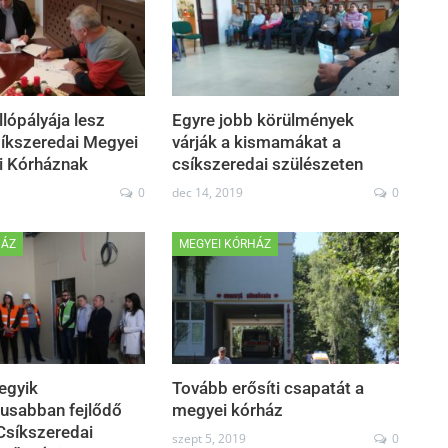
llópályája lesz
Egyre jobb körülmények
síkszeredai Megyei
várják a kismamákat a
i Kórháznak
csíkszeredai szülészeten
0
dec 14, 2019
0
HÁZ
MEGYEI KÓRHÁZ
egyik
Tovább erősíti csapatát a
usabban fejlődő
megyei kórház
Csíkszeredai
szept 5, 2019
0