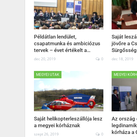
Példátlan lendület,
Saját leszá
csapatmunka és ambiciózus
jövőre a C
tervek – évet értékelt a…
Sürgősség
dec 20, 2019
0
dec 18, 2019
MEGYEI UTAK
MEGYEI KÓR
Saját helikopterleszállója lesz
Az ország 
a megyei kórháznak
legdinamik
kórháza a 
szept 26, 2019
0