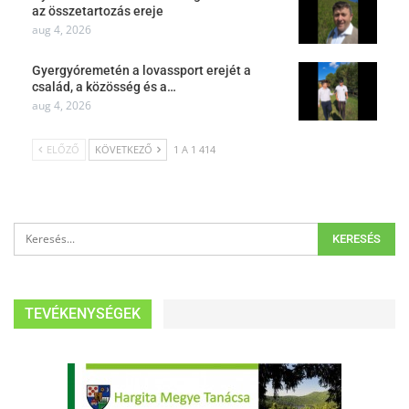
az összetartozás ereje
aug 4, 2026
Gyergyóremetén a lovassport erejét a
család, a közösség és a…
aug 4, 2026
ELŐZŐ
KÖVETKEZŐ
1 A 1 414
TEVÉKENYSÉGEK