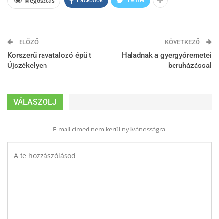
Megosztás
Facebook
Twitter
ELŐZŐ
KÖVETKEZŐ
Korszerű ravatalozó épült
Haladnak a gyergyóremetei
Újszékelyen
beruházással
VÁLASZOLJ
E-mail címed nem kerül nyilvánosságra.