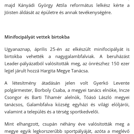
majd Kányádi György Attila református lelkész kérte a
Jóisten áldását az épületre és annak tevékenységére.
Minifocipályát vettek birtokba
Ugyanaznap, április 25-én az elkészült minifocipályát is
birtokba vehették a nagygalambfalviak. A beruházást
Leader-pályázatból valósították meg, az önrészhez 150 ezer
lejjel járult hozzá Hargita Megye Tanácsa.
A létesítmény átadásán jelen volt Gyerkó Levente
polgármester, Borboly Csaba, a megyei tanács elnöke, Incze
Csongor és Barti Tihamér alelnök, Tóásó László megyei
tanácsos, Galambfalva község egyházi és világi elöljárói,
valamint a település és a térség sportkedvelői.
Mint elhangzott, csupán néhány éve valósították meg a
megye egyik legkorszerűbb sportpályáját, azóta a meglévő