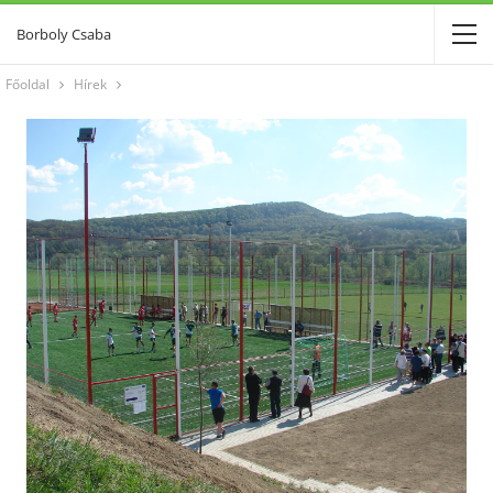
Borboly Csaba
Főoldal
Hírek