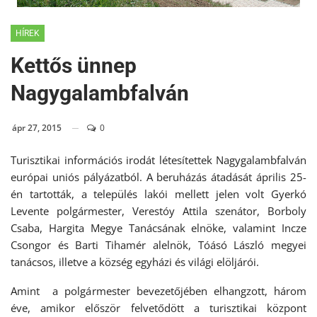
HÍREK
Kettős ünnep
Nagygalambfalván
ápr 27, 2015
0
Turisztikai információs irodát létesítettek Nagygalambfalván
európai uniós pályázatból. A beruházás átadását április 25-
én tartották, a település lakói mellett jelen volt Gyerkó
Levente polgármester, Verestóy Attila szenátor, Borboly
Csaba, Hargita Megye Tanácsának elnöke, valamint Incze
Csongor és Barti Tihamér alelnök, Tóásó László megyei
tanácsos, illetve a község egyházi és világi elöljárói.
Amint a polgármester bevezetőjében elhangzott, három
éve, amikor először felvetődött a turisztikai központ