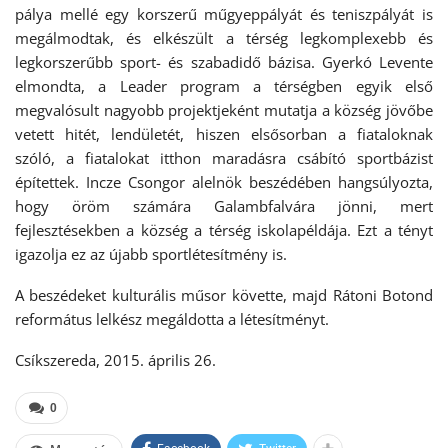
pálya mellé egy korszerű műgyeppályát és teniszpályát is
megálmodtak, és elkészült a térség legkomplexebb és
legkorszerűbb sport- és szabadidő bázisa. Gyerkó Levente
elmondta, a Leader program a térségben egyik első
megvalósult nagyobb projektjeként mutatja a község jövőbe
vetett hitét, lendületét, hiszen elsősorban a fiataloknak
szóló, a fiatalokat itthon maradásra csábító sportbázist
építettek. Incze Csongor alelnök beszédében hangsúlyozta,
hogy öröm számára Galambfalvára jönni, mert
fejlesztésekben a község a térség iskolapéldája. Ezt a tényt
igazolja ez az újabb sportlétesítmény is.
A beszédeket kulturális műsor követte, majd Rátoni Botond
református lelkész megáldotta a létesítményt.
Csíkszereda, 2015. április 26.
0