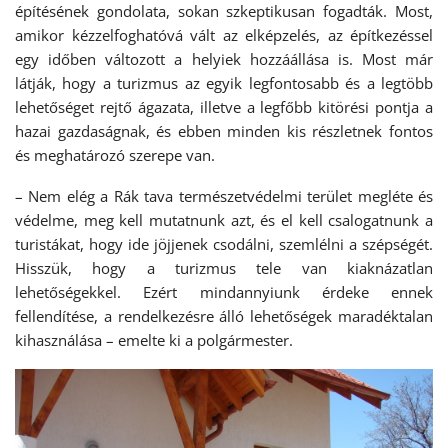
építésének gondolata, sokan szkeptikusan fogadták. Most,
amikor kézzelfoghatóvá vált az elképzelés, az építkezéssel
egy időben változott a helyiek hozzáállása is. Most már
látják, hogy a turizmus az egyik legfontosabb és a legtöbb
lehetőséget rejtő ágazata, illetve a legfőbb kitörési pontja a
hazai gazdaságnak, és ebben minden kis részletnek fontos
és meghatározó szerepe van.
– Nem elég a Rák tava természetvédelmi terület megléte és
védelme, meg kell mutatnunk azt, és el kell csalogatnunk a
turistákat, hogy ide jöjjenek csodálni, szemlélni a szépségét.
Hisszük, hogy a turizmus tele van kiaknázatlan
lehetőségekkel. Ezért mindannyiunk érdeke ennek
fellendítése, a rendelkezésre álló lehetőségek maradéktalan
kihasználása – emelte ki a polgármester.