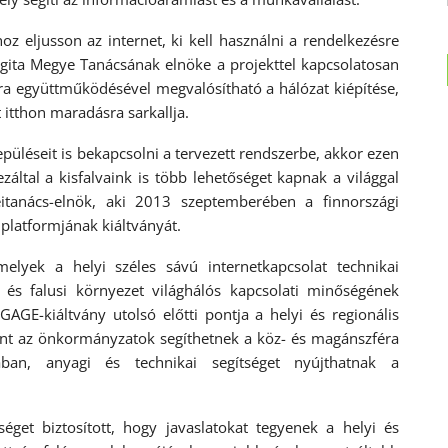
 eljusson az internet, ki kell használni a rendelkezésre
rgita Megye Tanácsának elnöke a projekttel kapcsolatosan
féra együttműködésével megvalósítható a hálózat kiépítése,
t itthon maradásra sarkallja.
püléseit is bekapcsolni a tervezett rendszerbe, akkor ezen
által a kisfalvaink is több lehetőséget kapnak a világgal
eitanács-elnök, aki 2013 szeptemberében a finnországi
 platformjának kiáltványát.
melyek a helyi széles sávú internetkapcsolat technikai
i és falusi környezet világhálós kapcsolati minőségének
AGE-kiáltvány utolsó előtti pontja a helyi és regionális
nt az önkormányzatok segíthetnek a köz- és magánszféra
ában, anyagi és technikai segítséget nyújthatnak a
éget biztosított, hogy javaslatokat tegyenek a helyi és