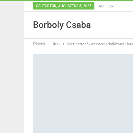
RO
EN
CSÜTÖRTÖK, AUGUSZTUS 6, 2026
Borboly Csaba
Főoldal
Hírek
Kiterjesztenék az internethálózatot Harg