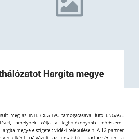
ethálózatot Hargita megye
ósult meg az INTERREG IVC támogatásával futó ENGAGE
elével, amelynek célja a leghatékonyabb módszerek
 Hargita megye elszigetelt vidéki településein. A 12 partner
yedüliként pályázott az országból, partnerségben a