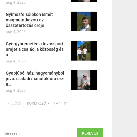
aug 4, 2026
Gyimesfelsőlokon ismét
megmutatkozott az
összetartozás ereje
aug 4, 2026
Gyergyóremetén a lovassport
erejét a család, a közösség és
a…
aug 4, 2026
Gyapjúból ház, hagyományból
jövő: családi manufaktúra őrzi
a…
aug 4, 2026
ELŐZŐ
KÖVETKEZŐ
1 A 1 414