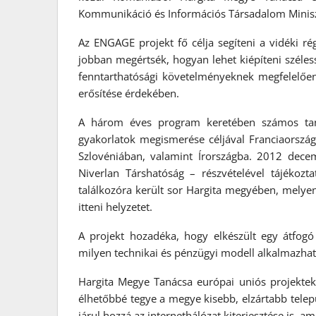
Kommunikáció és Információs Társadalom Minis
Az ENGAGE projekt fő célja segíteni a vidéki r
jobban megértsék, hogyan lehet kiépíteni széles
fenntarthatósági követelményeknek megfelelőe
erősítése érdekében.
A három éves program keretében számos tan
gyakorlatok megismerése céljával Franciaorszá
Szlovéniában, valamint Írországba. 2012 dece
Niverlan Társhatóság – részvételével tájékozt
találkozóra került sor Hargita megyében, melyen
itteni helyzetet.
A projekt hozadéka, hogy elkészült egy átfog
milyen technikai és pénzügyi modell alkalmazható
Hargita Megye Tanácsa európai uniós projektek 
élhetőbbé tegye a megye kisebb, elzártabb telepü
járul hozzá az internethálózat kiterjesztése is, a