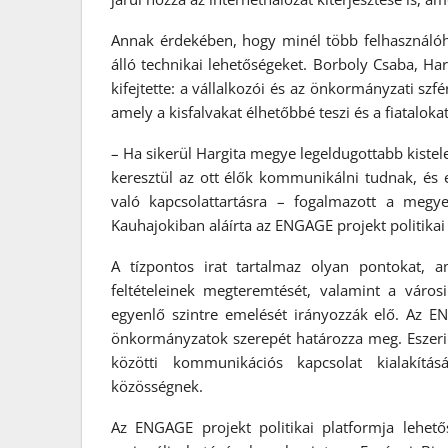
Annak érdekében, hogy minél több felhasználóhoz
álló technikai lehetőségeket. Borboly Csaba, Ha
kifejtette: a vállalkozói és az önkormányzati sz
amely a kisfalvakat élhetőbbé teszi és a fiataloka
– Ha sikerül Hargita megye legeldugottabb kistele
keresztül az ott élők kommunikálni tudnak, és ez
való kapcsolattartásra – fogalmazott a megy
Kauhajokiban aláírta az ENGAGE projekt politikai
A tízpontos irat tartalmaz olyan pontokat, a
feltételeinek megteremtését, valamint a város
egyenlő szintre emelését irányozzák elő. Az ENG
önkormányzatok szerepét határozza meg. Eszeri
közötti kommunikációs kapcsolat kialakítás
közösségnek.
Az ENGAGE projekt politikai platformja lehetős