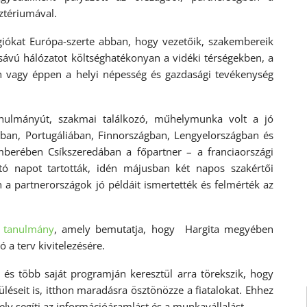
ztériumával.
égiókat Európa-szerte abban, hogy vezetőik, szakembereik
sávú hálózatot költséghatékonyan a vidéki térségekben, a
n vagy éppen a helyi népesség és gazdasági tevékenység
ulmányút, szakmai találkozó, műhelymunka volt a jó
gban, Portugáliában, Finnországban, Lengyelországban és
mberében Csíkszeredában a főpartner – a franciaországi
ató napot tartották, idén májusban két napos szakértői
 a partnerországok jó példáit ismertették és felmérték az
ó
tanulmány
, amely bemutatja, hogy Hargita megyében
 a terv kivitelezésére.
és több saját programján keresztül arra törekszik, hogy
léseit is, itthon maradásra ösztönözze a fiatalokat. Ehhez
mely segíti az információáramlást és a munkavállalást.