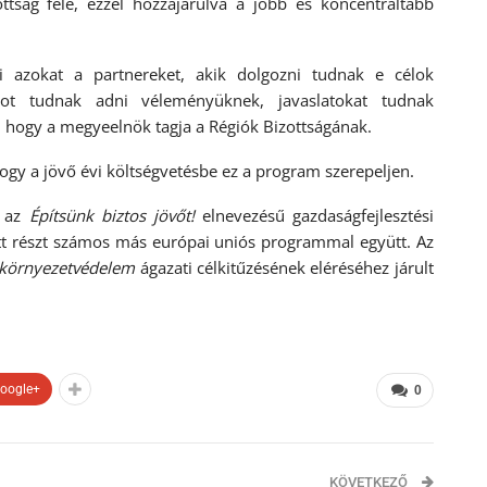
ttság felé, ezzel hozzájárulva a jobb és koncentráltabb
i azokat a partnereket, akik dolgozni tudnak e célok
ot tudnak adni véleményüknek, javaslatokat tudnak
 hogy a megyeelnök tagja a Régiók Bizottságának.
hogy a jövő évi költségvetésbe ez a program szerepeljen.
a az
Építsünk biztos jövőt!
elnevezésű gazdaságfejlesztési
t részt számos más európai uniós programmal együtt. Az
s környezetvédelem
ágazati célkitűzésének eléréséhez járult
oogle+
0
KÖVETKEZŐ