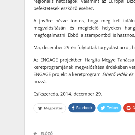
regionális hatóságok, valamint az Európai Bizo
befektetések eszközöléséhez.
A jövőre nézve fontos, hogy meg kell találn
megvalósításán és megfelelő helyeken hang
megfogalmazni. Ebből a szempontból is hasznos,
Ma, december 29-én folytattak tárgyalást arról, 
Az ENGAGE projektben Hargita Megye Tanács
keretprogramjának megvalósítása érdekében vet
ENGAGE projekt a keretprogram
Élhető vidék é
hozzá.
Csíkszereda, 2014. december 29.
Megosztás
Facebook
Twitter
G
ELŐZŐ