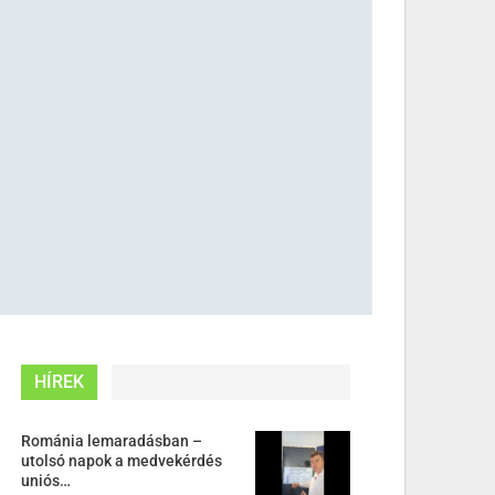
HÍREK
Románia lemaradásban –
utolsó napok a medvekérdés
uniós…