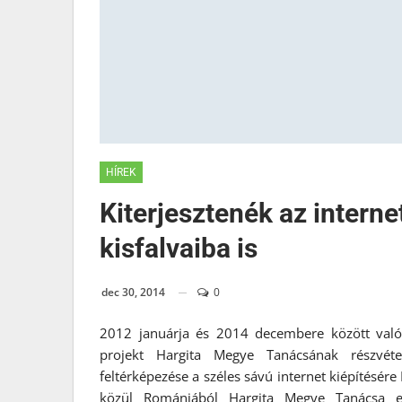
HÍREK
Kiterjesztenék az intern
kisfalvaiba is
dec 30, 2014
0
2012 januárja és 2014 decembere között val
projekt Hargita Megye Tanácsának részvét
feltérképezése a széles sávú internet kiépítésére
közül Romániából Hargita Megye Tanácsa eg