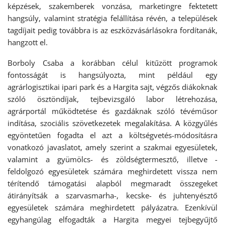
képzések, szakemberek vonzása, marketingre fektetett
hangsúly, valamint stratégia felállítása révén, a települések
tagdíjait pedig továbbra is az eszközvásárlásokra fordítanák,
hangzott el.
Borboly Csaba a korábban célul kitűzött programok
fontosságát is hangsúlyozta, mint például egy
agrárlogisztikai ipari park és a Hargita sajt, végzős diákoknak
szóló ösztöndíjak, tejbevizsgáló labor létrehozása,
agrárportál működtetése és gazdáknak szóló tévéműsor
indítása, szociális szövetkezetek megalakítása. A közgyűlés
egyöntetűen fogadta el azt a költségvetés-módosításra
vonatkozó javaslatot, amely szerint a szakmai egyesületek,
valamint a gyümölcs- és zöldségtermesztő, illetve -
feldolgozó egyesületek számára meghirdetett vissza nem
térítendő támogatási alapból megmaradt összegeket
átirányítsák a szarvasmarha-, kecske- és juhtenyésztő
egyesületek számára meghirdetett pályázatra. Ezenkívül
egyhangúlag elfogadták a Hargita megyei tejbegyűjtő