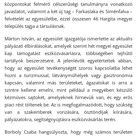
központokat felmérő célszerűségi tanulmányra vonatkozó
javaslatot, valamint a két új tag – Farkaslaka és Siménfalva –
felvételét az egyesületbe, ezzel összesen 46 Hargita megyei
település tagja a társulásnak.
Márton István, az egyesület igazgatója ismertette az aktuális
pályázati élbírálásokat, amelyek szerint hét megyei egyesület
kap támogatást eszközvásárlásra, többségében tejhűtő
tartályok beszerzésére. A jelenlévők egyetértettek abban,
hogy az egyesület tevékenységét szoros kapcsolatba lehet
hozni a turizmussal, látványműhelyek vagy gasztronómia
kapcsán, valamint más területeket, ágazatokat is arra a
szintre kellene emelni, mint például a megyében készülő
kézműves sajtokét, amelyeknek hírnevük van, és egy erős
piaci rést töltenek be. Az is megfogalmazódott, hogy szükség
van a szakemberek vonzására, ösztöndíjak kiírására,
pályázatokra, segítségnyújtásra eszközvásárlás terén.
Borboly Csaba hangsúlyozta, hogy még számos területen