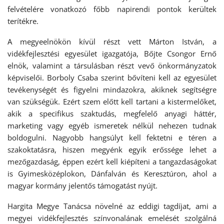
felvételére vonatkozó főbb napirendi pontok kerültek
terítékre.
A megyeelnökön kívül részt vett Márton István, a
vidékfejlesztési egyesület igazgatója, Bőjte Csongor Ernő
elnök, valamint a társulásban részt vevő önkormányzatok
képviselői. Borboly Csaba szerint bővíteni kell az egyesület
tevékenységét és figyelni mindazokra, akiknek segítségre
van szükségük. Ezért szem előtt kell tartani a kistermelőket,
akik a specifikus szaktudás, megfelelő anyagi háttér,
marketing vagy egyéb ismeretek nélkül nehezen tudnak
boldogulni. Nagyobb hangsúlyt kell fektetni e téren a
szakoktatásra, hiszen megyénk egyik erőssége lehet a
mezőgazdaság, éppen ezért kell kiépíteni a tangazdaságokat
is Gyimesközéplokon, Dánfalván és Keresztúron, ahol a
magyar kormány jelentős támogatást nyújt.
Hargita Megye Tanácsa növelné az eddigi tagdíjat, ami a
megyei vidékfejlesztés színvonalának emelését szolgálná