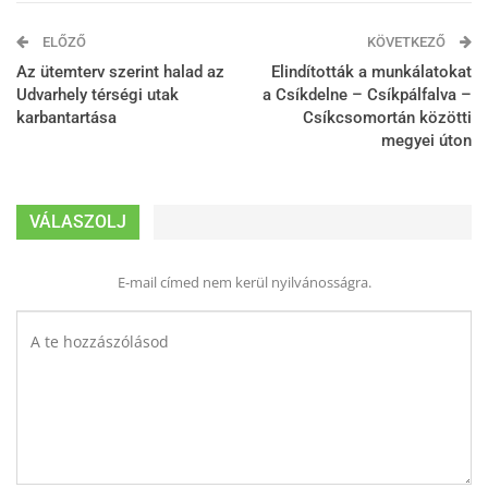
ELŐZŐ
KÖVETKEZŐ
Az ütemterv szerint halad az
Elindították a munkálatokat
Udvarhely térségi utak
a Csíkdelne – Csíkpálfalva –
karbantartása
Csíkcsomortán közötti
megyei úton
VÁLASZOLJ
E-mail címed nem kerül nyilvánosságra.