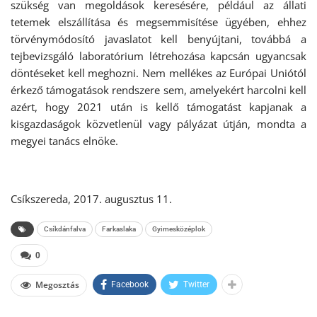
szükség van megoldások keresésére, például az állati
tetemek elszállítása és megsemmisítése ügyében, ehhez
törvénymódosító javaslatot kell benyújtani, továbbá a
tejbevizsgáló laboratórium létrehozása kapcsán ugyancsak
döntéseket kell meghozni. Nem mellékes az Európai Uniótól
érkező támogatások rendszere sem, amelyekért harcolni kell
azért, hogy 2021 után is kellő támogatást kapjanak a
kisgazdaságok közvetlenül vagy pályázat útján, mondta a
megyei tanács elnöke.
Csíkszereda, 2017. augusztus 11.
Csíkdánfalva
Farkaslaka
Gyimesközéplok
0
Megosztás
Facebook
Twitter