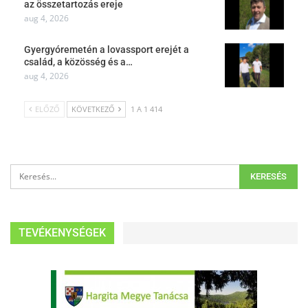
az összetartozás ereje
aug 4, 2026
Gyergyóremetén a lovassport erejét a
család, a közösség és a…
aug 4, 2026
ELŐZŐ
KÖVETKEZŐ
1 A 1 414
TEVÉKENYSÉGEK