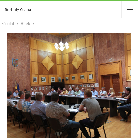
Borboly Csaba
Főoldal
Hírek