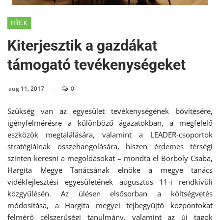
HÍREK
Kiterjesztik a gazdákat
támogató tevékenységeket
aug 11, 2017
0
Szükség van az egyesület tevékenységének bővítésére,
igényfelmérésre a különböző ágazatokban, a megfelelő
eszközök megtalálására, valamint a LEADER-csoportok
stratégiáinak összehangolására, hiszen érdemes térségi
szinten keresni a megoldásokat – mondta el Borboly Csaba,
Hargita Megye Tanácsának elnöke a megye tanács
vidékfejlesztési egyesületének augusztus 11-i rendkívüli
közgyűlésén. Az ülésen elsősorban a költségvetés
módosítása, a Hargita megyei tejbegyűjtő központokat
felmérő célszerűségi tanulmány, valamint az új tagok