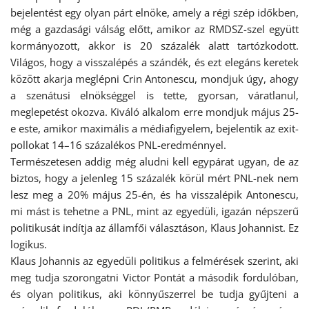
bejelentést egy olyan párt elnöke, amely a régi szép időkben,
még a gazdasági válság előtt, amikor az RMDSZ-szel együtt
kormányozott, akkor is 20 százalék alatt tartózkodott.
Világos, hogy a visszalépés a szándék, és ezt elegáns keretek
között akarja meglépni Crin Antonescu, mondjuk úgy, ahogy
a szenátusi elnökséggel is tette, gyorsan, váratlanul,
meglepetést okozva. Kiváló alkalom erre mondjuk május 25-
e este, amikor maximális a médiafigyelem, bejelentik az exit-
pollokat 14–16 százalékos PNL-eredménnyel.
Természetesen addig még aludni kell egypárat ugyan, de az
biztos, hogy a jelenleg 15 százalék körül mért PNL-nek nem
lesz meg a 20% május 25-én, és ha visszalépik Antonescu,
mi mást is tehetne a PNL, mint az egyedüli, igazán népszerű
politikusát indítja az államfői választáson, Klaus Johannist. Ez
logikus.
Klaus Johannis az egyedüli politikus a felmérések szerint, aki
meg tudja szorongatni Victor Pontát a második fordulóban,
és olyan politikus, aki könnyűszerrel be tudja gyűjteni a