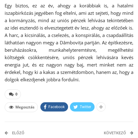
Egy biztos, ez az év, ahogy a korábbiak is, a hatalmi
iszapbirkózás jegyében fog eltelni, ami azt sejteti, hogy mind
a kormányzás, mind az uniós pénzek lehívása tekintetében
az idei esztendő is elvesztegetett év lesz, ahogy az előzőek is.
A harc, a kicsinálás, a cselezés, a konspirálás, a csapdaállítás
láthatóan nagyon megy a Dâmbovița partján. Az építkezésre,
beruházásokra, munkahelyteremtésre, megélhetési
költségek csökkentésére, uniós pénzek lehívására kevés
energia jut, és ez nagyon nagy baj, mert minket nem az
érdekel, hogy ki a kakas a szemétdombon, hanem az, hogy a
dolgok elkezdjenek jobbra fordulni.
0
Megosztás
Facebook
Twitter
ELŐZŐ
KÖVETKEZŐ