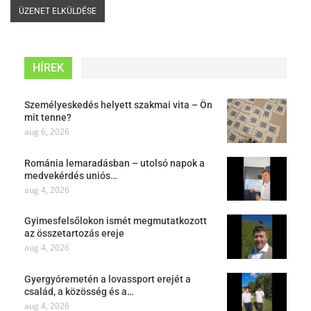
HÍREK
Személyeskedés helyett szakmai vita – Ön
mit tenne?
aug 6, 2026
Románia lemaradásban – utolsó napok a
medvekérdés uniós…
aug 4, 2026
Gyimesfelsőlokon ismét megmutatkozott
az összetartozás ereje
aug 4, 2026
Gyergyóremetén a lovassport erejét a
család, a közösség és a…
aug 4, 2026