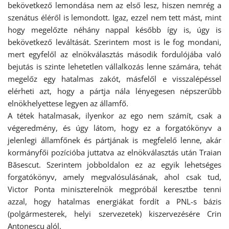
bekövetkező lemondása nem az első lesz, hiszen nemrég a
szenátus éléről is lemondott. Igaz, ezzel nem tett mást, mint
hogy megelőzte néhány nappal később így is, úgy is
bekövetkező leváltását. Szerintem most is le fog mondani,
mert egyfelől az elnökválasztás második fordulójába való
bejutás is szinte lehetetlen vállalkozás lenne számára, tehát
megelőz egy hatalmas zakót, másfelől e visszalépéssel
elérheti azt, hogy a pártja nála lényegesen népszerűbb
elnökhelyettese legyen az államfő.
A tétek hatalmasak, ilyenkor az ego nem számít, csak a
végeredmény, és úgy látom, hogy ez a forgatókönyv a
jelenlegi államfőnek és pártjának is megfelelő lenne, akár
kormányfői pozícióba juttatva az elnökválasztás után Traian
Băsescut. Szerintem jobboldalon ez az egyik lehetséges
forgatókönyv, amely megvalósulásának, ahol csak tud,
Victor Ponta miniszterelnök megpróbál keresztbe tenni
azzal, hogy hatalmas energiákat fordít a PNL-s bázis
(polgármesterek, helyi szervezetek) kiszervezésére Crin
Antonescu alól.