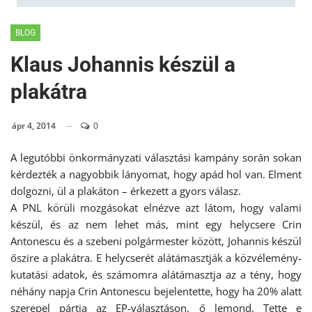
BLOG
Klaus Johannis készül a
plakátra
ápr 4, 2014
0
A legutóbbi önkormányzati választási kampány során sokan
kérdezték a nagyobbik lányomat, hogy apád hol van. Elment
dolgozni, ül a plakáton – érkezett a gyors válasz.
A PNL körüli mozgásokat elnézve azt látom, hogy valami
készül, és az nem lehet más, mint egy helycsere Crin
Antonescu és a szebeni polgármester között, Johannis készül
őszire a plakátra. E helycserét alátámasztják a közvélemény-
kutatási adatok, és számomra alátámasztja az a tény, hogy
néhány napja Crin Antonescu bejelentette, hogy ha 20% alatt
szerepel pártja az EP-választáson, ő lemond. Tette e