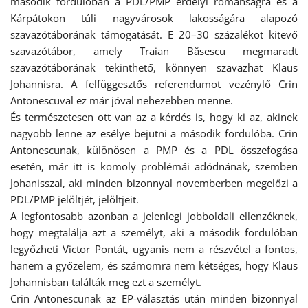
második fordulóban a PDL/PMP erdélyi románságra és a
Kárpátokon túli nagyvárosok lakosságára alapozó
szavazótáborának támogatását. E 20–30 százalékot kitevő
szavazótábor, amely Traian Băsescu megmaradt
szavazótáborának tekinthető, könnyen szavazhat Klaus
Johannisra. A felfüggesztős referendumot vezénylő Crin
Antonescuval ez már jóval nehezebben menne.
És természetesen ott van az a kérdés is, hogy ki az, akinek
nagyobb lenne az esélye bejutni a második fordulóba. Crin
Antonescunak, különösen a PMP és a PDL összefogása
esetén, már itt is komoly problémái adódnának, szemben
Johanisszal, aki minden bizonnyal novemberben megelőzi a
PDL/PMP jelöltjét, jelöltjeit.
A legfontosabb azonban a jelenlegi jobboldali ellenzéknek,
hogy megtalálja azt a személyt, aki a második fordulóban
legyőzheti Victor Pontát, ugyanis nem a részvétel a fontos,
hanem a győzelem, és számomra nem kétséges, hogy Klaus
Johannisban találták meg ezt a személyt.
Crin Antonescunak az EP-választás után minden bizonnyal