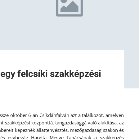
egy felcsíki szakképzési
sze október 6-án Csíkdánfalván azt a találkozót, amelyen
ont szakképzési központtá, tangazdasággá való alakítása, az
bereit képeznék állattenyésztés, mezőgazdaság szakon és
elés egybevág Hargita Megye Tanácsának a szakképzés