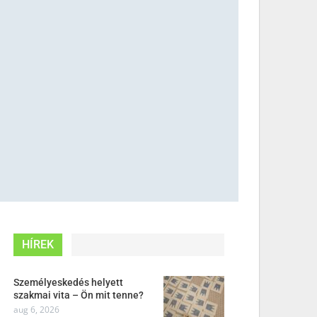
HÍREK
Személyeskedés helyett
szakmai vita – Ön mit tenne?
aug 6, 2026