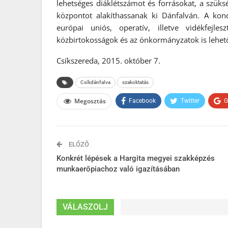
lehetséges diáklétszámot és forrásokat, a szüks
központot alakíthassanak ki Dánfalván. A ko
európai uniós, operatív, illetve vidékfejle
közbirtokosságok és az önkormányzatok is lehető
Csíkszereda, 2015. október 7.
Csíkdánfalva
szakoktatás
Megosztás
Facebook
Twitter
G
ELŐZŐ
Konkrét lépések a Hargita megyei szakképzés
munkaerőpiachoz való igazításában
VÁLASZOLJ