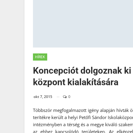
HÍREK
Koncepciót dolgoznak ki 
központ kialakítására
okt 7, 2015
0
Többször megfogalmazott igény alapján hívták ös
terítékre került a helyi Petőfi Sándor Iskolaközp
intézményben a térség és a megye kiváló szakem
az ehhez kapcsolódó területeken. Az elképz