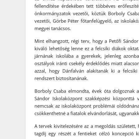
fellendítése érdekében tett többéves erőfeszítés
önkormányzatok vezetői, köztük Borboly Csaba
vezetői, Görbe Péter főtanfelügyelő, az iskolak
megyei tanácsos.
Mint elhangzott, régi terv, hogy a Petőfi Sándor
kiváló lehetőség lenne ez a felcsíki diákok oktat
járnának iskolába a gyerekek, jelenleg azonba
osztályok iránti csekély érdeklődés miatt alacso
azzal, hogy Dánfalván alakítanák ki a felcsík
rendszert biztosítanának.
Borboly Csaba elmondta, évek óta dolgoznak a 
Sándor Iskolaközpont szakképzési központtá va
nemcsak az iskolaközpont problémái oldódnána
csökkenthetné a fiatalok elvándorlását, ugyanakk
A tervek kivitelezésére az a megoldás született, 
tagdíj egy részét a fentieket célzó koncepció k