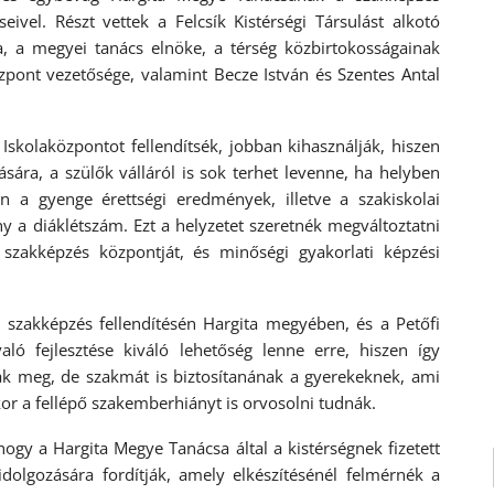
eivel. Részt vettek a Felcsík Kistérségi Társulást alkotó
, a megyei tanács elnöke, a térség közbirtokosságainak
özpont vezetősége, valamint Becze István és Szentes Antal
 Iskolaközpontot fellendítsék, jobban kihasználják, hiszen
ására, a szülők válláról is sok terhet levenne, ha helyben
n a gyenge érettségi eredmények, illetve a szakiskolai
ny a diáklétszám. Ezt a helyzetet szeretnék megváltoztatni
i szakképzés központját, és minőségi gyakorlati képzési
szakképzés fellendítésén Hargita megyében, és a Petőfi
ló fejlesztése kiváló lehetőség lenne erre, hiszen így
k meg, de szakmát is biztosítanának a gyerekeknek, ami
or a fellépő szakemberhiányt is orvosolni tudnák.
hogy a Hargita Megye Tanácsa által a kistérségnek fizetett
idolgozására fordítják, amely elkészítésénél felmérnék a