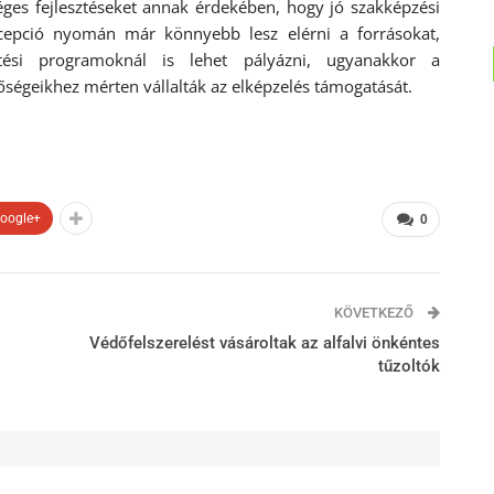
éges fejlesztéseket annak érdekében, hogy jó szakképzési
ncepció nyomán már könnyebb lesz elérni a forrásokat,
sztési programoknál is lehet pályázni, ugyanakkor a
ségeikhez mérten vállalták az elképzelés támogatását.
oogle+
0
KÖVETKEZŐ
Védőfelszerelést vásároltak az alfalvi önkéntes
tűzoltók