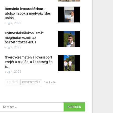
Románia lemaradásban –
utolsó napok a medvekérdés
uniós…
aug 4, 2026
Gyimesfelsőlokon ismét
megmutatkozott az
összetartozás ereje
aug 4, 2026
Gyergyóremetén a lovassport
erejét a család, a közösség és
a…
aug 4, 2026
ELŐZŐ
KÖVETKEZŐ
1 A 1 414