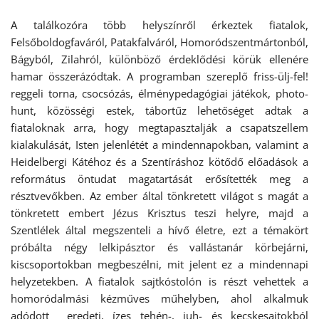
A találkozóra több helyszínről érkeztek fiatalok,
Felsőboldogfaváról, Patakfalváról, Homoródszentmártonból,
Bágyból, Zilahról, különböző érdeklődési körük ellenére
hamar összerázódtak. A programban szereplő friss-ülj-fel!
reggeli torna, csocsózás, élménypedagógiai játékok, photo-
hunt, közösségi estek, tábortűz lehetőséget adtak a
fiataloknak arra, hogy megtapasztalják a csapatszellem
kialakulását, Isten jelenlétét a mindennapokban, valamint a
Heidelbergi Kátéhoz és a Szentíráshoz kötődő előadások a
református öntudat magatartását erősítették meg a
résztvevőkben. Az ember által tönkretett világot s magát a
tönkretett embert Jézus Krisztus teszi helyre, majd a
Szentlélek által megszenteli a hívő életre, ezt a témakört
próbálta négy lelkipásztor és vallástanár körbejárni,
kiscsoportokban megbeszélni, mit jelent ez a mindennapi
helyzetekben. A fiatalok sajtkóstolón is részt vehettek a
homoródalmási kézműves műhelyben, ahol alkalmuk
adódott eredeti, ízes tehén-, juh- és kecskesajtokból