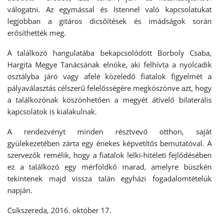
válogatni. Az egymással és Istennel való kapcsolatukat
legjobban a gitáros dicsőítések és imádságok során
erősíthették meg.
A találkozó hangulatába bekapcsolódott Borboly Csaba,
Hargita Megye Tanácsának elnöke, aki felhívta a nyolcadik
osztályba járó vagy afelé közeledő fiatalok figyelmét a
pályaválasztás célszerű felelősségére megköszönve azt, hogy
a találkozónak köszönhetően a megyét átívelő bilaterális
kapcsolatok is kialakulnak.
A rendezvényt minden résztvevő otthon, saját
gyülekezetében zárta egy énekes képvetítős bemutatóval. A
szervezők remélik, hogy a fiatalok lelki-hitéleti fejlődésében
ez a találkozó egy mérföldkő marad, amelyre büszkén
tekintenek majd vissza talán egyházi fogadalomtételük
napján.
Csíkszereda, 2016. október 17.