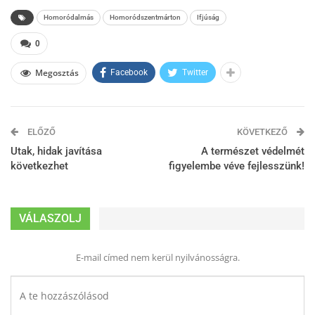
Homoródalmás
Homoródszentmárton
Ifjúság
0
Megosztás
Facebook
Twitter
ELŐZŐ
KÖVETKEZŐ
Utak, hidak javítása
A természet védelmét
következhet
figyelembe véve fejlesszünk!
VÁLASZOLJ
E-mail címed nem kerül nyilvánosságra.