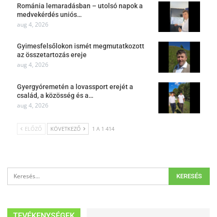
Románia lemaradásban – utolsó napok a
medvekérdés uniós…
aug 4, 2026
Gyimesfelsőlokon ismét megmutatkozott
az összetartozás ereje
aug 4, 2026
Gyergyóremetén a lovassport erejét a
család, a közösség és a…
aug 4, 2026
ELŐZŐ
KÖVETKEZŐ
1 A 1 414
TEVÉKENYSÉGEK