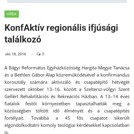
HÍREK
KonfAktív regionális ifjúsági
találkozó
okt 18, 2016
0
A Bágyi Református Egyházközösség Hargita Megye Tanácsa
és a Bethlen Gábor Alap közreműködésével a konfirmandus
korosztály számára aktivizáló és csapatépítő hétvégét
szervezett október 13–16. között a Szeltersz-völgyi Szent
Gellért Rehabilitációs és Rekreációs Házban. A 13–14 éves
fiatalok festői környezetben tapasztalhatták meg a
közösségben töltött idő élményét és a csapatépítés
fortélyait. Továbbá a 45 fős csapatot sikerült
elgondolkodtatni komoly teológiai kérdésekkel kapcsolatban
is.