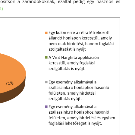
tosítson a zarándokoknak, ezáltal pedig egy hasznos és
K)