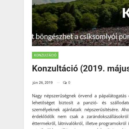
KONZULTÁCIÓ
Konzultáció (2019. május
jún 26, 2019
0
Nagy népszerűségnek örvend a pápalátogatás c
lehetőséget biztosít a panzió- és szállodat
személyeknek ajánlataik népszerűsítésére. A
érdeklődők nem csak a zarándokszállásokról
éttermekről, látnivalókról, illetve programokról 