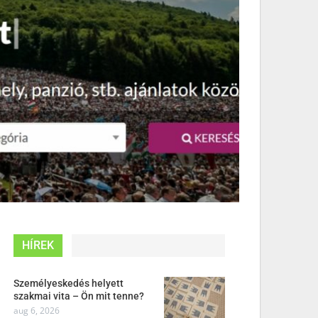
HÍREK
Személyeskedés helyett
szakmai vita – Ön mit tenne?
aug 6, 2026