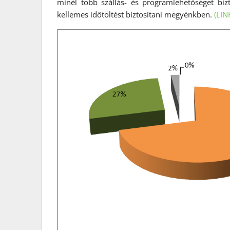
minél több szállás- és programlehetőséget biz
kellemes időtöltést biztosítani megyénkben.
(LIN