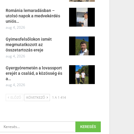
Románia lemaradásban –
utolsó napok a medvekérdés
uniós…
aug 4, 2026
Gyimesfelsőlokon ismét
megmutatkozott az
összetartozás ereje
aug 4, 2026
Gyergyóremetén a lovassport
erejét a család, a közösség és
a…
aug 4, 2026
ELŐZŐ
KÖVETKEZŐ
1 A 1 414