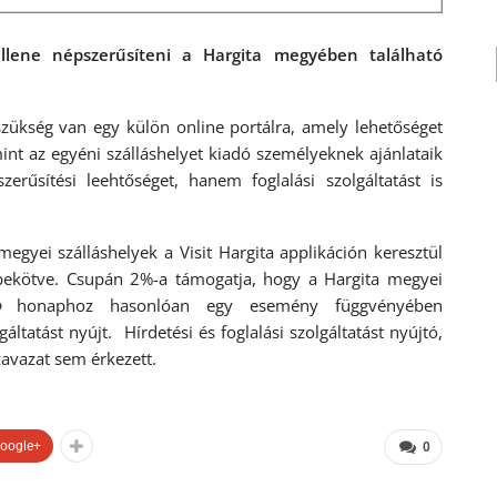
lene népszerűsíteni a Hargita megyében található
zükség van egy külön online portálra, amely lehetőséget
mint az egyéni szálláshelyet kiadó személyeknek ajánlataik
rűsítési leehtőséget, hanem foglalási szolgáltatást is
egyei szálláshelyek a Visit Hargita applikáción keresztül
gybekötve. Csupán 2%-a támogatja, hogy a Hargita megyei
o
honaphoz hasonlóan egy esemény függvényében
áltatást nyújt. Hírdetési és foglalási szolgáltatást nyújtó,
avazat sem érkezett.
oogle+
0