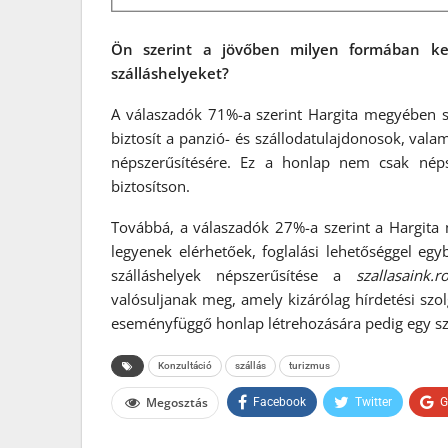
Ön szerint a jövőben milyen formában kel
szálláshelyeket?
A válaszadók 71%-a szerint Hargita megyében s
biztosít a panzió- és szállodatulajdonosok, vala
népszerűsítésére. Ez a honlap nem csak népsze
biztosítson.
Továbbá, a válaszadók 27%-a szerint a Hargita m
legyenek elérhetőek, foglalási lehetőséggel e
szálláshelyek népszerűsítése a
szallasaink.r
valósuljanak meg, amely kizárólag hírdetési szolg
eseményfüggő honlap létrehozására pedig egy sz
Konzultáció
szállás
turizmus
Megosztás
Facebook
Twitter
G