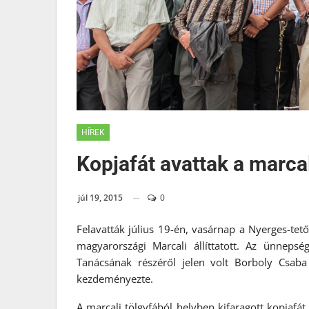
HÍREK
Kopjafát avattak a marca
júl 19, 2015
0
Felavatták július 19-én, vasárnap a Nyerges-tető
magyarországi Marcali állíttatott. Az ünneps
Tanácsának részéről jelen volt Borboly Csab
kezdeményezte.
A marcali tölgyfából helyben kifaragott kopjafát 