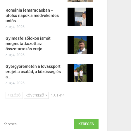
Románia lemaradásban –
utolsó napok a medvekérdés
uniós…
aug 4, 2026
Gyimesfelsőlokon ismét
megmutatkozott az
összetartozás ereje
aug 4, 2026
Gyergyóremetén a lovassport
erejét a család, a közösség és
a…
aug 4, 2026
ELŐZŐ
KÖVETKEZŐ
1 A 1 414