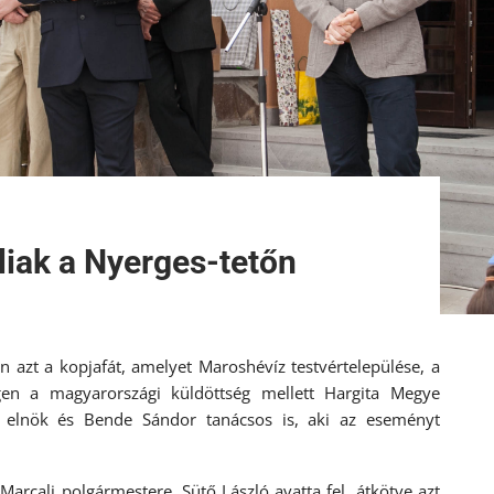
liak a Nyerges-tetőn
n azt a kopjafát, amelyet Maroshévíz testvértelepülése, a
égen a magyarországi küldöttség mellett Hargita Megye
a elnök és Bende Sándor tanácsos is, aki az eseményt
Marcali polgármestere, Sütő László avatta fel, átkötve azt