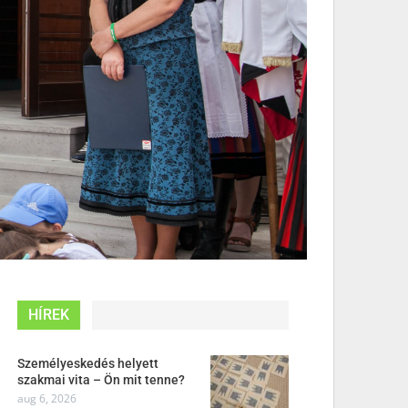
HÍREK
Személyeskedés helyett
szakmai vita – Ön mit tenne?
aug 6, 2026