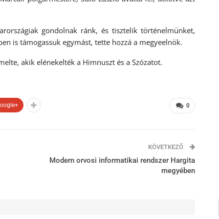
rországiak gondolnak ránk, és tisztelik történelmünket,
en is támogassuk egymást, tette hozzá a megyeelnök.
elte, akik elénekelték a Himnuszt és a Szózatot.
oogle+
0
KÖVETKEZŐ
Modern orvosi informatikai rendszer Hargita
megyében