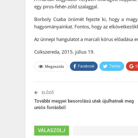
egy piros-fehér-zöld szalaggal.
Borboly Csaba örömét fejezte ki, hogy a magya
hagyományainkat. Fontos, hogy az elkövetkezőkb
Az ünnepi hangulatot a marcali kórus előadása em
Csíkszereda, 2015. július 19.
Megosztás
Facebook
Twitter
G
ELŐZŐ
További megyei besorolású utak újulhatnak meg
uniós forrásból
VÁLASZOLJ